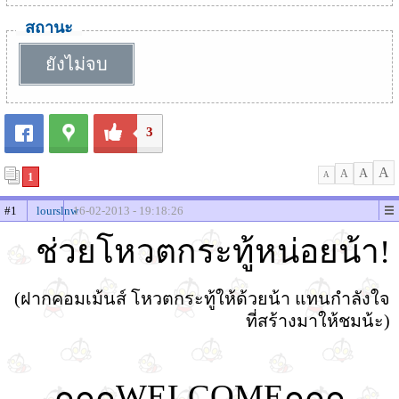
สถานะ
ยังไม่จบ
3
A
A
A
1
A
#1
lourslnw
16-02-2013 - 19:18:26
ช่วยโหวตกระทู้หน่อยน้า!
(ฝากคอมเม้นส์ โหวตกระทู้ให้ด้วยน้า แทนกำลังใจ
ที่สร้างมาให้ชมน้ะ)
๐๐๐WELCOME๐๐๐