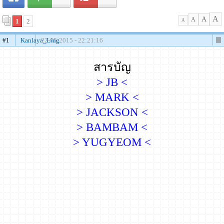
A
A
A
1
2
A
#1
Kanlaya_Ling
22-05-2015 - 22:21:16
สารบัญ
> JB <
> MARK <
> JACKSON <
> BAMBAM <
> YUGYEOM <