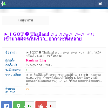
เมนูชมรม
► I GOT ❼ Thailand ♬｡ ♫♫~♬ ♫~♬ ♂♪♩
เข้ามาสมัครกันเร็วว...อากาเซ่ทั้งหลาย
ชื่อชมรม
► I GOT ❼ Thailand ♬｡ ♫♫~♬ ♫~♬ ♂♪♩ เข้ามาสมัค
รกันเร็วว...อากาเซ่ทั้งหลาย
ผู้ก่อตั้ง
Kanlaya_Ling
ก่อตั้งเมื่อ
22 พฤษภาคม 2015
ระดับชมรม
1
รายละเอียด
► ► ยินดีต้อนรับ อากาเซ่ทุกคนสู่บ้าน I GOT❼ Thailand
นะค่ะ ๑۩۩.. บ้านหลังนี้จะทำให้คุณ ►ฟิน!! จิ้น!! จนตัว
แตกอย่างแน่นอนค่าา-(¯`v´¯)- มาเป็นครอบครัวด้วยกันนะ
ค่ะ
จำนวน
22
สมาชิก
17
16