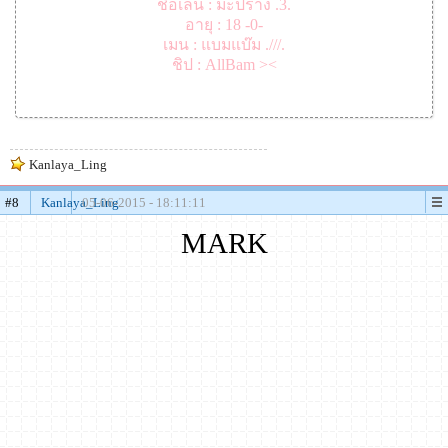
ชื่อเล่น : มะปราง .3.
อายุ : 18 -0-
เมน : แบมแบ๊ม .///.
ชิป : AllBam ><
Kanlaya_Ling
#8
Kanlaya_Ling
05-06-2015 - 18:11:11
MARK