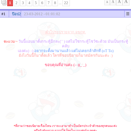
A
A
A
1
2
3
4
5
6
7
8
...
22
A
#1
ป๊อป2
23-03-2012 - 01:01:02
คำโปรยปรายจาก จขกท.
ชะเเวบ ~
วันนี้เเอบมาตั้งกระทู้อีกละ(' ' ) เเต่ไม่ใช่กระทู้โชว์ซะด้วย มันเป็นกระทู้
คลับ
เองค่ะ(- -)
อยากจะตั้งมานานเเล้ว เเต่ไม่เคยกล้าสักที (oT To)
ยังไงวันนี้ก็มาตั้งเเล้ว ใครที่ชอบนิยายก็มาสมัครกันนะค่ะ :)
ขอบคุณที่อ่านค่ะ (- -)(_ _)
*
ที่ถามว่าชอบนิยายเรื่องไหน เราจะเอามาทำเป็นบัตรประจำตัวของทุกคนนะค่ะ
หรือถ้าต้องการเอารูปใส่ ก็ลงในเเบบฟอร์มเลยค่ะ