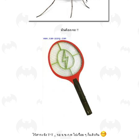
มันต้องเจอ !!
ไร้สาระจัง T^T ,, รอ จ.ข.ก.ท ไปเรื่อย ๆ ก็แล้วกัน