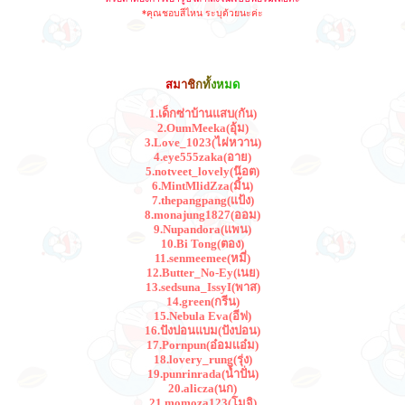
*
คุณชอบสีไหน ระบุด้วยนะค่ะ
ส
ม
า
ช
ก
ท
ง
ห
ม
ด
1.เด็กซ่าบ้านแสบ(กัน)
2.OumMeeka(อุ้ม)
3.Love_1023(ไผ่หวาน)
4.eye555zaka(อาย)
5.notveet_lovely(น๊อต)
6.MintMlidZza(มิ้น)
7.thepangpang(เเป้ง)
8.monajung1827(ออม)
9.Nupandora(เเพน)
10.Bi Tong(ตอง)
11.senmeemee(หมี่)
12.Butter_No-Ey(เนย)
13.sedsuna_IssyI(พาส)
14.green(กรีน)
15.Nebula Eva(อีฟ)
16.ปังปอนแบม(ปังปอน)
17.Pornpun(อ๋อมเเอ๋ม)
18.lovery_rung(รุ่ง)
19.punrinrada(น้ำปั่น)
20.alicza(นก)
21.momoza123(โมจิ)