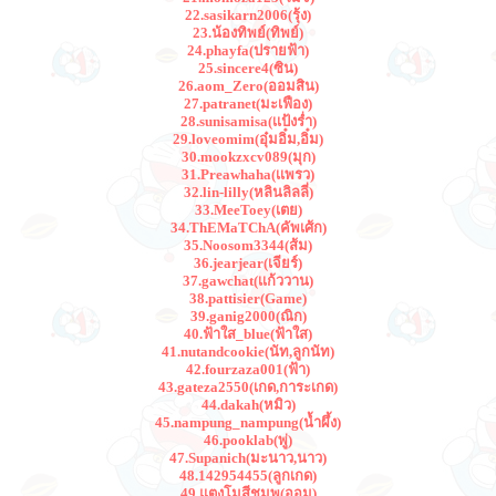
22.sasikarn2006(รุ้ง)
23.น้องทิพย์(ทิพย์)
24.phayfa(ปรายฟ้า)
25.sincere4(ซิน)
26.aom_Zero(ออมสิน)
27.patranet(มะเฟือง)
28.sunisamisa(เเป้งร่ำ)
29.loveomim(อุ๋มอิ๋ม,อิ๋ม)
30.mookzxcv089(มุก)
31.Preawhaha(เเพรว)
32.lin-lilly(หลินลิลลี่)
33.MeeToey(เตย)
34.ThEMaTChA(คัพเศ้ก)
35.Noosom3344(ส้ม)
36.jearjear(เจียร์)
37.gawchat(เเก้ววาน)
38.pattisier(Game)
39.ganig2000(ณิก)
40.ฟ้าใส_blue(ฟ้าใส)
41.nutandcookie(นัท,ลูกนัท)
42.fourzaza001(ฟ้า)
43.gateza2550(เกด,การะเกด)
44.dakah(หมิว)
45.nampung_nampung(น้ำผึ้ง)
46.pooklab(พู่)
47.Supanich(มะนาว,นาว)
48.142954455(ลูกเกด)
49.แตงโมสีชมพู(ออม)