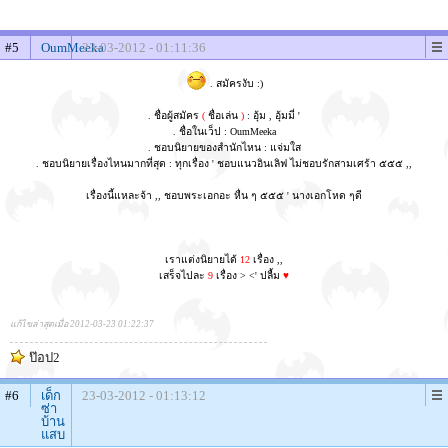
#5
OumMeeka
23-03-2012 - 01:11:36
. สมัครงับ :)
. ชื่อผู้สมัคร
(
ชื่อเล่น
)
: อุ้ม , อุ้มมี่ '
. ชื่อในเว็ป : OumMeeka
. ชอบนิยายของสำนักไหน : แจ่มใส
. ชอบนิยายเรื่องไหนมากที่สุด : ทุกเรื่อง ' ชอบแนวอินเลิฟ ไม่ชอบรักสามเศร้า ๕๕๕ ,,
เรื่องนี้แหละจ้า ,, ชอบพระเอกอะ หื่น ๆ ๕๕๕ ' นางเอกโหด ๆดี
เราแต่งนิยายได้
12
เรื่อง ,,
เสร็จไปละ
9
เรื่อง > <' ปลื้ม
♥
แก้ไขล่าสุดเมื่อ 2012-03-23 01:22:37
ป๊อป2
#6
เด็ก
23-03-2012 - 01:13:12
ซ่า
บ้าน
แสบ