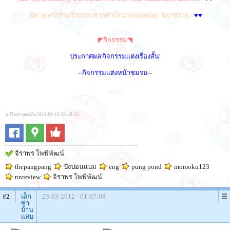
(นิยาย)•รักร้ายร้ายกระชากหัวใจนายแบดบอย’ นิยายวาย >
♥♥
◤กิจกรรม◥
ประกาศผล'กิจกรรมเเต่งเรื่องสั้น'
--กิจกรรมเเต่งหน้าชมรม--
.
.
.
.
แก้ไขล่าสุดเมื่อ 2012-09-10 23:38:15
จิราพร โพพิพัฒน์
thepangpang
ปังปอนแบม
eng
pung pond
momoku123
nnreview
จิราพร โพพิพัฒน์
#2
เด็ก
23-03-2012 - 01:07:08
ซ่า
บ้าน
แสบ