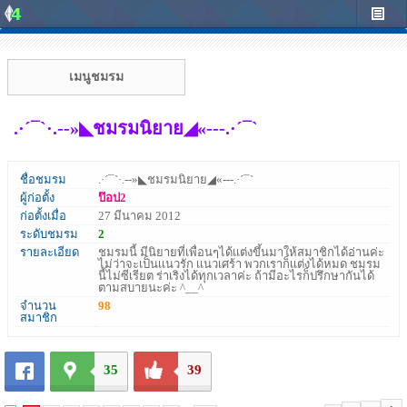
เมนูชมรม
.·´¯`·.--»◣ชมรมนิยาย◢«---.·´¯`
ชื่อชมรม
.·´¯`·.--»◣ชมรมนิยาย◢«---.·´¯`
ผู้ก่อตั้ง
ป๊อป2
ก่อตั้งเมื่อ
27 มีนาคม 2012
ระดับชมรม
2
รายละเอียด
ชมรมนี้ มีนิยายที่เพื่อนๆได้เเต่งขึ้นมาให้สมาชิกได้อ่านค่ะ
ไม่ว่าจะเป็นเเนวรัก เเนวเศร้า พวกเราก็เเต่งได้หมด ชมรม
นี้ไม่ซีเรียต ร่าเริงได้ทุกเวลาค่ะ ถ้ามีอะไรก็ปรึกษากันได้
ตามสบายนะค่ะ ^__^
จำนวน
98
สมาชิก
35
39