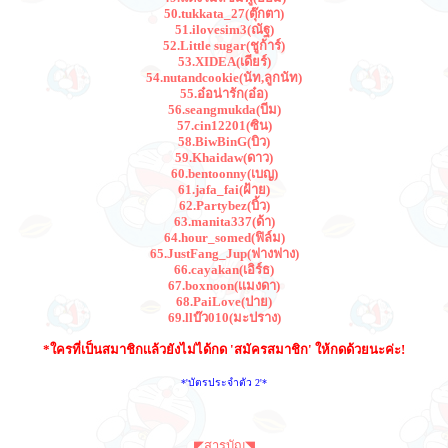
50.tukkata_27(ตุ๊กตา)
51.ilovesim3(ณัฐ)
52.Little sugar(ชูก้าร์)
53.XIDEA(เดียร์)
54.nutandcookie(นัท,ลูกนัท)
55.อ๋อน่ารัก(อ๋อ)
56.seangmukda(บีม)
57.cin12201(ซิน)
58.BiwBinG(บิว)
59.Khaidaw(ดาว)
60.bentoonny(เบญ)
61.jafa_fai(ฝ้าย)
62.Partybez(บิ้ว)
63.manita337(ด้า)
64.hour_somed(ฟิล์ม)
65.JustFang_Jup(ฟางฟาง)
66.cayakan(เอิร์ธ)
67.boxnoon(เเมงดา)
68.PaiLove(ปาย)
69.llบ๊ว010(มะปราง)
*ใครที่เป็นสมาชิกเเล้วยังไม่ได้กด 'สมัครสมาชิก' ให้กดด้วยนะค่ะ!
*'บัตรประจำตัว 2'*
◤สารบัญ◥