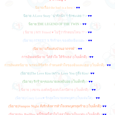
นิยายเรื่อง the bad is a best >
♥♥
นิยาย A Love Story ' น่ารักนัก !! รักซะเลย !! >
♥♥
นิยาย THE LEGEND OF THE TWIN >
♥♥
( นิยาย ) MY Frined ♥ ไม่รู้ว่ารักตอนไหน ?? >
♥♥
(นิยาย) STREET X รักร้ายๆ ของยัยเฉิ่มเบอะ >
♥♥
(นิยาย)"แก๊งแสบป่วนอาถรรพ์" >
♥♥
การอัพเดทนิยาย 'ใส่หัวใจ ให้รักเธอ' (เว็บเด็กดี) >
♥♥
การอัพเดทนิยาย 'พรหมลิขิตรัก กำหนดหัวใจของฉันและเธอ' (เว็บเด็กดี) >
♥♥
(นิยาย)The Love Kiss เพราะ Love You กูจึง Kiss>
♥♥
(นิยาย) รักร้ายๆของนายเพลย์บอย (เว็บเด็กดี) >
♥♥
( นิยาย ) เซเรน องค์หญิงแห่งโลกปีศาจ (เว็บเด็กดี) >
♥♥
(นิยาย) Crazy Love♥ รักสุดใจนายเทพบุตร (เว็บเเจ่มใส) >
♥♥
(นิยาย)Vampire Night สั่งรักสังหารหัวใจเทพบุตรสุดร้าย [เว็บเด็กดี]>
♥♥
(นิยาย)Sir, BadBoy หนี้รักหนี้หัวใจไล่ล่าให้มาเป็นแฟน (เว็บเด็กดี) >
♥♥