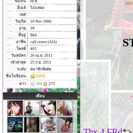
ชื่อเล่น
ゆき
###
อีเมล์
ไม่แสดง
เพศ
วันเกิด
18 Nov 1986
อายุ
39
ที่อยู่
Bkk
ST
อาชีพ
call center (AIA)
โพสต์
402
วันสมัคร
26 เม.ย. 2011
เข้าล่าสุด
25 ก.ย. 2015
ระดับ
สมาชิกพิเศษ
ซิมโมลิออน
5,959
ดาว
364
275
เพื่อน
"
Thx 4 FRd
*>