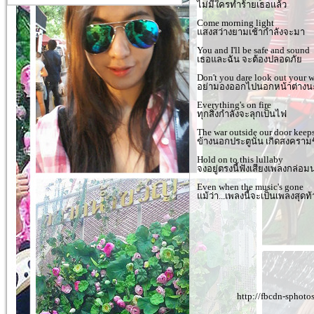
ไม่มีใครทำร้ายเธอแล้ว
Come morning light
แสงสว่างยามเช้ากำลังจะมา
You and I'll be safe and sound
เธอและฉัน จะต้องปลอดภัย
Don't you dare look out your 
อย่ามองออกไปนอกหน้าต่างนะท
Everything's on fire
ทุกสิ่งกำลังจะลุกเป็นไฟ
The war outside our door keep
ข้างนอกประตูนั่น เกิดสงครามข
Hold on to this lullaby
จงอยู่ตรงนี้ฟังเสียงเพลงกล่อ
Even when the music's gone
แม้ว่า...เพลงนี้จะเป็นเพลงสุด
http://fbcdn-spho