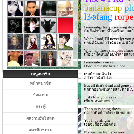
bananacup
pl
l3๏fang
rorpe
I remember tears streaming do
ฉันยังจำน้ำตาที่ไหลรินอาบแก
When I said, I'll never let you 
ตอนที่ฉันบอกว่าฉันจะไม่มีวัน
When all those shadows almost 
เมื่อเงามืดนั้นเกือบทำลายแส
I remember you said
Don't leave me here alone
เธอยังบอกฉันว่า
เมนูสมาชิก
อย่าจากฉันไปเลย
หน้าสมาชิก
But all that's dead and gone a
แต่ทุกอย่างมันตายและหายไปจ
ข้อความ
Just close your eyes
เพียงแค่หลับตาลง
กระทู้
The sun is going down
ดวงอาทิตย์กำลังจะลับขอบฟ้า
ผลงานอัพโหลด
You'll be alright
เธอจะต้องปลอดภัย
สมาชิกชมรม
No one can hurt you now