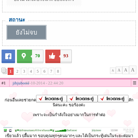
สถานะ
ยังไม่จบ
70
93
A
A
A
1
2
3
4
5
6
7
8
A
#1
jibjubooo
17-10-2014 - 22:44:20
ก่อนอื่นเลยช่วยกด
สัก
นิดนะคะ ขอร้องค่ะ
เพราะจะเป็นกำลังใจอย่างมากในการทำต่อ
เขียวแล้ว ปลื้มมาก ขอบคุณทุกๆคนมากๆ และได้เป็นกระทู้เด่นในระยะต่อมา