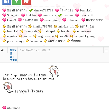
มิยามิ อาซากะ
kimiko789789
โลมาน้อย
beamkz1
Som_skb
lukklao
nunutzaza
myniew
blowzazii
kara99
กระต่าย 00
sweettyindy
dolranard
เเพรวา นาวา
มิยามิ อาซากะ
kimiko789789
mindza_m1
อย่าลืมฉัน
beamkz1
Som_skb
plablapal
lukklao
nunutzaza
myniew
yoppy
gogolove14
kara99
babynickyjung
princesosayy
Vatanuki
เเพรวา นาวา
ชื่ออ๋อม
#2
มิยา
17-10-2014 - 23:00:52
มิ
อา
ซากะ
น่าสนุกๆๆๆๆ ติดตาม พีเอ็ม ด้วยนะ
โอ้ จะพานางเอก หรือพระเอกเข้าบ้านดี
อยากดูจะไม่ไหวแล้ว
jibjubooo