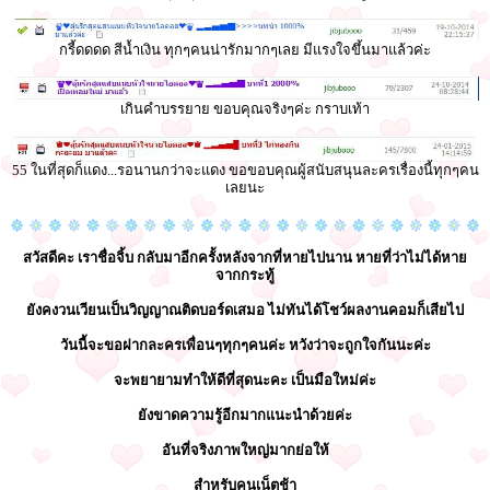
กรี้ดดดด สีน้ำเงิน ทุกๆคนน่ารักมากๆเลย มีแรงใจขึ้นมาแล้วค่ะ
เกินคำบรรยาย ขอบคุณจริงๆค่ะ กราบเท้า
55 ในที่สุดก็แดง...รอนานกว่าจะแดง ขอขอบคุณผู้สนับสนุนละครเรื่องนี้ทุกๆคน
เลยนะ
สวัสดีคะ เราชื่อจิ้บ กลับมาอีกครั้งหลังจากที่หายไปนาน หายที่ว่าไม่ได้หาย
จากกระทู้
ยังคงวนเวียนเป็นวิญญาณติดบอร์ดเสมอ ไม่ทันได้โชว์ผลงานคอมก็เสียไป
วันนี้จะขอฝากละครเพื่อนๆทุกๆคนค่ะ หวังว่าจะถูกใจกันนะค่ะ
จะพยายามทำให้ดีที่สุดนะคะ เป็นมือใหม่ค่ะ
ยังขาดความรู้อีกมากแนะนำด้วยค่ะ
อันที่จริงภาพใหญ่มากย่อให้
สำหรับคนเน็ตช้า