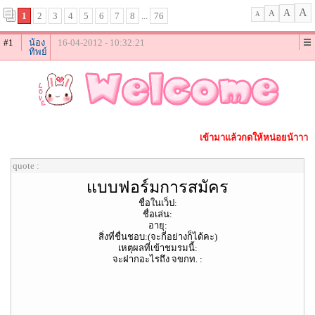
A
A
A
1
2
3
4
5
6
7
8
...
76
A
#1
น้อง
16-04-2012 - 10:32:21
ทิพย์
เข้ามาแล้วกด
ให้หน่อยน้าาา
quote :
แบบฟอร์มการสมัคร
ชื่อในเว็ป:
ชื่อเล่น:
อายุ:
สิ่งที่ชื่นชอบ:(จะกี่อย่างก็ได้คะ)
เหตุผลที่เข้าชมรมนี้:
จะฝากอะไรถึง จขกท. :