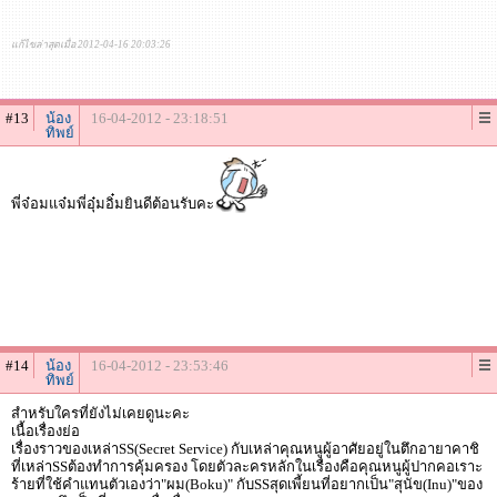
แก้ไขล่าสุดเมื่อ 2012-04-16 20:03:26
#13
น้อง
16-04-2012 - 23:18:51
ทิพย์
พี่จ๋อมแจ๋มพี่อุ๋มอิ๋มยินดีต้อนรับคะ
#14
น้อง
16-04-2012 - 23:53:46
ทิพย์
สำหรับใครที่ยังไม่เคยดูนะคะ
เนื้อเรื่องย่อ
เรื่องราวของเหล่าSS(Secret Service) กับเหล่าคุณหนูผู้อาศัยอยู่ในตึกอายาคาชิ
ที่เหล่าSSต้องทำการคุ้มครอง โดยตัวละครหลักในเรื่องคือคุณหนูผู้ปากคอเราะ
ร้ายที่ใช้คำแทนตัวเองว่า"ผม(Boku)" กับSSสุดเพี้ยนที่อยากเป็น"สุนัข(Inu)"ของ