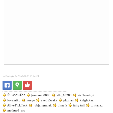
แก้ไขล่าสุดเมื่อ 2018-08-13 05:14:23
ยิ้มหวานจ้าว
jomjam00000
kik_10288
stai2rynight
lovemiku
nueye
eye555zaka
pixman
knightkaa
AliveTickTack
jubjangnarak
phayfa
fairy tail
tontanzz
mathuad_mo