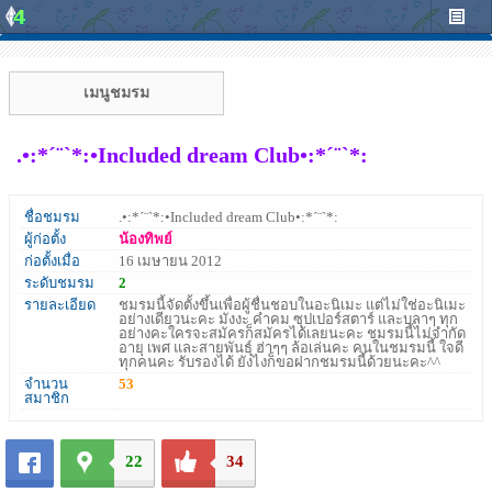
เมนูชมรม
.•:*´¨`*:•Included dream Club•:*´¨`*:
ชื่อชมรม
.•:*´¨`*:•Included dream Club•:*´¨`*:
ผู้ก่อตั้ง
น้องทิพย์
ก่อตั้งเมื่อ
16 เมษายน 2012
ระดับชมรม
2
รายละเอียด
ชมรมนี้จัดตั้งขึ้นเพื่อผู้ชื่นชอบในอะนิเมะ แต่ไม่ใช่อะนิเมะ
อย่างเดียวนะคะ มังงะ คำคม ซุปเปอร์สตาร์ และบลาๆ ทุก
อย่างคะใครจะสมัครก็สมัครได้เลยนะคะ ชมรมนี้ไม่จำกัด
อายุ เพศ และสายพันธุ์ ฮ่าๆๆ ล้อเล่นคะ คนในชมรมนี้ ใจดี
ทุกคนคะ รับรองได้ ยังไงก็ขอฝากชมรมนี้ด้วยนะคะ^^
จำนวน
53
สมาชิก
22
34