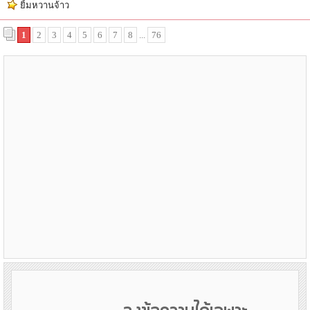
ยิ้มหวานจ้าว
1
2
3
4
5
6
7
8
...
76