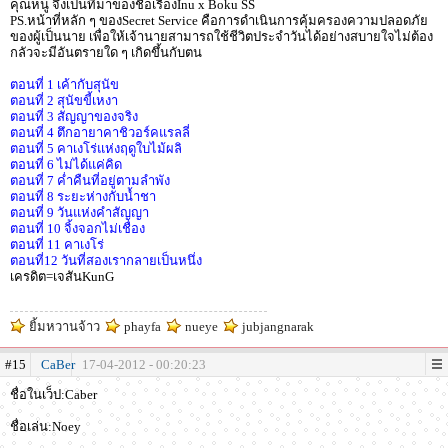
คุณหนู จึงเป็นที่มาของชื่อเรื่องInu x Boku SS
PS.หน้าที่หลัก ๆ ของSecret Service คือการดำเนินการคุ้มครองความปลอดภัย
ของผู้เป็นนาย เพื่อให้เจ้านายสามารถใช้ชีวิตประจำวันได้อย่างสบายใจไม่ต้อง
กลัวจะมีอันตรายใด ๆ เกิดขึ้นกับตน
ตอนที่ 1 เค้ากับสุนัข
ตอนที่ 2 สุนัขขี้เหงา
ตอนที่ 3 สัญญาของจริง
ตอนที่ 4 ตึกอายาคาชิวอร์คแรลลี่
ตอนที่ 5 คาเงโร่แห่งฤดูใบไม้ผลิ
ตอนที่ 6 ไม่ได้แค่คิด
ตอนที่ 7 ค่ำคืนที่อยู่ตามลำพัง
ตอนที่ 8 ระยะห่างกับน้ำชา
ตอนที่ 9 วันแห่งคำสัญญา
ตอนที่ 10 จิ้งจอกไม่เชื่อง
ตอนที่ 11 คาเงโร่
ตอนที่12 วันที่สองเรากลายเป็นหนึ่ง
เครดิต=เจสันKunG
ยิ้มหวานจ้าว
phayfa
nueye
jubjangnarak
#15
CaBer
17-04-2012 - 00:20:23
ชื่อในเว็ป:Caber
ชื่อเล่น:Noey