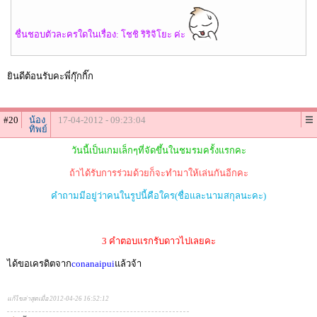
ชื่นชอบตัวละครใดในเรื่อง: โชชิ ริริจิโยะ ค่ะ
ยินดีต้อนรับคะพี่กุ๊กกิ๊ก
#20
น้อง
17-04-2012 - 09:23:04
ทิพย์
วันนี้เป็นเกมเล็กๆที่จัดขึ้นในชมรมครั้งแรกคะ
ถ้าได้รับการร่วมด้วยก็จะทำมาให้เล่นกันอีกคะ
คำถามมีอยู่ว่าคนในรูปนี้คือใคร(ชื่อและนามสกุลนะคะ)
3 คำตอบแรกรับดาวไปเลยคะ
ได้ขอเครดิตจาก
conanaipui
แล้วจ้า
แก้ไขล่าสุดเมื่อ 2012-04-26 16:52:12