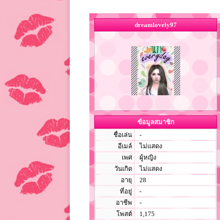
dreamlovely97
ข้อมูลสมาชิก
ชื่อเล่น
-
อีเมล์
ไม่แสดง
เพศ
ผู้หญิง
วันเกิด
ไม่แสดง
อายุ
28
ที่อยู่
-
อาชีพ
-
โพสต์
1,175