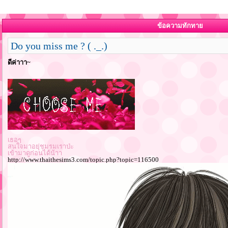
ข้อความทักทาย
Do you miss me ? ( ._.)
ดีค่าาา~
เธอๆ
สนใจมาอยุ่ชมรมเราป่ะ
เข้ามาดูก่อนได้น้าา
http://www.thaithesims3.com/topic.php?topic=116500