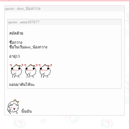
quote : deer_น้องกวาง
quote : arms197677
สมัคด้วย
ชื่อกวาง
ชื่อในเว๊บdeer_น้องกวาง
อายุ่13
แอบมาดันไห้นะ
นั้นมัน