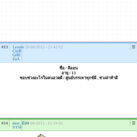
#13
Leonie
29-06-2012 - 23:42:12
CluB
GiRl
ZaA
ชื่อ / ลีออน
อายุ / 13
ชอบช่วงอะไรในคนอวดผี / ศูนย์บรรเทาทุกข์ผี , ช่วงล่าท้าผี
#14
deer_น้อง
30-06-2012 - 12:54:02
กวาง