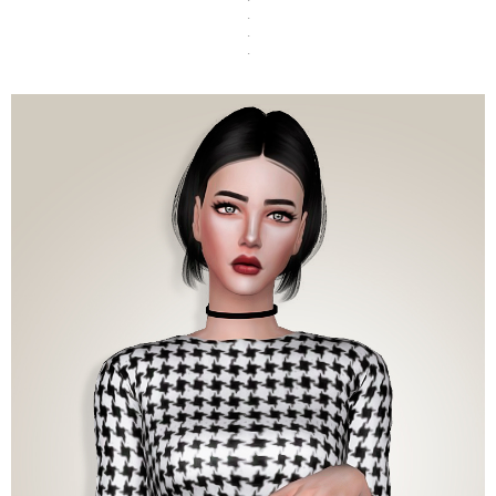
.
.
.