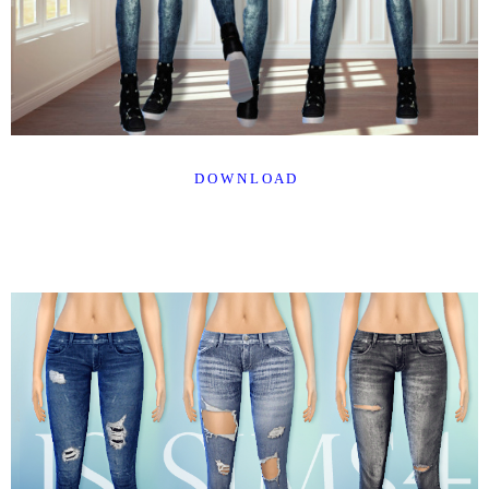
D O W N L O A D