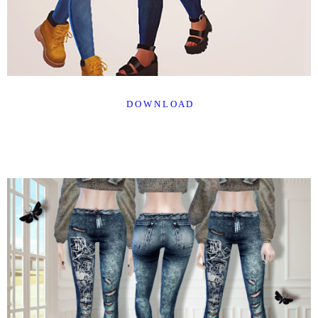
D O W N L O A D