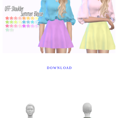
D O W N L O A D