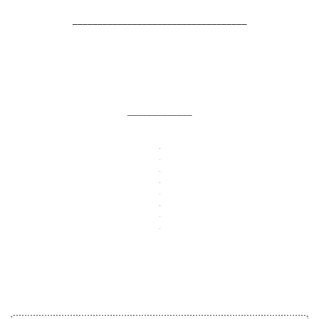
___________________________________
_____________
.
.
.
.
.
.
.
.