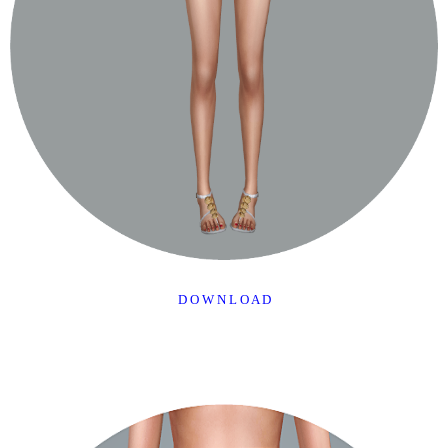
D O W N L O A D