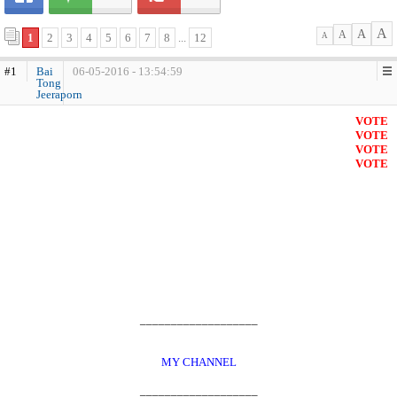
A
A
A
1
2
3
4
5
6
7
8
...
12
A
#1
Bai
06-05-2016 - 13:54:59
Tong
Jeeraporn
VOTE
VOTE
VOTE
VOTE
___________________
MY CHANNEL
___________________