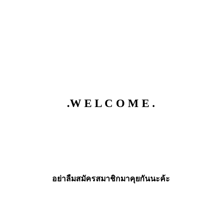
.W E L C O M E .
อย่าลืมสมัครสมาชิกมาคุยกันนะค้ะ