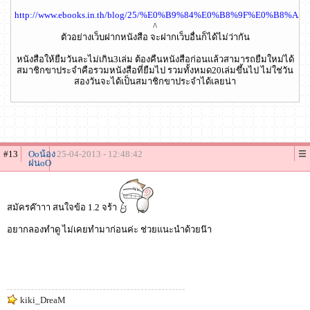
http://www.ebooks.in.th/blog/25/%E0%B9%84%E0%B8%9F
^
ตัวอย่างเว็บฝากหนังสือ จะฝากเว็บอื่นก็ได้ไม่ว่ากัน
หนังสือให้ยืมวันละไม่เกิน3เล่ม ต้องคืนหนังสือก่อนแล้วสามารถยืมใหม่ได้
สมาชิกขาประจำคือรวมหนังสือที่ยืมไป รวมทั้งหมด20เล่มขึ้นไป ไม่ใช่วัน
สองวันจะได้เป็นสมาชิกขาประจำได้เลยน่า
#13
Ooน้อง
25-04-2013 - 12:48:42
ฝนoO
สมัครค๊าาา สนใจข้อ 1.2 จร้า
อยากลองทำดู ไม่เคยทำมาก่อนค่ะ ช่วยแนะนำด้วยน๊า
kiki_DreaM