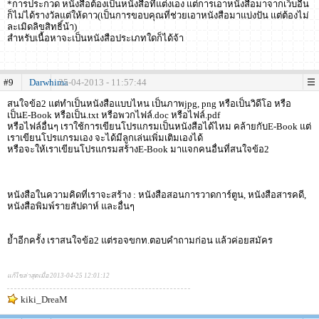
*การประกวด หนังสือต้องเป็นหนังสือที่แต่งเอง แต่การเอาหนังสือมาจากเว็บอื่น
ก็ไม่ได้รางวัลแต่ให้ดาว(เป็นการขอบคุณที่ช่วยเอาหนังสือมาแบ่งปัน แต่ต้องไม่
ละเมิดลิขสิทธิ์น้า)
สำหรับเนื้อหาจะเป็นหนังสือประเภทใดก็ได้จ้า
#9
Darwhima
25-04-2013 - 11:57:44
สนใจข้อ2 แต่ทำเป็นหนังสือแบบไหน เป็นภาพjpg, png หรือเป็นวิดีโอ หรือ
เป็นE-Book หรือเป็น.txt หรือพวกไฟล์.doc หรือไฟล์.pdf
หรือไฟล์อื่นๆ เราใช้การเขียนโปรแกรมเป็นหนังสือได้ไหม คล้ายกับE-Book แต่
เราเขียนโปรแกรมเอง จะได้มีลูกเล่นเพิ่มเติมเองได้
หรือจะให้เราเขียนโปรแกรมสร้างE-Book มาแจกคนอื่นที่สนใจข้อ2
หนังสือในความคิดที่เราจะสร้าง : หนังสือสอนการวาดการ์ตูน, หนังสือสารคดี,
หนังสือพิมพ์รายสัปดาห์ และอื่นๆ
ย้ำอีกครั้ง เราสนใจข้อ2 แต่รอจขกท.ตอบคำถามก่อน แล้วค่อยสมัคร
แก้ไขล่าสุดเมื่อ 2013-04-25 12:01:12
kiki_DreaM