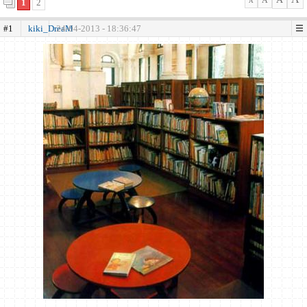
A
1
2
A
#1
kiki_DreaM
24-04-2013 - 18:36:47