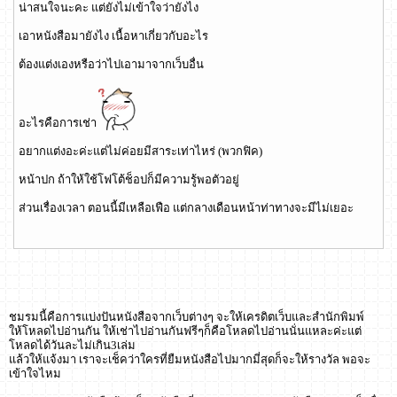
น่าสนใจนะคะ แต่ยังไม่เข้าใจว่ายังไง
เอาหนังสือมายังไง เนื้อหาเกี่ยวกับอะไร
ต้องแต่งเองหรือว่าไปเอามาจากเว็บอื่น
อะไรคือการเช่า
อยากแต่งอะค่ะแต่ไม่ค่อยมีสาระเท่าไหร่ (พวกฟิค)
หน้าปก ถ้าให้ใช้โฟโต้ช็อปก็มีความรู้พอตัวอยู่
ส่วนเรื่องเวลา ตอนนี้มีเหลือเฟือ แต่กลางเดือนหน้าท่าทางจะมีไม่เยอะ
ชมรมนี้คือการแบ่งปันหนังสือจากเว็บต่างๆ จะให้เครดิตเว็บและสำนักพิมพ์
ให้โหลดไปอ่านกัน ให้เช่าไปอ่านกันฟรีๆก็คือโหลดไปอ่านนั่นแหละค่ะแต่
โหลดได้วันละไม่เกิน3เล่ม
แล้วให้แจ้งมา เราจะเช็คว่าใครที่ยืมหนังสือไปมากมี่สุดก็จะให้รางวัล พอจะ
เข้าใจไหม