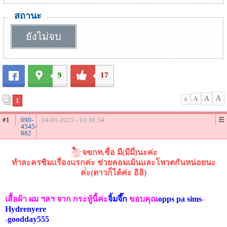
สถานะ
ยังไม่จบ
9
17
A
A
A
1
A
#1
090-
04-01-2015 - 10:39:54
4545-
882
จขกท.ชื่อ มี(มีมี่)นะค่ะ
ทำละครซิมเเรื่องแรกค่ะ ช่วยคอมเม้นและโหวตกันหน่อยนะ
ค่่ะ(ดาวก็ได้ค่ะ อิอิ)
เสื้อผ้า ผม ฯลฯ จาก กระทู้นี้ค่ะ
จิ้มจึ๊ก
ขอบคุณ
opps pa sims
-
Hydrenyere
-
goodday555