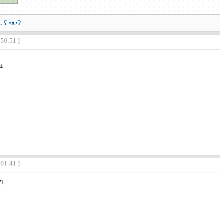
ʕ •ᴥ•ʔ
:50:51 ]
ัน
:01:41 ]
ๆ