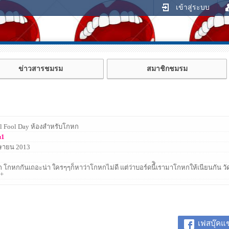
เข้าสู่ระบบ
ข่าวสารชมรม
สมาชิกชมรม
ll Fool Day ห้องสำหรับโกหก
u1
ษายน 2013
 โกหกกันเถอะน่า ใครๆๆก็หาว่าโกหกไม่ดี แต่ว่าบอร์ดนี้ิเรามาโกหกให้เนียนกัน 
+
เฟสบุ๊คแช