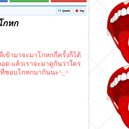
บโกหก
่เข้ามาจะมาโกหกกี่ครั้งก็ได้
ลอด แล้วเราจะมาดูกันว่าใคร
ครที่ชอบโกหกมากันนะ^_^