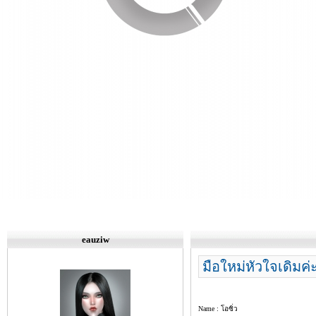
eauziw
มือใหม่หัวใจเดิมค่
Name : โอซิ่ว