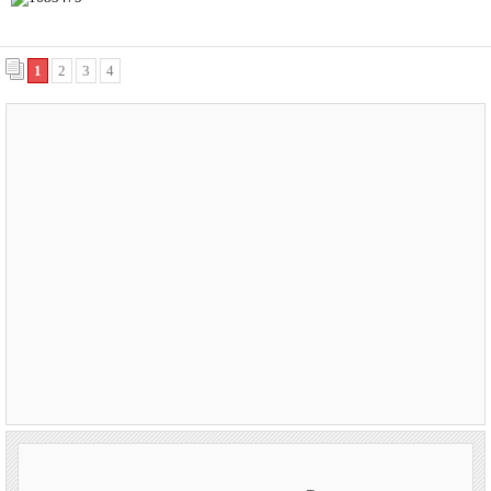
1
2
3
4