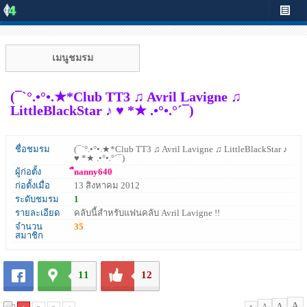
เมนูชมรม
(¯`°.•°•.★*Club TT3 ♫ Avril Lavigne ♫
LittleBlackStar ♪ ♥ *★ .•°•.°´¯)
ชื่อชมรม
(¯`°.•°•.★*Club TT3 ♫ Avril Lavigne ♫ LittleBlackStar ♪
♥ *★ .•°•.°´¯)
ผู้ก่อตั้ง
ืnanny640
ก่อตั้งเมื่อ
13 สิงหาคม 2012
ระดับชมรม
1
รายละเอียด
คลับนี้สำหรับแฟนคลับ Avril Lavigne !!
จำนวน
35
สมาชิก
11
12
A
A