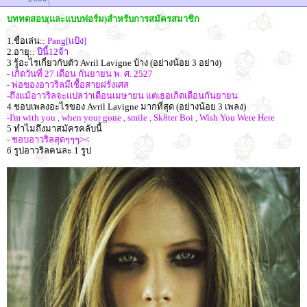
บททดสอบ(และแบบฟอร์ม)สำหรับการสมัครสมาชิก
1.ชื่อเล่น::
Pang[แป้ง]
2.อายุ::
ปีนี้12จ้า
3 รู้อะไรเกี่ยวกับตัว Avril Lavigne บ้าง (อย่างน้อย 3 อย่าง)
- เกิดวันที่ 27 เดือน กันยายน พ. ศ. 2527
- พ่อของอาวริลมีเชื้อสายฝรั่งเศส
-ถึงแม้อาวริลจะแปลว่าเดือนเมษายน แต่เธอเกิดเดือนกันยายน
4 ชอบเพลงอะไรของ Avril Lavigne มากที่สุด (อย่างน้อย 3 เพลง)
-I'm with you , when your gone , smile , Sk8ter Boi , Wish You Were Here
5 ทำไมถึงมาสมัครคลับนี้
- ชอบอาวริลสุดๆๆๆ><
6 รูปอาวริลคนละ 1 รูป