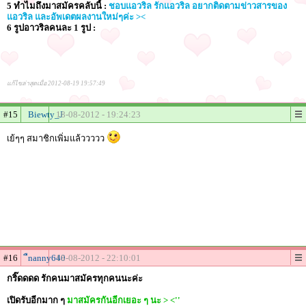
5 ทำไมถึงมาสมัครคลับนี้ :
ชอบแอวริล รักเเอวริล อยากติดตามข่าวสารของ
แอวริล และอัพเดตผลงานใหม่ๆค่ะ ><
6 รูปอาวริลคนละ 1 รูป :
แก้ไขล่าสุดเมื่อ 2012-08-19 19:57:49
#15
Biewty_J
18-08-2012 - 19:24:23
เย้ๆๆ สมาชิกเพิ่มแล้ววววว
#16
ืnanny640
18-08-2012 - 22:10:01
กริ๊ดดดด รักคนมาสมัครทุกคนนะค่ะ
เปิดรับอีกมาก ๆ
มาสมัครกันอีกเยอะ ๆ นะ > <''