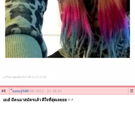
แก้ไขล่าสุดเมื่อ 2012-08-14 13:23:50
#8
ืnanny640
13-08-2012 - 21:38:01
เยเย้ มีคนมาสมัครแล้ว ดีใจที่สุดเลยยย ^ ^