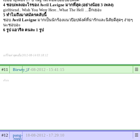
4 ชอบเพลงอะไรของ Avril Lavigne มากที่สุด (อย่างน้อย 3 เพลง)
girlfriend.. Wish You Were Here...What The Hell ....อีกเยอะ
5 ทำไมถึงมาสมัครคลับนี้
ชอบ
Avril Lavigne
มากเป็นนักร้องแนวป๊อปพังค์ที่น่ารักและนิสัยดีสุดๆ ง่ายๆ
นะชอบอะ
6 รูป แอวริล คนละ 1 รูป
แก้ไขล่าสุดเมื่อ 2012-08-14 03:18:12
#11
Biewty_J
17-08-2012 - 15:41:15
ดันน
#12
pang-
18-08-2012 - 17:29:10
2000