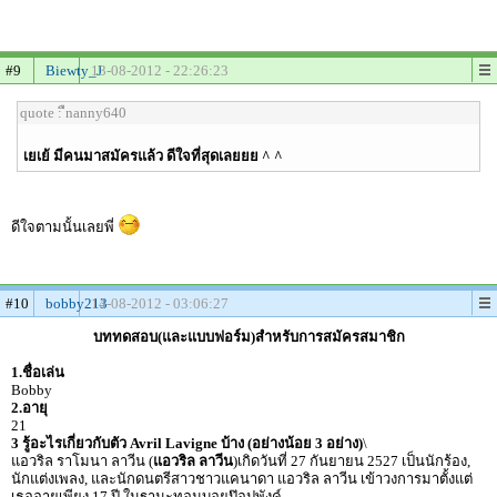
#9
Biewty_J
13-08-2012 - 22:26:23
quote : ืnanny640
เยเย้ มีคนมาสมัครแล้ว ดีใจที่สุดเลยยย ^ ^
ดีใจตามนั้นเลยพี่
#10
bobby213
14-08-2012 - 03:06:27
บททดสอบ(และแบบฟอร์ม)สำหรับการสมัครสมาชิก
1.ชื่อเล่น
Bobby
2.อายุ
21
3 รู้อะไรเกี่ยวกับตัว Avril Lavigne บ้าง (อย่างน้อย 3 อย่าง)
\
แอวริล ราโมนา ลาวีน (
แอวริล ลาวีน
)เกิดวันที่ 27 กันยายน 2527 เป็นนักร้อง,
นักแต่งเพลง, และนักดนตรีสาวชาวแคนาดา แอวริล ลาวีน เข้าวงการมาตั้งแต่
เธออายุเพียง 17 ปี ในฐานะทอมบอยป๊อปพังค์