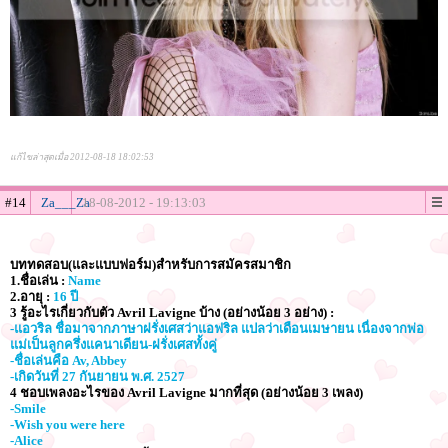
แก้ไขล่าสุดเมื่อ 2012-08-18 18:02:53
#14
Za___Za
18-08-2012 - 19:13:03
บททดสอบ(และแบบฟอร์ม)สำหรับการสมัครสมาชิก
1.ชื่อเล่น :
Name
2.อายุ :
16 ปี
3 รู้อะไรเกี่ยวกับตัว Avril Lavigne บ้าง (อย่างน้อย 3 อย่าง) :
-แอวริล ชื่อมาจากภาษาฝรั่งเศสว่าแอฟริล แปลว่าเดือนเมษายน เนื่องจากพ่อ
แม่เป็นลูกครึ่งแคนาเดียน-ฝรั่งเศสทั้งคู่
-ชื่อเล่นคือ Av, Abbey
-เกิดวันที่ 27 กันยายน พ.ศ. 2527
4 ชอบเพลงอะไรของ Avril Lavigne มากที่สุด (อย่างน้อย 3 เพลง)
-Smile
-Wish you were here
-Alice