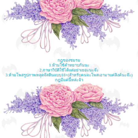
กฎของชมรม
1.ห้ามใช้คำหยาบกันนะ
2.ภาษาวิบัติใช้ได้แต่อย่าเยอะนะจ๊ะ
3.ห้ามโพสรูปภาพหลุดจัสตินแบบ18+(สำหรับคนจะโพสเอามาแค่ลิงค์นะจ๊ะ)
กฎมีแค่นี้หล่ะจ้า