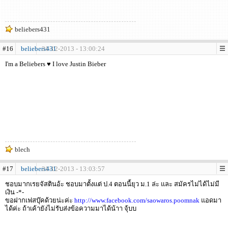
beliebers431
#16
beliebers431
31-12-2013 - 13:00:24
I'm a Beliebers ♥ I love Justin Bieber
blech
#17
beliebers431
31-12-2013 - 13:03:57
ชอบมากเรยจัสตินอ้ะ ชอบมาตั้งแต่ ป.4 ตอนนี้ยุว ม.1 ล่ะ และ สมัครไม่ได้ไม่มี
เงิน -*-
ขอฝากเฟสบุ๊คด้วยน่ะค่ะ
http://www.facebook.com/saowaros.poomnak
แอดมา
ได้ค่ะ ถ้าเค้ายังไม่รับส่งข้อความมาได้น้าา จุ้บบ