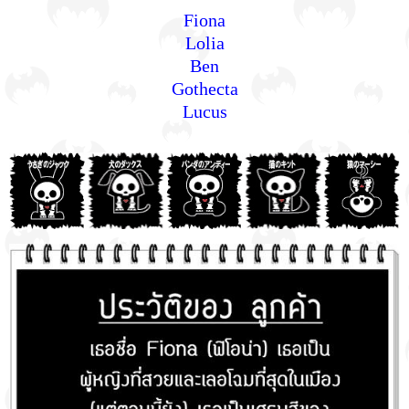
Fiona
Lolia
Ben
Gothecta
Lucus