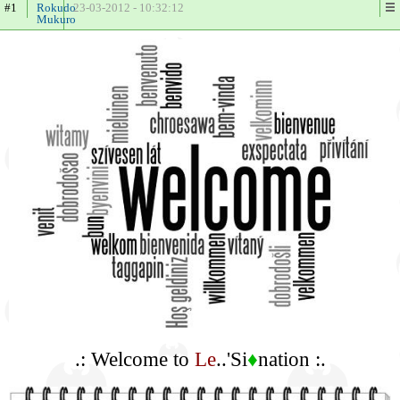
#1
Rokudo
23-03-2012 - 10:32:12
Mukuro
.: Welcome to
Le
..'Si
♦
nation :.