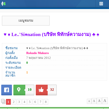
เมนูชมรม
♥ ♦ Le..'Si♦nation (บริษัท พิทักษ์ความงาม) ♣ ♠
ชื่อชมรม
♥ ♦ Le..'Si♦nation (บริษัท พิทักษ์ความงาม) ♣ ♠
ผู้ก่อตั้ง
Rokudo Mukuro
ก่อตั้งเมื่อ
7 พฤษภาคม 2012
ระดับชมรม
0
รายละเอียด
จำนวน
1
สมาชิก
10
32
A
A
A
1
2
3
4
5
6
7
8
A