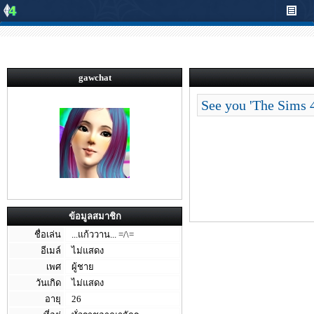
gawchat
See you 'The Sims 4
ข้อมูลสมาชิก
ชื่อเล่น
...แก้ววาน... =/\=
อีเมล์
ไม่แสดง
เพศ
ผู้ชาย
วันเกิด
ไม่แสดง
อายุ
26