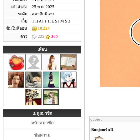
เข้าล่าสุด
25 พ.ค. 2025
ระดับ
สมาชิกพิเศษ
เว็บ
T H A I T H E S I M S 3
ซิมโมลิออน
18,224
ดาว
225
365
เพื่อน
เมนูสมาชิก
quote :
หน้าสมาชิก
Bonjour! xD
ข้อความ