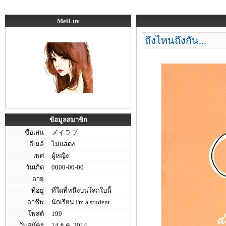
MeiLuv
ถึงไหนถึงกัน...
ข้อมูลสมาชิก
ชื่อเล่น
メイラブ
อีเมล์
ไม่แสดง
เพศ
ผู้หญิง
วันเกิด
0000-00-00
อายุ
ที่อยู่
ที่ใดที่หนึ่งบนโลกใบนี้
อาชีพ
นักเรียน I'm a student
โพสต์
199
วันสมัคร
14 ธ.ค. 2014