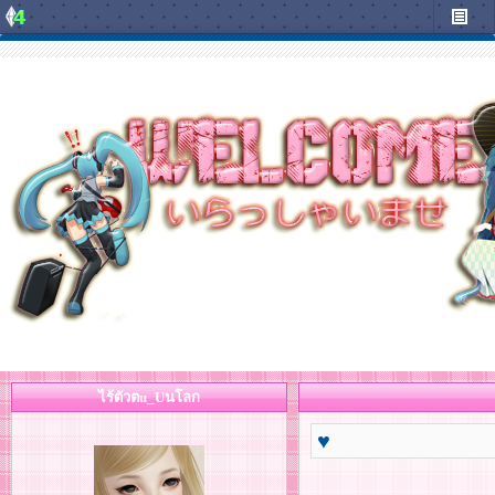
ไร้ตัวตu_Uนโลก
♥