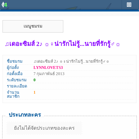
เมนูชมรม
♫เดอะซิมส์ 2♪ ☼♀น่ารักไม่รู้...นายที่รักรู้♂☼
ชื่อชมรม
♫เดอะซิมส์ 2♪ ☼♀น่ารักไม่รู้...นายที่รักรู้♂☼
ผู้ก่อตั้ง
LYNNLOVETS3
ก่อตั้งเมื่อ
7 กุมภาพันธ์ 2013
ระดับชมรม
0
รายละเอียด
จำนวน
1
สมาชิก
ประเภทละคร
ยังไม่ได้จัดประเภทของละคร