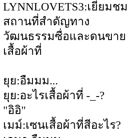
LYNNLOVETS3:เยี่ยมชม
สถานที่สำดัญทาง
วัฒนธรรมซื่อและดนขาย
เสื้อผ้าที่
ยุย:อืมมม...
ยุย:อะไรเสื้อผ้าที่ -_-?
"อิอิ"
เมม์:เซนเสื้อผ้าที่สีอะไร?