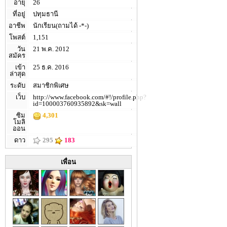
อายุ
26
ที่อยู่
ปทุมธานี
อาชีพ
นักเรียน(ถามได้ -*-)
โพสต์
1,151
วัน
21 พ.ค. 2012
สมัคร
เข้า
25 ธ.ค. 2016
ล่าสุด
ระดับ
สมาชิกพิเศษ
เว็บ
http://www.facebook.com/#!/profile.php?
id=100003760935892&sk=wall
ซิม
4,301
โมลิ
ออน
ดาว
295
183
เพื่อน