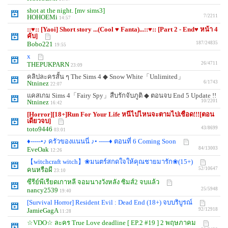
shot at the night. [mv sims3]
HOHOEMi
7/2211
14:57
::♥:: [Yaoi] Short story ...(Cool ♥ Fanta)...::♥:: [Part 2 - End♥ หน้า 4
คับ]
Bobo221
187/24835
19:55
x
THEPUKPARN
26/4711
23:09
คลิปละครสั้น ๆ The Sims 4 ◆ Snow White「Unlimited」
Ntninez
6/1743
22:07
แคสเกม Sims 4「Fairy Spy」สืบรักจับภูติ ◆ ตอนจบ End 5 Update !!
Ntninez
10/2201
16:42
[Horror][18+]Run For Your Life หนีไปไหนจะตามไปเชือด!!![ตอน
เดียวจบ]
toto9446
43/8699
03:01
♦-----•♪ ครัวของแนนนี่ ♪• -----♦ ตอนที่ 6 Coming Soon
EveOak
84/13003
12:26
【witchcraft witch】❀มนตร์สกดใจให้คุณชายมารัก❀(15+)
คนหรือผี
52/10647
23:10
ซีรีย์พีเรียดเกาหลี จอมนางวังหลัง ซิมส์2 จบแล้ว
nancy2539
25/5948
19:40
[Survival Horror] Resident Evil : Dead End (18+) จบบริบูรณ์
JamieGagA
92/12918
11:28
☆VDO☆ ละคร True Love deadline [ EP.2 #19 ] 2 พฤษภาคม