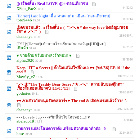
[[: เรื่องสั้น : Real LOVE :]]>>ตอนเดียวจบ
XPoo_PaeX
44/5242
10:31
[Horror] Last Night เมื่อ 'คนตาย' มาเยือน [ตอนเดียวจบ]
toto9446
18/3214
15:00
เปิดชมรมแล้ว! :: เรื่องสั้น :: (¯`°.•°•.★* the way love บังเอิญมาเจอ
รัก*★ .•°•.°´¯)
chananya
289/36071
15:29
[TS2]•[Horror]♦ตำนานโรงเรียนสยองขวัญ♦[HD][จบ]
เฟินจ้า
14/2192
08:46
♥ ช่วยด้วยครับผมหลงรักทอม! ♥
alpha2020
38/5056
22:38
Keep "IT" a Secret || กั๊กใจแต่ไม่ใช่กิ๊กเธอ ♥♥ [9/6/56] EP.10 !! the
end !!
Mayfly_zZ
1007/95194
16:37
°.•°•.★*The Teaddy Bear Secret*★ .•°•.° "ความลับของตุ๊กตา"
เรื่องสั้นตอนเดียวจบ [11/05/11]
godaries
360/31872
19:11
♥♥เชฟสาวกับหนุ่มร๊อคสตาร์♥♥ The end & เปิดชมรมแล้วจ้าา^ ^
chananya
1102/129769
16:00
- - - Lovely Jup - - -♥รักนี้หัวใจใครจอง....!!♥
abelado19
6/1816
14:55
รายการ แปลงโฉมดาราดัง เตรียมตัวกลับมาทำต่อ - 0 -
base
328/42647
09:29