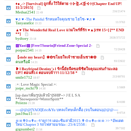
♦●¸.-> [Survival] ถูกทิ้ง ใว้ให้ตาย ⊹⊱⋛⋌⋚⊰⊹[Chapter End UP!
11/2/2015]
Medsai2541
216/21474
22:49
♥♬♥ -The Painful รักหมดใจคุณชาย ไฮโซ- ♥♬♥
TanyaratIce
11/3763
19:33
▲♥ The Wonderful Real Love แวมไพร์ที่รัก ♥▲[เรท 15+] [** END
**]
bydtoey
2028/375722
23:18
▧Yaoi▨ [Free!!Sourin]Friend Zone-Special 2-
porpar2541
72/20428
14:19
【stole my heart】❀✿ขโมยใจเจ้าชายเย็นชา❀✿
คนหรือผี
93/22632
14:31
❥ l Boyfriend Destiny's l รักนี้ยัยจืดขอพิชิตใจคุณแฟนกำมะลอ
UP!! ตอนที่14 ตอนจบจ้าาา 11/12/58 *
smile1712
213/60701
18:07
:+: Love Magic Special:+:
jorpe_rochi79
1/1669
14:30
[up date!เพิ่มรูปแล้วน้า]SHIP--> J E L S A
**Snowqueen+WinterSpirit**
Peiiezo
6/4180
21:28
----@@@[YAOI]Eric&Yu บทลงโทษเด็กดื้อ (จบในตอน)@@@----
jun19su15
9/4754
08:57
☠☠✟0-o✟o:-รายการ เดอะซิมล่าผี2015:✟-0-o✟o-☠☠ >> *อัพเดต
ใหม่ Chapter 3 รถไฟสายมรณะ::25/4/2558::
gignumber2
39/7102
11:56