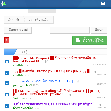
เว็บบอร์ด
ละครที่จบแล้ว
เลือกหมวดหมู่
ตั้งกระทู้ใหม่
1
กระทู้
██♦Love U My Vampire♦██ รักมากมายเจ้าชายของฉัน |Rate :
Normal Ft.Yaoi 18+|
chulida
2189/427078
17:02
↑↨↨ █ ละครสั้น : ช่องว่าง [Yaoi R.13+] EP.2 |END|↑↨↨ █
chulida
183/20731
15:18
:+: Love Magic หวานใจนายพ่อมด :+: [15+]
jorpe_rochi79
37/12323
16:53
▌▌¤ My Shooting Star ¤ อธิษฐานรักกับท่านเทวดา ¤▐▐ [R:15+]
[UPDATE : NEW INTRO] [25-10-58]
Yukibito
149/32890
22:08
★เมื่อความรักมาทักทาย★ CHAPTER6 100% [จบบริบูรณ์]
เด็กหญิงตัวเล็ก
72/14369
00:44