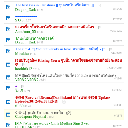
The first kiss in Christmas [[ จูบแรกในคริสต์มาส ]]
Dragon_Dark
38/5426
17:28
♦♦♦♦♦♦♦♦♦♦♦
S O S
17/2735
10:07
ละครเรื่องสั้นวันฮาโลวีนตอนเดียวจบ>>เธอคือใคร
AomAom_55
467/31252
17:36
รักนะไอ้เทวดาตกสวรรค์
Dragon_Dark
18/2626
14:35
The sim 4. ::[Yaoi university in love. มหาลัยสายพันธุ์ Y]::
Mirukhu
61/19394
14:47
[จบบริบรูณ์]ღ Kissing You :: จูบนี้มาจากใจของเจ้าชายถึงยัยกะล่อน
ღ
kookkik12
3278/546194
17:05
MV Sim3 รักเท่าไหร่เเค้นใจเท่ากัน ใครว่างเเวะมาชมกันได้น่ะค่ะ
ปลาซิว ปลาซิว
4/1664
10:54
♦
โอเย๊
45/10363
02:21
۩۞۩[Survival,Drama]Dead island เกาะนรก ۩۞۩[Update
Episode:30] 2/06/58 [END]
fill89
318/48580
00:42
아머니..(แม่ครับ...ผมอยากเป็น...)(2)
Chadaporn Ploythai
0/1873
14:42
[MV] What are words - Chris Medina Sims 3 ver.
HOHOEMi
10/2525
21:17