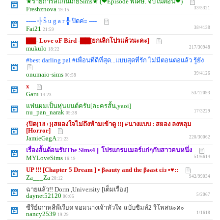
★รายการสแกนเกย์Sims★ (❤Episode พิเศษ. จบในตอน❤)
Freshznova
33/5321
19:15
----- ╬ Š u g a r ╬ ปิดค่ะ ----
Fai21
38/4138
21:59
▇▇- Love oF Bird -▇▇[ยกเลิกโปรแล้วนะคะ]
mukulo
217/30948
18:22
#best darling pal #เพื่อนที่ดีที่สุด...แบบสุดที่รัก ไม่มีตอนต่อแล้ว รู้ยัง
onumaio-sims
39/4126
00:58
x
Garu
53/12093
14:23
แฟนผมเป็นหุ่นยนต์ครับ[ละครสั้น,yaoi]
nu_pan_narak
17/3229
09:38
{ปิด{18+}[สยองใจไม่ถึงห้ามเข้าดู !!] #นางแบบ : สยอง ลงหลุม
[Horror]
JamieGagA
220/30062
21:23
เรื่องสั้นต้อนรับThe Sims4 || โปรแกรมเมอร์แก่ๆกับสาวคนหนึ่ง
MYLoveSims
51/6614
16:19
UP !!! [Chapter 5 Dream ] • βәauty and the βәast εїз •♥::
Za___Za
942/99034
20:12
ฉายแล้ว!! Dorm ,University [เต็มเรื่อง]
daynet52120
5/2067
00:05
ซีรีย์เกาหลีพีเรียด จอมนางเจ้าหัวใจ ฉบับซิมส์2 รีโพสนะคะ
nancy2539
1/1618
19:29