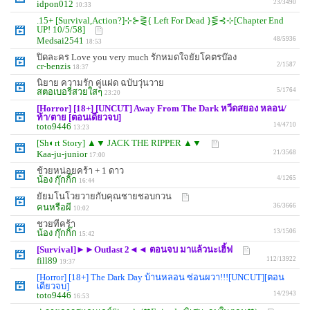
idpon012
23/3490
10:33
.15+ [Survival,Action?]⊹⊱⋛{ Left For Dead }⋚⊰⊹[Chapter End
UP! 10/5/58]
Medsai2541
48/5936
18:53
ปิดละคร Love you very much รักหมดใจยัยโคตรบ๊อง
cr-benzis
2/1587
18:37
นิยาย ความรัก คู่แฝด ฉบับวุ่นวาย
สตอเบอรี่สวยใสๆ
5/1764
23:20
[Horror] [18+] [UNCUT] Away From The Dark หวีดสยอง หลอน/
ท้า/ตาย [ตอนเดียวจบ]
toto9446
14/4710
13:23
[Sh◐rt Story] ▲▼ JACK THE RIPPER ▲▼
Kaa-ju-junior
21/3568
17:00
ช้วยหน่อยคร้า + 1 ดาว
น้อง กุ๊กกิ๊ก
4/1265
16:44
ยัยมโนโวยวายกับคุณชายชอบกวน
คนหรือผี
36/3666
10:02
ชวยทีคร้า
น้อง กุ๊กกิ๊ก
13/1506
15:42
[Survival]►►Outlast 2◄◄ ตอนจบ มาแล้วนะเฮิ้ฟ
fill89
112/13922
19:37
[Horror] [18+] The Dark Day บ้านหลอน ซ่อนผวา!!![UNCUT][ตอน
เดียวจบ]
toto9446
14/2943
16:53