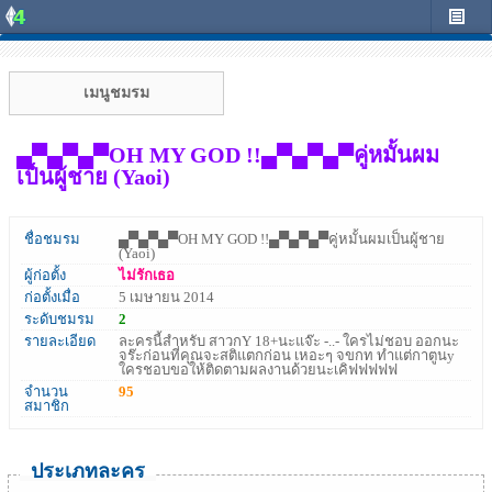
เมนูชมรม
▄▀▄▀▄▀OH MY GOD !!▄▀▄▀▄▀คู่หมั้นผม
เป็นผู้ชาย (Yaoi)
ชื่อชมรม
▄▀▄▀▄▀OH MY GOD !!▄▀▄▀▄▀คู่หมั้นผมเป็นผู้ชาย
(Yaoi)
ผู้ก่อตั้ง
ไม่รักเธอ
ก่อตั้งเมื่อ
5 เมษายน 2014
ระดับชมรม
2
รายละเอียด
ละครนี้สำหรับ สาวกY 18+นะแจ๊ะ -..- ใครไม่ชอบ ออกนะ
จร๊ะก่อนที่คุณจะสติแตกก่อน เหอะๆ จขกท ทำแต่กาตูนy
ใครชอบขอให้ติดตามผลงานด้วยนะเคิฟฟฟฟฟ
จำนวน
95
สมาชิก
ประเภทละคร