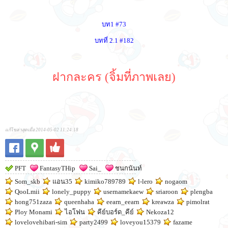
บท1 #73
บทที่ 2.1 #182
ฝากละคร (จิ้มที่ภาพเลย)
แก้ไขล่าสุดเมื่อ 2014-05-02 11:24:18
PFT
FantasyTHip
Sai_
ชนกนันท์
Som_skb
แอน35
kimiko789789
l-lero
nogaom
QooLmii
lonely_puppy
usernamekaew
sriaroon
plengba
hong751zaza
queenhaha
eearn_eearn
kreawza
pimolrat
Ploy Monami
ไอโฟน
คีย์บอร์ด_คีย์
Nekoza12
lovelovehibari-sim
party2499
loveyou15379
fazame