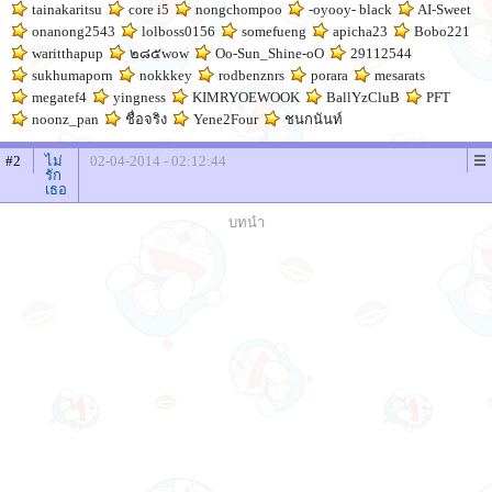
tainakaritsu
core i5
nongchompoo
-oyooy- black
AI-Sweet
onanong2543
lolboss0156
somefueng
apicha23
Bobo221
waritthapup
๒๘๕wow
Oo-Sun_Shine-oO
29112544
sukhumaporn
nokkkey
rodbenznrs
porara
mesarats
megatef4
yingness
KIMRYOEWOOK
BallYzCluB
PFT
noonz_pan
ชื่อจริง
Yene2Four
ชนกนันท์
#2
ไม่
02-04-2014 - 02:12:44
รัก
เธอ
บทนำ