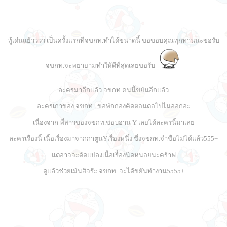
ทู้เด่นแย้วววว เป็นครั้งแรกที่จขกท.ทำได้ขนาดนี้ ขอขอบคุณทุกท่านนะขอรับ
จขกท.จะพยายามทำให้ดีที่สุดเลยขอรับ
ละครมาอีกแล้ว จขกท.คนนี้ขยันอีกแล้ว
ละครเก่าของ จขกท . ขอพักก่องคิดตอนต่อไปไม่ออกอ่ะ
เนื่องจาก พี่สาวของจขกท.ชอบอ่าน Y เลยได้ละครนี้มาเลย
ละครเรื่องนี้ เนื้อเรื่องมาจากกาตูนYเรื่องหนึ่ง ซึ่งจขกท.จำชื่อไม่ได้แล้ว555+
แต่อาจจะดัดแปลงเนื้อเรื่องนิดหน่อยนะคร้าฟ
ดูแล้วช่วยเม้นสิจร๊ะ จขกท. จะได้ขยันทำงาน5555+