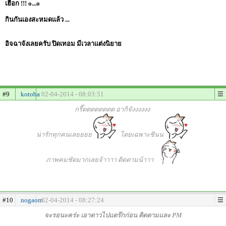
เฮือก !!! o...o
กินกันเองสะหมดแล้ว ...
อิจฉาจังเลยครับ ปิดเทอม มีเวลาแต่งนิยาย
#9
kotoba
02-04-2014 - 08:03:51
กรี๊ดดดดดดดด อากิจังงงงงง
น่ารักทุกคนเลยยยย
โดยเฉพาะชินน
ภาพคมชัดมากเลยจ้าาาา ติดตามน้าาา
#10
nogaom
02-04-2014 - 08:27:24
จะรอนะคร่ะ เอาดาวไปแดร๊กก่อน ติดตามและ PM