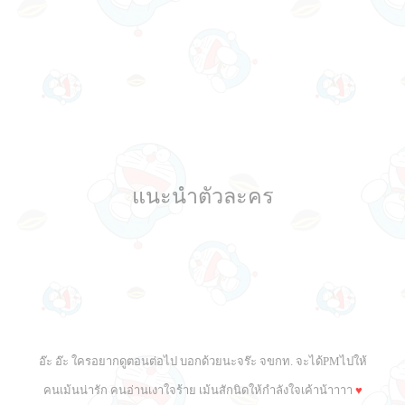
แนะนำตัวละคร
อ๊ะ อ๊ะ ใครอยากดูตอนต่อไป บอกด้วยนะจร๊ะ จขกท. จะได้PMไปให้
คนเม้นน่ารัก คนอ่านเงาใจร้าย เม้นสักนิดให้กำลังใจเค้าน้าาาา
♥