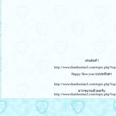
เล่นต่อคำ
http://www.thaithesims3.com/topic.php?to
Happy New year เเบบหลับตา
http://www.thaithesims3.com/topic.php?to
ฝากชมรมด้วยครับ
http://www.thaithesims3.com/topic.php?to