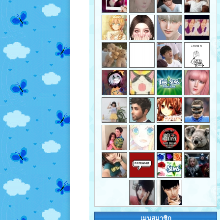
เมนูสมาชิก