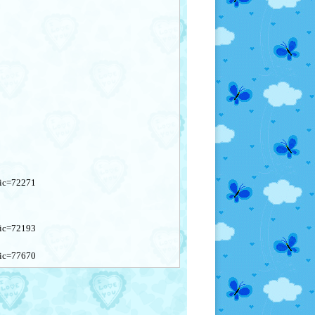
pic=72271
pic=72193
pic=77670