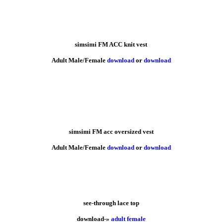
simsimi FM ACC knit vest
Adult Male/Female
download
or
download
simsimi FM acc oversized vest
Adult Male/Female
download
or
download
see-through lace top
download-»
adult female