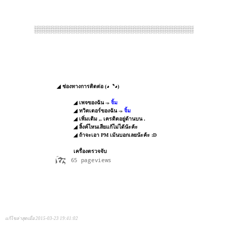
░░░░░░░░░░░░░░░░░░░░░░░░░░░░░░░░░░░
◢ ช่องทางการติดต่อ (◕〝◕)
◢ เพจของฉัน -»
จิ้ม
◢ ทวิตเตอร์ของฉัน -»
จิ้ม
◢ เพิ่มเติม ,, เครดิตอยู่ด้านบน .
◢ ลิ้งค์ไหนเสียแก้ไม่ได้น้ะค้ะ
◢ ถ้าจะเอา PM เม้นบอกเลยน้ะค้ะ :D
เครื่องตรวจจับ
แก้ไขล่าสุดเมื่อ 2015-03-23 19:41:02