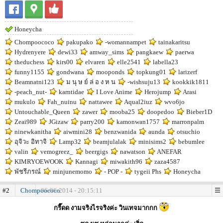
Honeycha
Chompoococo
pakupako
-womannampet
tainakaritsu
Hydrenyere
dewi33
amway_sims
pangkaew
paerwa
theduchess
kirs00
elvaren
elle2541
labella23
funny1155
gondwana
mooponds
topkung01
larizerf
Beamnatni123
ม นุ ษ ย์ ล่ อ ง ห น
-wishsuju13
kookkik1811
-peach_nut-
karntidae
I Love Anime
Herojump
Arasi
mukulo
Fah_nuinu
nattawee
Aqual2iuz
wvo6jo
Untouchable_Queen
zawer
mooba25
doopedoo
Bieber1D
Zeai989
JGizaw
parry200
kamonwan1757
marronpalm
ninewkanitha
aiwmini28
benzwanida
aunda
otsuchio
อุจิวะ อิทาจิ
Lamp32
beamjulalak
minisims2
bebumlee
valin
vemogreez_
beergigs
nawatson
ANEFAR
KIMRYOEWOOK
Kannagi
miwakith96
zaza4587
พัชรีภรณ์
minjunemomo
- POP -
tygeii Phs
Honeycha
#2
Chompoococo
06-06-2014 - 20:15:11
กรี๊ดด งามจริงไรจริงค่ะ วินเทจมากกก