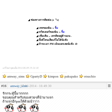
◢ ช่องทางการติดต่อ (◕〝◕)
◢ เพจของฉัน -»
จิ้ม
◢ ทวิตเตอร์ของฉัน -»
จิ้ม
◢ เพิ่มเติม ,, เครดิตอยู่ด้านบน .
◢ ลิ้งค์ไหนเสียแก้ไม่ได้น้ะค้ะ
◢ ถ้าจะเอา PM เม้นบอกเลยน้ะค้ะ :D
แก้ไขล่าสุดเมื่อ 2014-06-09 19:24:18
amway_sims
GpartyD
kimpon
pakupako
otsuchio
#16
amway_sims
07-06-2014 - 16:49:30
รักกระทู้นี้มากกกก
ขอบคุณสำหรับของสวยๆที่นำมาแจก
ถ้าแจกอีกpmให้ด้วยน้าาาา