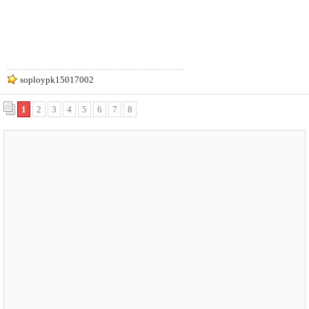
soploypk15017002
1
2
3
4
5
6
7
8