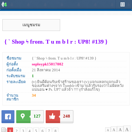
เมนูชมรม
{ ` Shop ϟ from. T u m b l r : UP8! #139 }
ชื่อชมรม
{ ` Shop ϟ from. T u m b l r : UP8! #139 }
ผู้ก่อตั้ง
soploypk15017002
ก่อตั้งเมื่อ
21 สิงหาคม 2014
ระดับชมรม
1
รายละเอียด
(v) ยินดีต้อนรับเข้าสู่ร้านของเรา (v) แจกแหลกแจกแล้ว
ของเสริมต่างๆจาก Tumblr เข้ามาแล้วรับรองว่าไม่ผิดหวัง
แน่นอน ♥ Ps. UP7 แล้วจ้า !!!! (กำลังแก้ไข)
จำนวน
34
สมาชิก
127
248
A
A
A
1
2
3
4
5
6
7
8
A