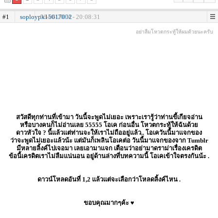
#1
soploypk15017002
06-06-2014 - 20:08:31
อย่าลืมโหวตกระทู้ให้ผมด้วยนะครับ
สวัสดีทุกท่านที่เข้ามา วันนี้จะพูดไม่เยอะ เพราะเรารู้ว่าท่านขี้เกียจอ่าน
หรือบางคนก็ไม่อ่านเลย 55555 โอเค ก่อนอื่น โหวตกระทู้ให้ฉันด้วย
ดาวหัวใจ ? นี้แล้วแต่ท่านจะให้เราไม่ถืออยู่แล้ว.. โอเควันนี้มาแจกของ
ว่าจะพูดไม่เยอะแล้วน้ะ แต่มันก็เพลินโอเคต่อ วันนี้มาแจกของจาก Tumblr
มีหลายลิ้งค์ไปเจอมา เลยเอามาแจก เตือนว่าอย่ามาดราม่าเรื่องเครดิต
ข้อนี้เครดิตเราไม่ลืมแน่นอน อยู่ด้านล่างที่บทความนี้ โอเคเข้าใจตรงกันน้ะ .
ดาวน์โหลดอันที่ 1,2 แล้วแต่จะเลือกว่าโหลดลิ้งค์ไหน .
ขอบคุณมากๆค้ะ ♥