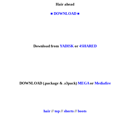
Hair ahead
■ DOWNLOAD ■
Download from
YADISK
or
4SHARED
DOWNLOAD (.package & .s3pack)
MEGA
or
Mediafire
hair
//
top
//
shorts
//
boots