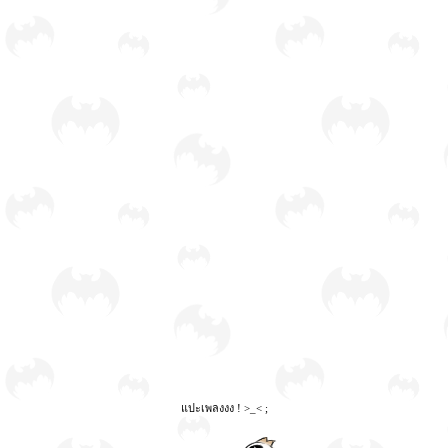
แปะเพลงงง ! >_< ;