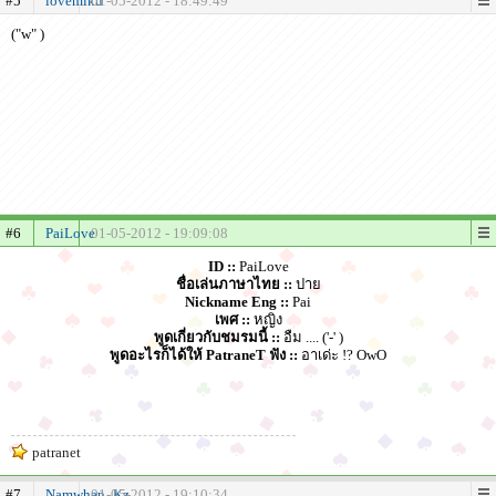
#5
lovemiku
01-05-2012 - 18:49:49
("w" )
#6
PaiLove
01-05-2012 - 19:09:08
ID ::
PaiLove
ชื่อเล่นภาษาไทย ::
ปาย
Nickname Eng ::
Pai
เพศ ::
หญิง
พูดเกี่ยวกับชมรมนี้ ::
อืม .... ('-' )
พูดอะไรก็ได้ให้ PatraneT ฟัง ::
อาเด่ะ !? OwO
patranet
#7
Namwhan_Kz
01-05-2012 - 19:10:34