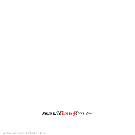
สอบถามได้
ในกระทู้
จ้าาา >////<
แก้ไขล่าสุดเมื่อ 2014-04-18 11:37:59