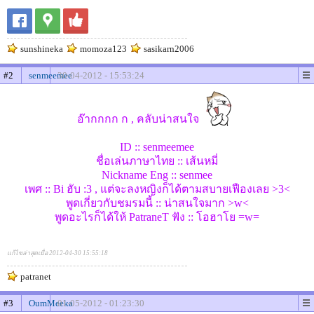
sunshineka
momoza123
sasikarn2006
#2
senmeemee
30-04-2012 - 15:53:24
อ๊ากกกก ก , คลับน่าสนใจ
ID :: senmeemee
ชื่อเล่นภาษาไทย :: เส้นหมี่
Nickname Eng :: senmee
เพศ :: Bi ฮับ :3 , แต่จะลงหญิงก็ได้ตามสบายเฟืองเลย >3<
พูดเกี่ยวกับชมรมนี้ :: น่าสนใจมาก >w<
พูดอะไรก็ได้ให้ PatraneT ฟัง :: โอฮาโย =w=
แก้ไขล่าสุดเมื่อ 2012-04-30 15:55:18
patranet
#3
OumMeeka
01-05-2012 - 01:23:30