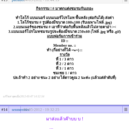
กิจกรรม ! # มาตกแต่งชมรมกันเถอะ
ทำโลโก้ แบนเนอร์ แบนเนอร์โปรโมท พื้นหลัง (ต่อกันได้) ส่งค่า
1.โลโก้ชมรม # รูปต้องมีขนาด 100x100 (รับเฉพาะไฟล์ .jpg)
2.แบนเนอร์ของชมรม # เอาที่ว่าต่อกับพื้นหลังแล้วไม่ลายตาอ่า ><
3.แบนเนอร์โปรโมทชมรมรูปจะต้องมีขนาด 250x60 (ไฟล์ .jpg หรือ .gif)
แบบฟอร์มการเข้าร่วม
ID ::
Member no. ::
ทำ (กี่อย่างก็ได้ =w=) ::
รางวัล
ที่ 1 / 3 ดาว
ที่ 2 / 2 ดาว
ที่ 3 / 1 ดาว
ชมเชย 1 / ดาว
ปล.ถ้าทำ 2 อย่าง ชนะ 2 อย่าง ได้ดาวคูณ 2 นะค่ะ (แล้วแต่ลำดับที่)
แก้ไขล่าสุดเมื่อ 2012-05-07 14:52:54
#14
senmeemee
05-05-2012 - 19:32:25
มาส่งแล้วค๊าบบ บ !