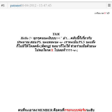
#1
patranet
30-04-2012 - 15:47:45
เกรียน กด
X
'xD
TAlK
Hello !~ ทุกๆคนนะเงิบบบ >< ' อ่า . . คลับนี้ก็เกี่ยวกับ
ประมาณ สอน PS. นะแหละนะ -w- เราจะเน้น PS.5 นะแจ๊ะ
ก็ไม่มีให้โหลดจ้ะ [ผิดกฏ] ขอมาก็ไม่ให้ ช่วยร่วมมือด้วยนะ
ไม่พอใจกด
X
ไปเลยจ้าาาา -w-;
อะบะสะบึ๋มรึ่มฮึ่ย ' แอดเป็นคอสน้อยนะจ๊ะ ' Xcroze จงเจริญ
คนที่จะเอาลง MEMBER คือคนที่
กรอกแบบฟอร์ม
นะฮับ