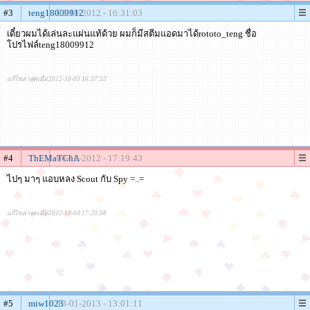
#3
teng18009912
03-10-2012 - 16:31:03
เดี๋ยวผมได้เล่นละแผ่นแท้ด้วย ผมก็มีสตีมแอดมาได้rototo_teng ชื่อ
โปรไฟล์teng18009912
แก้ไขล่าสุดเมื่อ 2012-10-03 16:37:55
#4
ThEMaTChA
04-10-2012 - 17:19:43
ไปๆ มาๆ แอบหลง Scout กับ Spy =..=
แก้ไขล่าสุดเมื่อ 2012-10-04 17:20:08
#5
miw1023
13-01-2013 - 13:01:11