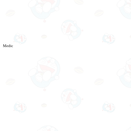
Medic