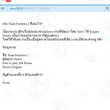
#1
miw1023
30-09-2012 - 18:48:41
เกม Team Fortrees 2 คืออะไร?
เป็นเกมแนวสู้รบในรูปแบบ Mutiplayer เกมที่พัฒนาโดย Valve ใช้ Engine
Source เป็นภาพออกมาแนวการ์ตูนแต่แนว
โหดใช้ได้เลย เกมนี้จะมีอยู่หลายโหมดกันเลยทีเดียว และมีตัวละครอยู่ 9ตัว
ข้อมูลเกม
ชื่อ Team Fortrees 2
ผู้พัฒนา Valve
Free to play บน Steam
Source Engine
มีดูตัวละครทั้ง 9 ตัวันเลยดีกว่า
Scout