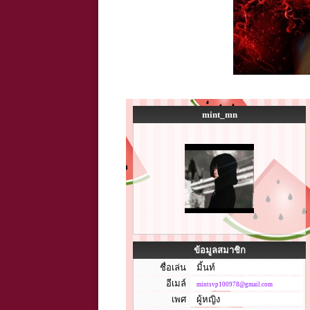
mint_mn
ข้อมูลสมาชิก
ชื่อเล่น
มิ้นท์
อีเมล์
mintsvp100978@gmail.com
เพศ
ผู้หญิง