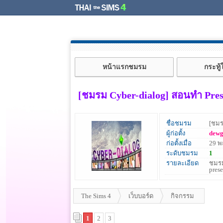
หน้าแรกชมรม
กระทู
[ชมรม Cyber-dialog] สอนทำ Presen
ชื่อชมรม
[ชมร
ผู้ก่อตั้ง
dew
ก่อตั้งเมื่อ
29 
ระดับชมรม
1
รายละเอียด
ชมรม
pres
The Sims 4
เว็บบอร์ด
กิจกรรม
1
2
3