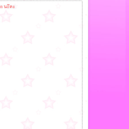
on นะึคะ