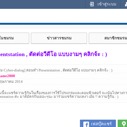
เข้าสู่ระบบ
้ในชมรม
ข่าวสารชมรม
สมาชิกชมรม
tstation , ตัดต่อวีดีโอ แบบงามๆ คลิกจ้ะ : )
ม Cyber-dialog] สอนทำ Presentstation , ตัดต่อวีดีโอ แบบงามๆ คลิกจ้ะ : )
game2008
พฤษภาคม 2014
นี้จะแชร์ความรู้กันในเรื่องของการใช้โปรแกรมและคอมพิวเตอร์ จะเน้นไปทางกา
entstation ค่ะ มาสมัครกันเยอะๆนะ มาร่วมแชร์ความเหงา เอ้ย !! ความรู้กัน : )
เฟสบุ๊คแชร์