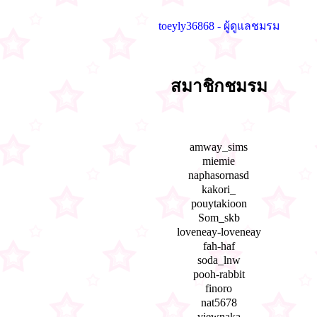
toeyly36868 - ผู้ดูแลชมรม
สมาชิกชมรม
amway_sims
miemie
naphasornasd
kakori_
pouytakioon
Som_skb
loveneay-loveneay
fah-haf
soda_lnw
pooh-rabbit
finoro
nat5678
viewnaka