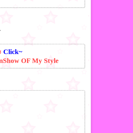
.
้ะ
Click~
onShow OF My Style