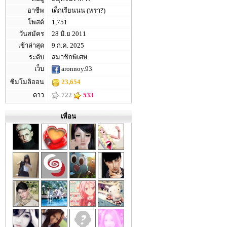
อาชีพ
เด็กเรียนนน (หรา?)
โพสต์
1,751
วันสมัคร
28 มิ.ย 2011
เข้าล่าสุด
9 ก.ค. 2025
ระดับ
สมาชิกพิเศษ
เว็บ
aronnoy.93
ซิมโมลิออน
23,654
ดาว
722
533
เพื่อน