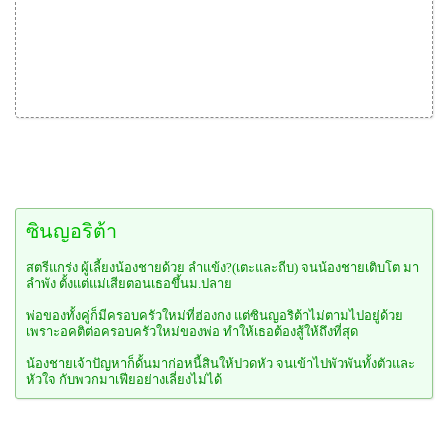
ซินญอริต้า
สตรีแกร่ง ผู้เลี้ยงน้องชายด้วย ลำแข้ง?(เตะและถีบ) จนน้องชายเติบโต มา
ลำพัง ตั้งแต่แม่เสียตอนเธอขึ้นม.ปลาย
พ่อของทั้งคู่ก็มีครอบครัวใหม่ที่ฮ่องกง แต่ซินญอริต้าไม่ตามไปอยู่ด้วย
เพราะอคติต่อครอบครัวใหม่ของพ่อ ทำให้เธอต้องสู้ให้ถึงที่สุด
น้องชายเจ้าปัญหาก็ดั้นมาก่อหนี้สินให้ปวดหัว จนเข้าไปพัวพันทั้งตัวและ
หัวใจ กับพวกมาเฟียอย่างเลี่ยงไม่ได้