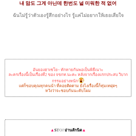
내 맘도 그게 아닌데 한번도 널 미워한 적 없어
ฉันไม่รู้ว่าตัวเองรู้สึกอย่างไร รู้แค่ไม่อยากให้เธอเสียใจ
อันยองฮาเซโย~ ทักทายกันพอเป็นพิธีเนาะ
ละครเรื่องนี้เป็นเรื่องที่2 ของ จขกท.นะคะ หลังจากเรื่องแรกประสบ วิบาก
กรรมอย่างหนัก
แต่ก็ขอบคุณทุกคนน้า ที่คอยติดตาม ยังไงเรื่องนี้ก็ทุ่มเทฝุดๆ
หวังว่าจะชอบกันนะคับโผม
▲
S
T
O
P
อ่านสักนิด
▲