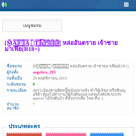
เมนูชมรม
[M͇̿A͇̿|͇̿F͇̿|͇̿I͇̿A͇̿ |͇̿ |T͇̿|͇̿h͇̿|͇̿r͇̿|͇̿o͇̿|͇̿n͇̿|͇̿e͇̿| หล่ออันตราย เจ้าชาย
มาเฟีย(R18+)
ชื่อชมรม
[M͇̿A͇̿|͇̿F͇̿|͇̿I͇̿A͇̿ |͇̿ |T͇̿|͇̿h͇̿|͇̿r͇̿|͇̿o͇̿|͇̿n͇̿|͇̿e͇̿| หล่ออันตราย เจ้าชายมาเฟีย(R18+)
ผู้ก่อตั้ง
angelica_205
ก่อตั้งเมื่อ
29 พฤศจิกายน 2015
ระดับชมรม
0
รายละเอียด
เพราะน้องชายติดหนี้พนันเขาแท้ๆ ทำให้เจ้ซอ หรือซินญ
อริต้า ต้องไปทำงานให้กัปตันแอล แห่งแก็งค์DRAGON
marvel ไอ้กัปตันบ้า ที่ทั้งปากเสีย โหด หื่น :(
จำนวน
7
สมาชิก
ประเภทละคร