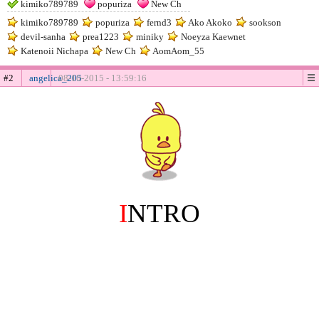
kimiko789789
popuriza
New Ch
kimiko789789
popuriza
fernd3
Ako Akoko
sookson
devil-sanha
prea1223
miniky
Noeyza Kaewnet
Katenoii Nichapa
New Ch
AomAom_55
#2
angelica_205
08-10-2015 - 13:59:16
I
NTRO