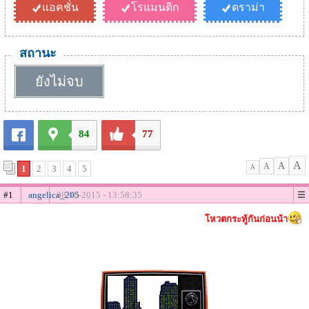
แอคชั่น
โรแมนติก
ดราม่า
สถานะ
ยังไม่จบ
84
77
A
A
A
1
2
3
4
5
A
#1
angelica_205
08-10-2015 - 13:58:35
โหวตกระทู้กันก่อนน้า