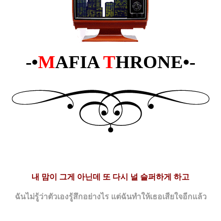
-•
M
AFIA
T
HRONE•-
내 맘이 그게 아닌데 또 다시 널 슬퍼하게 하고
ฉันไม่รู้ว่าตัวเองรู้สึกอย่างไร แต่ฉันทำให้เธอเสียใจอีกแล้ว