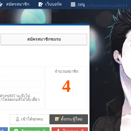
สมัครสมาชิก
เว็บบอร์ด
เมนู
สมัครสมาชิกชมรม
จำนวนสมาชิก
4
์ต่างๆ(BIT นะจ๊ะไม่
าโหลดเกมส์ไม่ได้) เดี๋ยว
เข้าได้ทุกคน
ตั้งกระทู้ใหม่