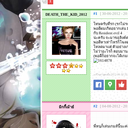
1
#1
[ 30-06-2012 - 20
DEATH_THE_KID_2012
โทษครับที่รก (รกไม่รก
พอดีผมเกิดอยากเล่น 
กับ Resident evil 4
น่ะครับ จะมาขอลิงค์
พอดีหาเท่าไหร่ก็โฆลด
โหลดมาเเต่ ตัวอย่างเก
ไม่ว่าอะไรก็ ตอบมาน
(พอดีก็อยากจะได้เกมส์
แก้ไขล่าสุดเมื่อ 2012-06-30 20
#2
[ 04-08-2012 - 20
มิกกี้เม้าย์
พี่หนูก็เล่นเกมส์นี้นะค่