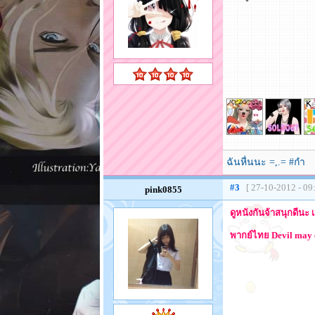
ฉันหื่นนะ =,.= #กำ
#3
[ 27-10-2012 - 09
pink0855
ดูหนังกันจ้าสนุกดีน
พากย์ไทย Devil may c