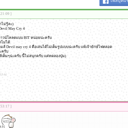
เฟสบุ๊คแช
:21:09 ]
ไม่รู้ละ)
Devil May Cry 4
ดาวน์โหลดเเบบ BIT หน่อยน่ะครับ
ไม่ได้
มส์ Devil may cry 4 คือเล่นได้ไม่เต็มรูปเเบบน่ะครับ เเพ้เจ้ายักษ์ไฟตลอด
ะครับ
เต็มๆน่ะครับ นี้ไม่สนุกครับ เเค่ทดลองปุ่ม)
:52:44
:53:17 ]
ะ