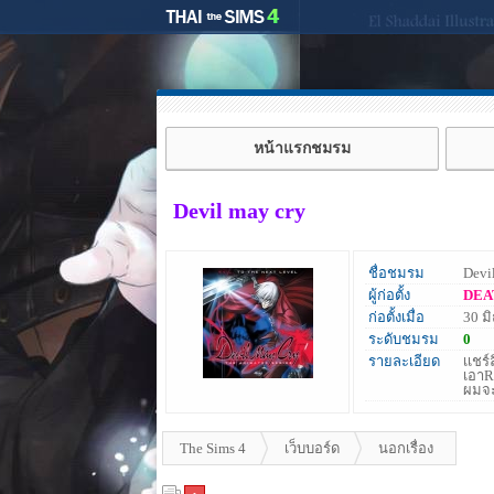
หน้าแรกชมรม
Devil may cry
ชื่อชมรม
Devi
ผู้ก่อตั้ง
DEA
ก่อตั้งเมื่อ
30 ม
ระดับชมรม
0
รายละเอียด
เเชร
เอาR
ผมจะ
The Sims 4
เว็บบอร์ด
นอกเรื่อง