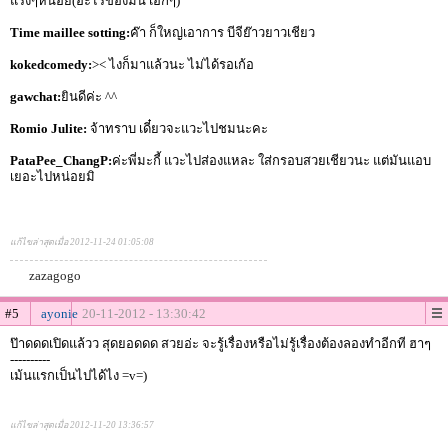
แรงๆหน่อย(อะไรของมัน เอิ๊กๆ)
Time maillee sotting:
ค๊า ก็ใหญ่เอาการ บีจีย๊าวยาวเชียว
kokedcomedy:
>< ไงก็มาแล้วนะ ไม่ได้รอเก้อ
gawchat:
ยินดีค่ะ ^^
Romio Julite:
จ้าทราบ เดี๋ยวจะแวะไปชมนะคะ
PataPee_ChangP:
ค่ะพี่มะกี้ แวะไปส่องแหละ ใส่กรอบสวยเชียวนะ แต่มันแอบ
เยอะไปหน่อยมิ
แก้ไขล่าสุดเมื่อ 2012-11-24 01:05:08
zazagogo
#5
ayonie
20-11-2012 - 13:30:42
ป๊าดดดเปิดแล้วว สุดยอดดด สวยอ่ะ จะรู้เรื่องหรือไม่รู้เรื่องต้องลองทำอีกที ฮาๆ
----------
เม้นแรกเป็นไปได้ไง =v=)
แก้ไขล่าสุดเมื่อ 2012-11-20 13:36:57