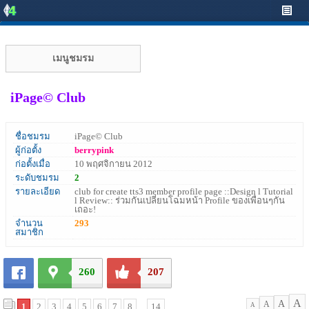
เมนูชมรม
iPage© Club
ชื่อชมรม
iPage© Club
ผู้ก่อตั้ง
berrypink
ก่อตั้งเมื่อ
10 พฤศจิกายน 2012
ระดับชมรม
2
รายละเอียด
club for create tts3 member profile page ::Design l Tutorial
l Review:: ร่วมกันเปลี่ยนโฉมหน้า Profile ของเพื่อนๆกัน
เถอะ!
จำนวน
293
สมาชิก
260
207
A
A
A
1
2
3
4
5
6
7
8
...
14
A