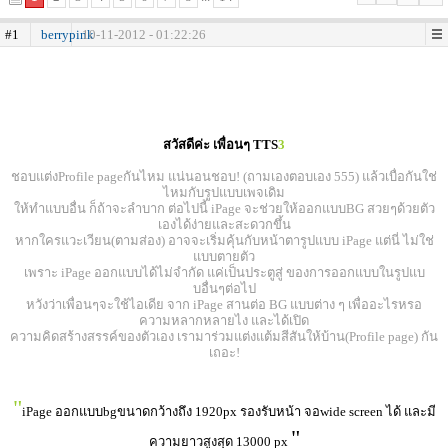
#1
berrypink
10-11-2012 - 01:22:26
สวัสดีค่ะ เพื่อนๆ TTS
3
ชอบแต่งProfile pageกันไหม แน่นอนชอบ! (ถามเองตอบเอง 555) แล้วเบื่อกันใช่
ไหมกับรูปแบบเพจเดิม
ให้ทำแบบอื่น ก็ถ้าจะลำบาก ต่อไปนี้ iPage จะช่วยให้ออกแบบBG สวยๆด้วยตัว
เองได้ง่ายและสะดวกขึ้น
หากใครแวะเวียน(ตามส่อง) อาจจะเริ่มคุ้นกับหน้าตารูปแบบ iPage แต่นี่ ไม่ใช่
แบบตายตัว
เพราะ iPage ออกแบบได้ไม่จำกัด แค่เป็นประตูสู่ ของการออกแบบในรูปแบ
บอื่นๆต่อไป
หวังว่าเพื่อนๆจะใช้ไอเดีย จาก iPage สานต่อ BG แบบต่าง ๆ เพื่ออะไรหรอ
ความหลากหลายไง และได้เปิด
ความคิดสร้างสรรค์ของตัวเอง เรามาร่วมแต่งแต้มสีสันให้บ้าน(Profile page) กัน
เถอะ!
"
iPage ออกแบบbgขนาดกว้างถึง 1920px รองรับหน้า จอwide screen ได้ และมี
"
ความยาวสูงสุด 13000 px