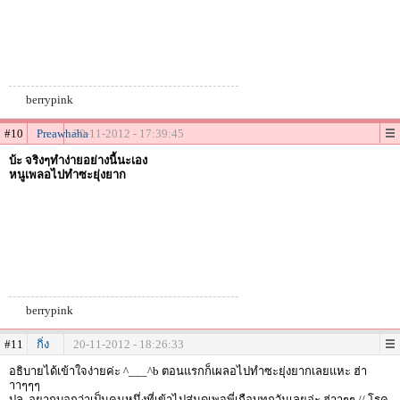
berrypink
#10
Preawhaha
20-11-2012 - 17:39:45
บ้ะ จริงๆทำง่ายอย่างนี้นะเอง
หนูเพลอไปทำซะยุ่งยาก
berrypink
#11
กิ่ง
20-11-2012 - 18:26:33
อธิบายได้เข้าใจง่ายค่ะ ^___^b ตอนแรกก็เผลอไปทำซะยุ่งยากเลยแหะ ฮ่า
าาๆๆๆ
ปล. อยากบอกว่าเป็นคนหนึ่งที่เข้าไปสุ่มดูเพจพี่เกือบทุกวันเลยอ่ะ ฮ่าาๆๆ // โรค