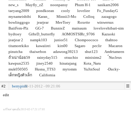
new_s
Mayfly_zZ
noonpansy
Phum H-1
sasikarn2006
taeyang2009
pondkoean
cooly
loveliee
Fo_FundayG
mynameisbibi
Karan_
Minnii3-Mo
Colloq
zazagogo
bowlinggogo
jearjear
MeeToey
Roxette
winwersus
BaiiFern-Plz
GG-7
BunnieZ
mainaum
lovelovehibari-sim
bydtoey
GifteD_butterfly
AOMOSTSIRr_9706
Kazuoki
jearjear 2
nampk103
junior51
Chompoococo
thahtoo
titamorekiko
kawaiirei
kirs00
Sagaro
peclir
Macaron
pinutcha
thaiwebon
adawong39213
shut123
Amfetameen
ถั่วเน่าน้อย59
rainyday515
otsuchio
minisims2
์Nucleus
kawpun2535
jiney2540
hinatajang
Kota_Naru
muk050505
Husna_TTS3
mytomm
YuJinSoul
-Ducky-
เด็กหญิงตัวเล็ก
California
#2
berrypink
20-11-2012 - 09:21:06
edit
แก้ไขล่าสุดเมื่อ 2013-02-17 21:17:01