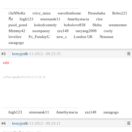
i3aNNoKz
viivz_mizu
wavefirsthome
Preawhaha
Bobo221
กิ่ง
high123
ninenarak11
Amethystacia
cloe
puod_pond
kokedcomedy
bobolove858
Shiba
senmeemee
Mimmy42
noonpansy
zzz149
taeyang2009
cooly
loveliee
Fo_FundayG
new_s
London UK
Nenasun
zazagogo
#3
berrypink
20-11-2012 - 09:23:35
edit
แก้ไขล่าสุดเมื่อ 2013-02-15 22:36:18
high123
ninenarak11
Amethystacia
zzz149
zazagogo
#4
berrypink
20-11-2012 - 09:24:11