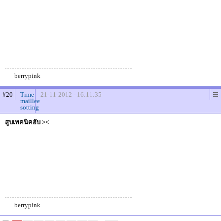
berrypink
#20
Time
21-11-2012 - 16:11:35
maillee
sotting
สูบเทคนิคฮับ ><
berrypink