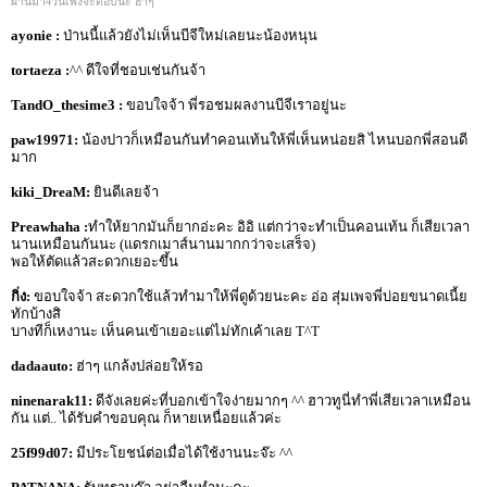
ผ่านมา4วันเพิ่งจะตอบนะ ฮ่าๆ
ayonie :
ป่านนี้แล้วยังไม่เห็นบีจีใหม่เลยนะน้องหนุน
tortaeza :
^^ ดีใจที่ชอบเช่นกันจ้า
TandO_thesime3 :
ขอบใจจ้า พี่รอชมผลงานบีจีเราอยู่นะ
paw19971:
น้องปาวก็เหมือนกันทำคอนเท้นให้พี่เห็นหน่อยสิ ไหนบอกพี่สอนดี
มาก
kiki_DreaM:
ยินดีเลยจ้า
Preawhaha :
ทำให้ยากมันก็ยากอ่ะคะ อิอิ แต่กว่าจะทำเป็นคอนเท้น ก็เสียเวลา
นานเหมือนกันนะ (แดรกเมาส์นานมากกว่าจะเสร็จ)
พอให้ตัดแล้วสะดวกเยอะขึ้น
กิ่ง:
ขอบใจจ้า สะดวกใช้แล้วทำมาให้พี่ดูด้วยนะคะ อ่อ สุ่มเพจพี่บ่อยขนาดเนี้ย
ทักบ้างสิ
บางทีก็เหงานะ เห็นคนเข้าเยอะแต่ไม่ทักเค้าเลย T^T
dadaauto:
ฮ่าๆ แกล้งปล่อยให้รอ
ninenarak11:
ดีจังเลยค่ะที่บอกเข้าใจง่ายมากๆ ^^ ฮาวทูนี่ทำพี่เสียเวลาเหมือน
กัน แต่.. ได้รับคำขอบคุณ ก็หายเหนื่อยแล้วค่ะ
25f99d07:
มีประโยชน์ต่อเมื่อได้ใช้งานนะจ๊ะ ^^