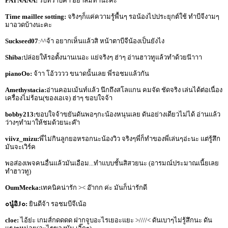
PATNANA:
รับทราบค๊า อย่าลืมทำนะคะ
Time maillee sotting:
จริงๆก็แค่ความรู้พื้นๆ รอน้องไปประยุกต์ใช้ ทำบีจีงามๆ
มาอวดบ้างนะคะ
Suckseed07
:^^จ้า อยากเห็นแล้วสิ หน้าตาบีจีน้องเป็นยังไง
Shiba:
ปล่อยให้รอตั้งนานเนอะ แย่จริงๆ ฮ่าๆ อ่านฮาวทูแล้วทำด้วยน๊าาา
pianoOo:
จ้าา โอ้วววว ขนาดนั้นเลย พี่รอชมแล้วกัน
Amethystacia:
อ่านคอมเม้นท์แล้ว นึกถึงสโลแกน คมจัด ชัดจริง เล่นได้ต่อเนื่อง
เครื่องไม่ร้อน(ของเอเจ) ฮ่าๆ ขอบใจจ้า
bobby213:
ขอบใจจ้าขยันดันพอๆกะน้องหนุนเลย ดันอย่างเดียวไม่ได้ อ่านแล้ว
ว่างๆทำมาให้ชมด้วยนะค๊า
viivz_mizu:
พี่ไม่กินลูกยอหรอกนะน้องวิว จริงๆพี่ก็ทำของพี่เล่นๆอ่ะนะ แต่รู้สึก
มันจะเวิร์ค
พอส่องเพจคนอื่นแล้วมันเอือม...ทำแบบชั้นสิสวยนะ (อารมณ์ประมาณเนี้ยเลย
ทำฮาวทู)
OumMeeka:
เทคนิคน่ารัก >< อ๊ากก ค่ะ มันก็น่ารักดี
๐นู๋อิJ๐:
ยินดีจ้า รอชมบีจีเน้อ
cloe:
ไอ้ย่ะ เกมส์กดดดด ฝากจูบอะไรเยอะแยะ >////< ดันเบาๆไม่รู้สึกนะ ดัน