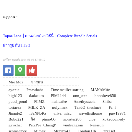
support :
Topaz Labs ┤ภาพสวยด้วย วิธีนี้├ Complete Bundle Serials
ฝากรูป กับ TTS 3
แก้ไขล่าสุดเมื่อ 2014-08-03 17:49:12
Mie Mqz
จารุมน
ayonie
Preawhaha
Time maillee sotting
MANAMiiz
high123
dadaauto
PIM1144
onn_onn
bobolove858
puod_pond
PllMZ
maiicafee
Amethystacia
Shiba
tortaeza
MILK_ZA
noiymark
TandO_thesime3
Fa_i
JimmieZ
i3aNNoKz
viivz_mizu
wavefirsthome
paw19971
Bobo221
กิ่ง
pianoOo
monster206
cloe
kokedcomedy
gawchat
PataPee_ChangP
yuukungzaa
Nenasun
senmeemee
Mimaki
Mimmy42
London UK
zzz149