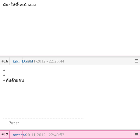
ดันๆให้ขึ้นหน้าสอง
#16
kiki_DreaM
20-11-2012 - 22:25:44
^
^
^ ดันด้วยคน
7uper_
#17
tortaeza
20-11-2012 - 22:40:52