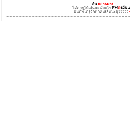
อัน
ยองงงงงง.
ไม่ค่อยได้เล่นนะ มีอะไร
PM
&
เม้นเ
ยินดีที่ได้รู้จักทุกคนเลิฟนะยูววววว