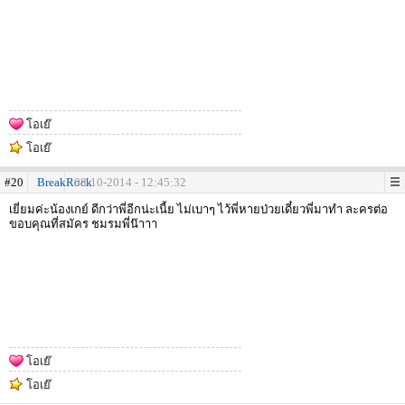
โอเย๊
โอเย๊
#20
BreakRock
08-10-2014 - 12:45:32
เยี่ยมค่ะน้องเกย์ ดีกว่าพี่อีกน่ะเนี้ย ไม่เบาๆ ไว้พี่หายป่วยเดี๋ยวพี่มาทำ ละครต่อ
ขอบคุณที่สมัคร ชมรมพี่น๊าาา
โอเย๊
โอเย๊