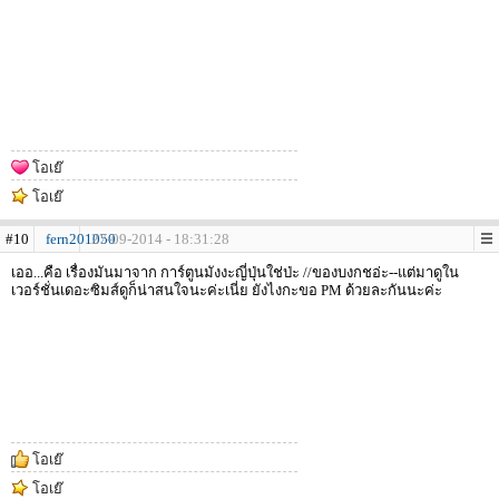
โอเย๊
โอเย๊
#10
fern201050
27-09-2014 - 18:31:28
เออ...คือ เรื่องมันมาจาก การ์ตูนมังงะญี่ปุ่นใช่ป่ะ //ของบงกชอ่ะ--แต่มาดูใน
เวอร์ชั่นเดอะซิมส์ดูก็น่าสนใจนะค่ะเนี่ย ยังไงกะขอ PM ด้วยละกันนะค่ะ
โอเย๊
โอเย๊