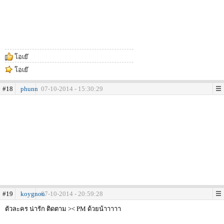
โอเย๊
โอเย๊
#18
phunn
07-10-2014 - 15:30:29
#19
koygnon
07-10-2014 - 20:59:28
ตัวละคร น่ารัก ติดตาม >< PM ด้วยน้าาาาา