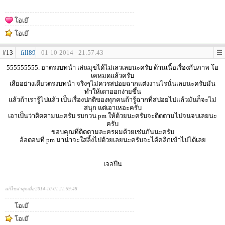
โอเย๊
โอเย๊
#13
fill89
01-10-2014 - 21:57:43
555555555. ฮาตรงบทนำ เล่นมุขได้ไม่เลวเลยนะครับ ด้านเนื้อเรื่องกับภาพ โอ
เคหมดแล้วครับ
เสียอย่างเดียวตรงบทนำ จริงๆไม่ควรสปอยฉากแต่งงานไรนั่นเลยนะครับมัน
ทำให้เดาออกง่ายขึ้น
แล้วถ้าเรารู้ไปแล้ว เป็นเรื่องปกติของทุกคนถ้ารู้ฉากที่สปอยไปแล้วมันก็จะไม่
สนุก แต่เอาเหอะครับ
เอาเป็นว่าติดตามนะครับ รบกวน pm ให้ด้วยนะครับจะติดตามไปจนจบเลยนะ
ครับ
ขอบคุณที่ติดตามละครผมด้วยเช่นกันนะครับ
อ้อตอนที่ pm มาน่าจะใส่ลิ้งไปด้วยเลยนะครับจะได้คลิกเข้าไปได้เลย
เจอปืน
แก้ไขล่าสุดเมื่อ 2014-10-01 21:59:48
โอเย๊
โอเย๊