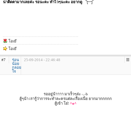
น่าติดตามากเลยค่ะ รอนะคะ ทำไวๆนะคะ อยากดู
โอเย๊
โอเย๊
#7
ร่อน
25-09-2014 - 22:46:48
น้อย
กลอย
ใจ
รออยู่น้าาาา มาเร็วๆล่ะ -..-b
สู้ๆน้า เรารู้ว่าการจะทำละครแต่ละเรื่องเนี่ย ยากมากกกกก
สู้เข้า โย่!
^o^