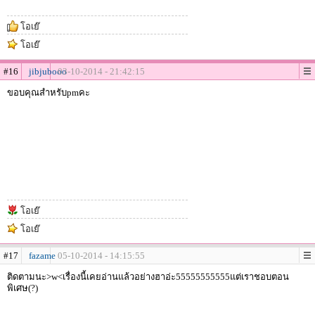
โอเย๊
โอเย๊
#16
jibjubooo
03-10-2014 - 21:42:15
ขอบคุณสำหรับpmคะ
โอเย๊
โอเย๊
#17
fazame
05-10-2014 - 14:15:55
ติดตามนะ>w<เรื่องนี้เคยอ่านแล้วอย่างฮาอ่ะ55555555555แต่เราชอบตอน
พิเศษ(?)