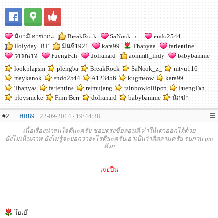
มิยามิ อาซากะ
BreakRock
SaNook_z_
endo2544
Holyday_BT
มินซี1921
kara99
Thanyaa
farlentine
วรรณรท
FuengFah
dolranard
aommii_indy
babybamme
lookplapsm
plengba
BreakRock
SaNook_z_
mtyu116
maykanok
endo2544
A123456
kugmeow
kara99
Thanyaa
farlentine
reimujang
rainbowlollipop
FuengFah
ploysmoke
Finn Berr
dolranard
babybamme
นักฆ่า
#2
fill89
22-09-2014 - 19:44:38
เนื้อเรื่องน่าสนใจดีนะครับ ชอบตรงชื่อตอนดี ทำให้เดาออกได้ด้วย
ยังไม่เห็นภาพ ยังไม่รู้จะบอกว่าอะไรดีนะครับเอาเป็นว่าติดตามครับ รบกวน pm
ด้วย
เจอปืน
โอเย๊