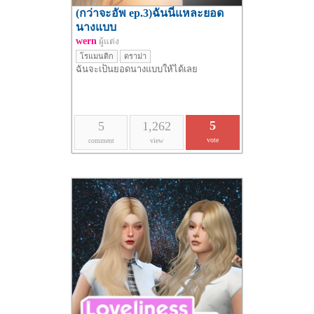
(กว่าจะอัพ ep.3)ฉันนี่แหละยอด
นางแบบ
wern
ผู้แต่ง
โรแมนติก
ดราม่า
ฉันจะเป็นยอดนางแบบให้ได้เลย
5
5
1,262
vote
comment
view