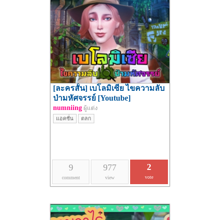
[ละครสั้น] เบโลมิเซีย ไขความลับ
ป่ามหัศจรรย์ [Youtube]
numniing
ผู้แต่ง
แอคชั่น
ตลก
2
9
977
vote
comment
view