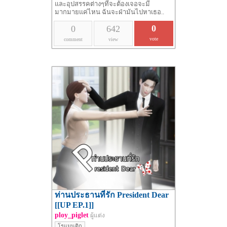
และอุปสรรคต่างๆที่จะต้องเจอจะมี
มากมายแค่ไหน ฉันจะฝ่ามันไปหาเธอ..
0
0
642
vote
comment
view
ท่านประธานที่รัก President Dear
[[UP EP.1]]
ploy_piglet
ผู้แต่ง
โรแมนติก