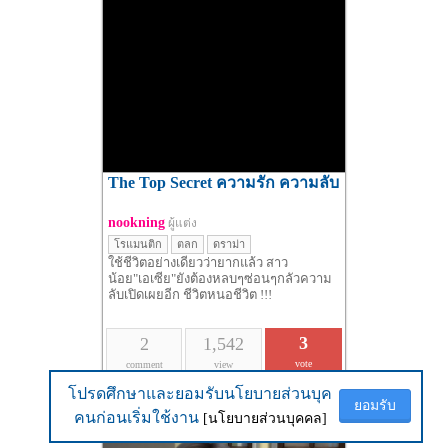
The Top Secret ความรัก ความลับ
nookning
ผู้แต่ง
โรแมนติก
ตลก
ดราม่า
ใช้ชีวิตอย่างเดียวว่ายากแล้ว สาว
น้อย"เอเซีย"ยังต้องหลบๆซ่อนๆกลัวความ
ลับเปิดเผยอีก ชีวิตหนอชีวิต !!!
3
2
1,542
vote
comment
view
โปรดศึกษาและยอมรับนโยบายส่วนบุค
โปรดศึกษาและยอมรับนโยบายส่วนบุค
ยอมรับ
ยอมรับ
คนก่อนเริ่มใช้งาน
คนก่อนเริ่มใช้งาน
[นโยบายส่วนบุคคล]
[นโยบายส่วนบุคคล]