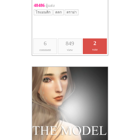
48486
ผู้แต่ง
โรแมนติก
ตลก
ดราม่า
2
6
849
vote
comment
view