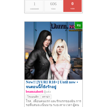
0
1
606
vote
comment
view
จบ
New!! [YURI R18+] Until now •
จนตอนนี้ก็ยังรักอยู่
#บทนำ+แนะนำตัวละคร
beamzahot6
ผู้แต่ง
โรแมนติก
ดราม่า
โรส.. เพื่อนคนแรก และรักแรกของฉัน การ
รอที่แสนจะเนิ่นนาน ระยะทาง เวลา ผู้คน