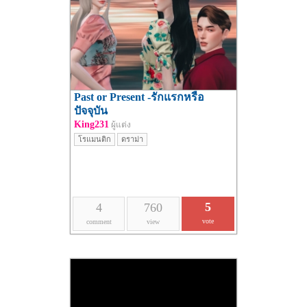
Past or Present -รักแรกหรือ
ปัจจุบัน
King231
ผู้แต่ง
โรแมนติก
ดราม่า
5
4
760
vote
comment
view