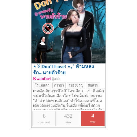
⋆ ⸰ֺ Don't Love! ⋆｡˚ ห้ามหลง
รัก...นายตัวร้าย
Kwanfoei
ผู้แต่ง
โรแมนติก
ดราม่า
สยองขวัญ
สืบสวน
เธอคือเด็กสาวที่ไม่มีใครเลือก... เขาคือเด็ก
หนุ่มที่ไม่เคยเลือกใคร โปรเจ็คปลายภาค
"คำสาปสะพานสีแดง" ทำให้สองคนที่โดด
เดี่ยวต้องร่วมมือกัน ในเมืองที่เต็มไปด้วย
ความลับ บางทีสิ่งที่อันตรายที่สุดอาจไม่ใช่
4
6
432
คำสาป...แต่คือหัวใจที่เผลอรักผิดคน
vote
comment
view