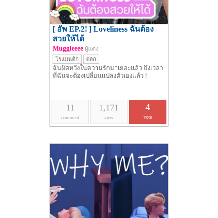
[ อัพ EP.2! ] Loveliness ฉันต้อง
สวยให้ได้
Muggleeee
ผู้แต่ง
โรแมนติก
ตลก
ฉันผิดหวังในความรักมาเยอะเเล้ว ถึงเวลา
ที่ฉันจะต้องเปลี่ยนเเปลงตัวเองเเล้ว !
4
11
1,171
vote
comment
view