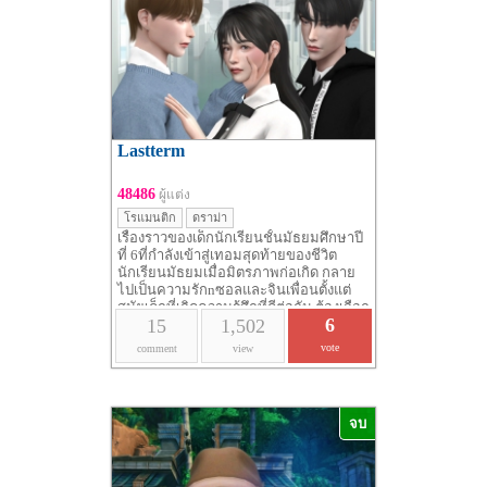
Lastterm
48486
ผู้แต่ง
โรแมนติก
ดราม่า
เรื่องราวของเด็กนักเรียนชั้นมัธยมศึกษาปี
ที่ 6ที่กำลังเข้าสู่เทอมสุดท้ายของชีวิต
นักเรียนมัธยมเมื่อมิตรภาพก่อเกิด กลาย
ไปเป็นความรักnซอลและจินเพื่อนตั้งแต่
สมัยเด็กที่เกิดความรู้สึกที่ดีต่อกัน ต้องเลือก
6
15
1,502
ระหว่างรักษามิตรภาพที่จะคงอยู่ตลอดไป
หรือเดินทางสู่คว
vote
comment
view
จบ