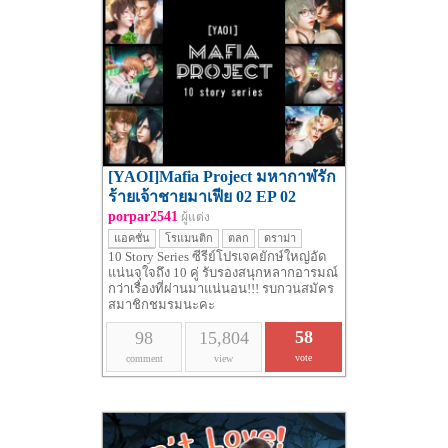
[YAOI]Mafia Project มหากาฬรัก
ร้ายเจ้าชายมาเฟีย 02 EP 02
[NEW!!]
porpar2541
ผู้แต่ง
แอคชั่น
โรแมนติก
ตลก
ดราม่า
10 Story Series ซีรีย์โปรเจคยักษ์ใหญ่อัด
สืบสวน
แน่นจุใจถึง 10 คู่ รับรองสนุกหลากอารมณ์
กว่าเรื่องที่ผ่านมาแน่นอน!!! รบกวนสมัคร
สมาชิกชมรมนะคะ
58
98
15,804
vote
comment
view