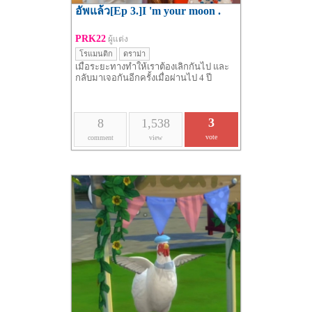
อัพแล้ว[Ep 3.]I 'm your moon .
PRK22
ผู้แต่ง
โรแมนติก
ดราม่า
เมื่อระยะทางทำให้เราต้องเลิกกันไป และ
กลับมาเจอกันอีกครั้งเมื่อผ่านไป 4 ปี
3
8
1,538
vote
comment
view