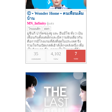
Ⓒ ▪ Wonder Home ▪ คนเพี้ยนเต็ม
บ้าน
MN_Infinity
ผู้แต่ง
โรแมนติก
ตลก
ยูชินกิ ปาร์คซองซู และ อึนมีโซ ทั้ง 3 เป็น
เพื่อนกันตั้งแต่เด็กและมีความฝันเดียวกัน
คือการมีโรงแรมที่ดังที่สุดในประเทศ จึง
ร่วมใจกันเปิดเกสต์เฮ้าส์เล็กๆหลังหนึ่ง เพื่อ
เป็นก้าวแรก ที่จะกลายเป็นโรงแรมที่ยิ่ง
7
35
4,102
ใหญ่......
vote
comment
view