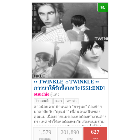
จบ
•• TWINKLE ☼TWINKLE ••
ภาวนาให้รักนี้สมหวัง [SS1:END]
otsuchio
ผู้แต่ง
โรแมนติก
ตลก
ดราม่า
สาวน้อยจากบ้านนอก "ฮารุนะ" ต้องย้าย
มาอาศัยกับ "คุณน้า" เพื่อนคนสนิทของ
คุณแม่ เนื่องจากแม่ของเธอต้องทำงานต่าง
ประเทศ ทำให้เธอต้องพบกับ สองหนุ่มร่วม
ชายคา ร่วมภาวนากับความรักครั้งนี้ไป
627
1,579
201,890
พร้อมกับฮารุนะได้ ณ บัดนี้!!
vote
comment
view