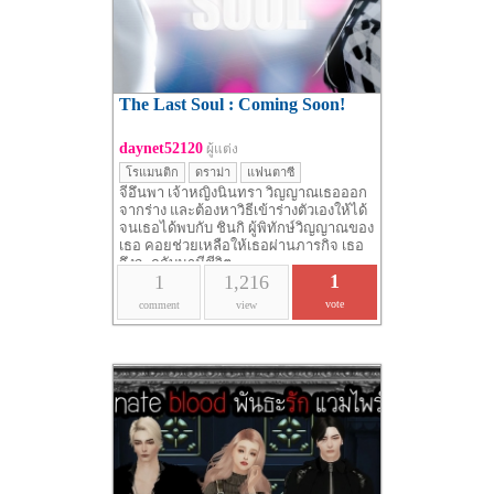
The Last Soul : Coming Soon!
daynet52120
ผู้แต่ง
โรแมนติก
ดราม่า
แฟนตาซี
จีอึนพา เจ้าหญิงนินทรา วิญญาณเธอออก
จากร่าง และต้องหาวิธีเข้าร่างตัวเองให้ได้
จนเธอได้พบกับ ชินกิ ผู้พิทักษ์วิญญาณของ
เธอ คอยช่วยเหลือให้เธอผ่านภารกิจ เธอ
จึงจะกลับมามีชีวิต...
1
1
1,216
vote
comment
view