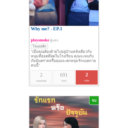
Why me? - EP.1
ploysmoke
ผู้แต่ง
โรแมนติก
"เมื่อคุณต้องย้ายไปอยู่บ้านหลังเดียวกับ
หนุ่มที่ฮอตที่สุดในโรงเรียน คุณจะพบกับ
ภัยอันตรายหรือคุณจะตกหลุมรักแบดกาย
คนนี้"
2
2
691
vote
comment
view
จบ