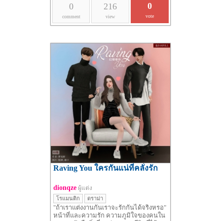
0
0
216
ครั้งนี้จะกลายเป็น... ? (ขอโทษสำหรับเรื่อง
ก่อนที่
vote
comment
view
Raving You ใครกันแน่ที่คลั่งรัก
dionqze
ผู้แต่ง
โรแมนติก
ดราม่า
"ถ้าเราแต่งงานกันเราจะรักกันได้จริงหรอ"
หน้าที่และความรัก ความภูมิใจของคนใน