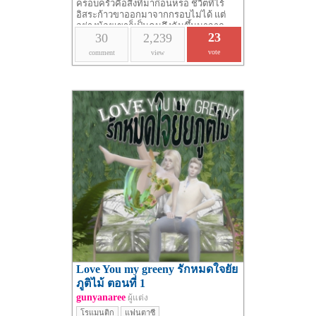
ครอบครัวคือสิ่งที่มาก่อนหรอ ชีวิตที่ไร้
อิสระก้าวขาออกมาจากกรอบไม่ได้ แต่
อย่างน้อยเขาก็เป็นคนดึงฉันขึ้นมาจาก
23
30
2,239
นรกตรงนั้น
vote
comment
view
Love You my greeny รักหมดใจยัย
ภูติไม้ ตอนที่ 1
gunyanaree
ผู้แต่ง
โรแมนติก
แฟนตาซี