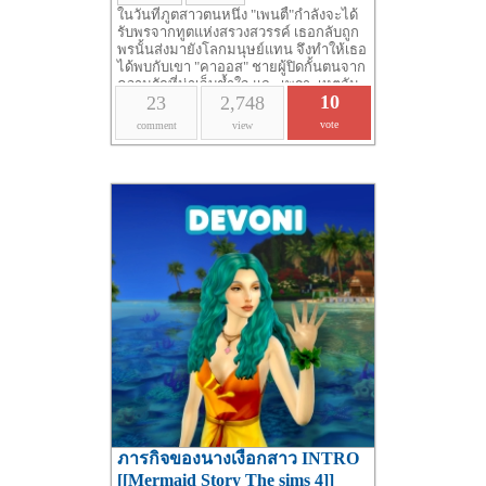
ในวันที่ภูตสาวตนหนึ่ง "เพนตี้"กำลังจะได้
รับพรจากทูตแห่งสรวงสวรรค์ เธอกลับถูก
พรนั้นส่งมายังโลกมนุษย์แทน จึงทำให้เธอ
ได้พบกับเขา "คาออส" ชายผู้ปิดกั้นตนจาก
ความรักที่น่าเจ็บช้ำใจ และ เพราะเหตุอัน
10
23
2,748
ใด ทำไมทูตสวรรค์ถึงส่งเธอมาในที่แห่งนี้
vote
comment
view
ภารกิจของนางเงือกสาว INTRO
[[Mermaid Story The sims 4]]