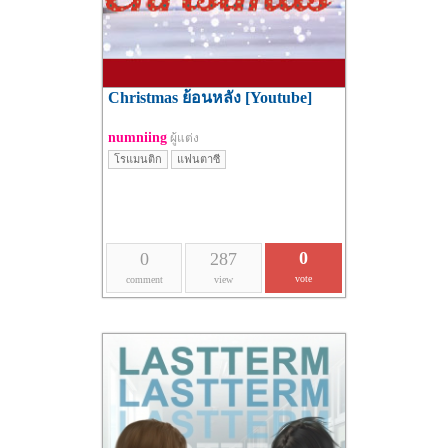
Christmas ย้อนหลัง [Youtube]
numniing
ผู้แต่ง
โรแมนติก
แฟนตาซี
0
0
287
vote
comment
view