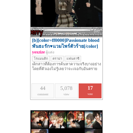
[b][color=ff0000]Passionate blood
พันธะรัก♥แวมไพร์ตัวร้าย[/color]
[/b]
yoxzize
ผู้แต่ง
โรแมนติก
ดราม่า
แฟนตาซี
เด็กสาวที่ต้องการค้นหาความจริงบางอย่าง
โดยที่ตัวเองไม่รู้เลยว่าจะเจอกับอันตราย
17
44
5,078
vote
comment
view