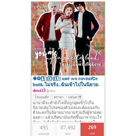
❀✿[̲̅Y̲̅][̲̅O̲̅][̲̅U̲̅] αяë ʍч ғαvöяiԵe
boök-ไม่จริง..ฉันเข้าไปในนิยาย-
✿❀【Now upตอน11!!】เรป488
dewi33
ผู้แต่ง
30/11/19
โรแมนติก
ดราม่า
แฟนตาซี
นานามิจะทำยังไงเมื่อถูกดูดเข้าไปใน
นิยายเล่มโปรดของตัวเองและต้องเจอกับ
ตัวละครในนิยายมากมายร่วมถึงผู้ชายสุด
ฮอต>< แล้วปริศนามันเกิดขึ้นมาจากอะไร
กันนะ?แล้วถ้าฉันตกหลุมรักตัวละครใน
269
495
87,492
หนังสือขึ้นมาละ ทั้งที่เค้าเป็นเพียงคนที่ถูก
แต่งขึ้นมา?
vote
comment
view