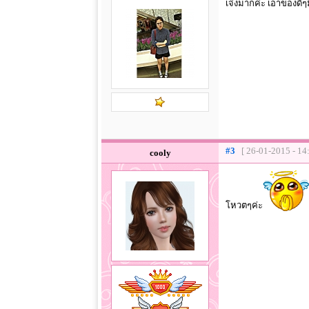
เจ๋งมากค่ะ เอาของดี
#3
[ 26-01-2015 - 14
cooly
โหวตๆค่ะ