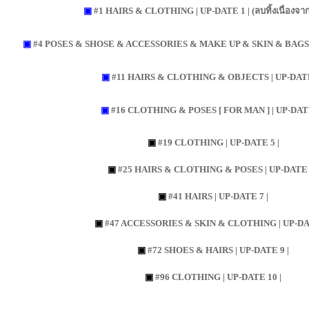
▣
#1 HAIRS & CLOTHING | UP-DATE 1 | (ลบทิ้งเนื่องจาก
▣
#4 POSES & SHOSE & ACCESSORIES & MAKE UP & SKIN & BAGS &
▣
#11 HAIRS & CLOTHING & OBJECTS | UP-DATE
▣
#16 CLOTHING & POSES [ FOR MAN ] | UP-DATE
▣
#19 CLOTHING | UP-DATE 5 |
▣
#25 HAIRS & CLOTHING & POSES | UP-DATE 6
▣
#41 HAIRS | UP-DATE 7 |
▣
#47 ACCESSORIES & SKIN & CLOTHING | UP-DAT
▣
#72 SHOES & HAIRS | UP-DATE 9 |
▣
#96 CLOTHING | UP-DATE 10 |