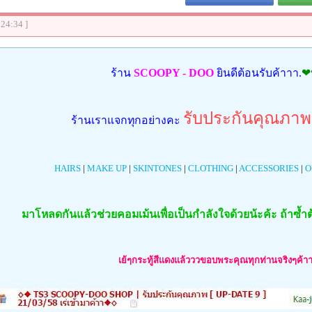
:24:34 ]
ร้าน
SCOOPY - DOO
ยินดีต้อนรับค้าาา.
❤
รับประกันคุณภาพ
ร้านเราแจกทุกอย่างคะ
HAIRS
|
MAKE UP
|
SKINTONES
|
CLOTHING
|
ACCESSORIES
|
O
มาโหลดกันแล้วช่วยคอมเม้นเพื่อเป็นกำลังใจด้วยน้ะค้ะ ถ้าซ้ำ
เย้ๆกระทู้สีแดงแล้วววขอบพระคุณทุกท่านจริงๆค้า