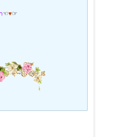
าา
☜
♥
☞