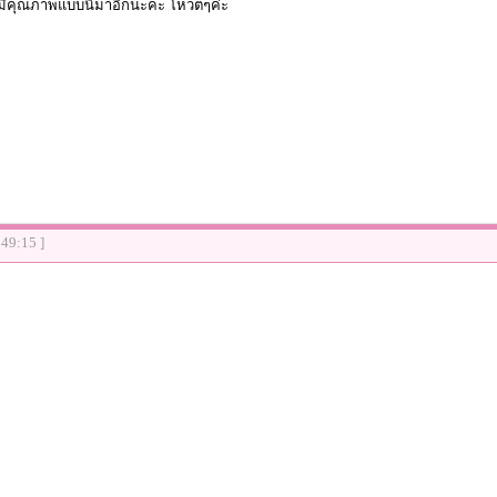
ๆมีคุณภาพแบบนี้มาอีกนะคะ โหวตๆค่ะ
:49:15 ]