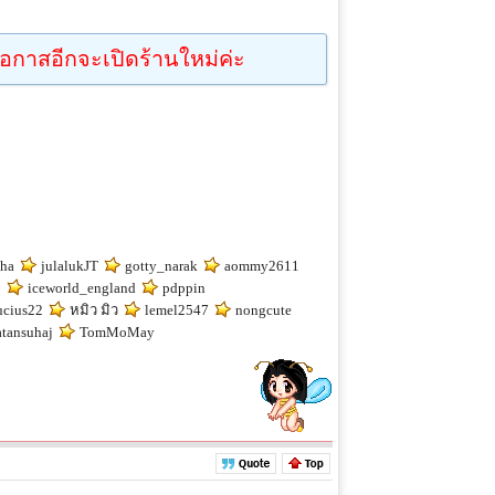
อกาสอีกจะเปิดร้านใหม่ค่ะ
tha
julalukJT
gotty_narak
aommy2611
3
iceworld_england
pdppin
ucius22
หมิว มิว
lemel2547
nongcute
atansuhaj
TomMoMay