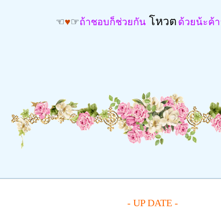
โหวต
☜
♥
☞
ถ้าชอบก็ช่วยกัน
ด้วยน้ะค้
- UP DATE -