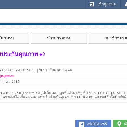
เข้าสู่ระบบ
้ในชมรม
ข่าวสารชมรม
สมาชิกชมรม
บประกันคุณภาพ ♦◊
S3 SCOOPY-DOO SHOP | รับประกันคุณภาพ ♦◊
ju-junior
กราคม 2015
ุณหาของเสริม The sim 3 อยู่ล่ะก็คุณมาถูกที่แล้วค่ะ!!!! ที่ TS3 SCOOPY-DOO SHOP 
าพของเสริมเยี่ยมแน่นอนค่ะ รับประกันคุณภาพจ้าา ไม่มาสูบแล้วจะเสียใจทีหลังน้
เฟสบุ๊คแชร์
ต