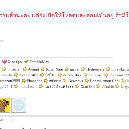
วรแล้วนะคะ แต่ยังเปิดให้โหลดและคอมเม้นอยู่ ถ้ามีโ
7:40
Xiao Qin
TomMoMay
i
_ma-rie_
Ayamii
Kota_Naru
maver
Hydrenyere
ninewkani
natochi
minnie1405
มิรุโมะ
dozen_thek
nattawee
lovesims12
amazon2555
Phanadda
mikuwa
Newnoys
HoneyLemon Choi
l
par2541
miraclesdm
แพรวว อ้ะแหล้ะะะ
Xiao Qin
เราเองง
feriy
:49:52 ]