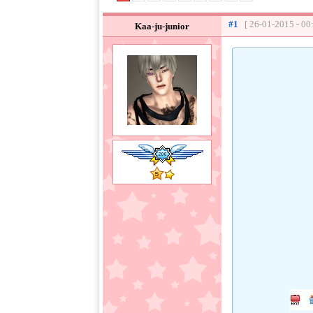
#1
[ 26-01-2015 - 00
Kaa-ju-junior