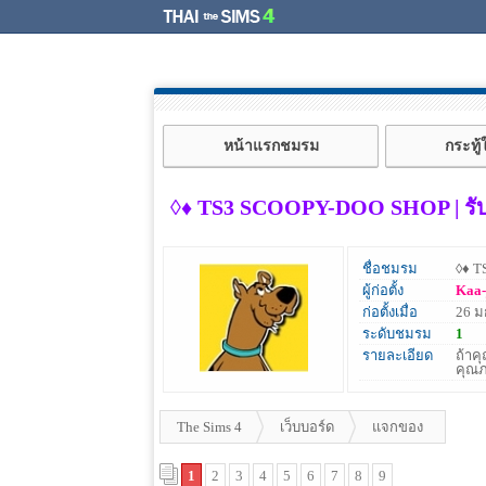
หน้าแรกชมรม
กระทู
◊♦ TS3 SCOOPY-DOO SHOP | รั
ชื่อชมรม
◊♦ T
ผู้ก่อตั้ง
Kaa-
ก่อตั้งเมื่อ
26 ม
ระดับชมรม
1
รายละเอียด
ถ้าค
คุณภ
The Sims 4
เว็บบอร์ด
แจกของ
1
2
3
4
5
6
7
8
9