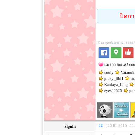
ปิดถา
แก้ไขล่าสุดเมื่อ 2015-12-18 08:5
แพรวว อ้ะแหล้ะะะ
cooly
Vatanuk
pieky_jibi1
ma
Kanlaya_Ling
eyes42525
por
#2
[ 26-01-2015 - 11
SignIn