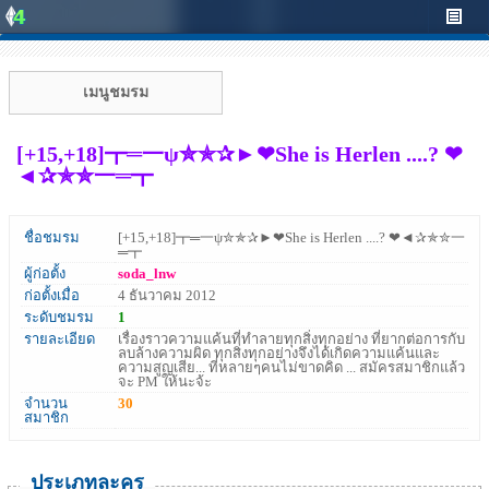
เมนูชมรม
[+15,+18]┳═一ψ✮✯✰►❤She is Herlen ....? ❤
◄✰✯✮一═┳
ชื่อชมรม
[+15,+18]┳═一ψ✮✯✰►❤She is Herlen ....? ❤◄✰✯✮一
═┳
ผู้ก่อตั้ง
soda_lnw
ก่อตั้งเมื่อ
4 ธันวาคม 2012
ระดับชมรม
1
รายละเอียด
เรื่องราวความแค้นที่ทำลายทุกสิ่งทุกอย่าง ที่ยากต่อการกับ
ลบล้างความผิด ทุกสิ่งทุกอย่างจึงได้เกิดความแค้นและ
ความสูญเสีย... ที่หลายๆคนไม่ขาดคิด ... สมัครสมาชิกแล้ว
จะ PM ให้นะจ้ะ
จำนวน
30
สมาชิก
ประเภทละคร