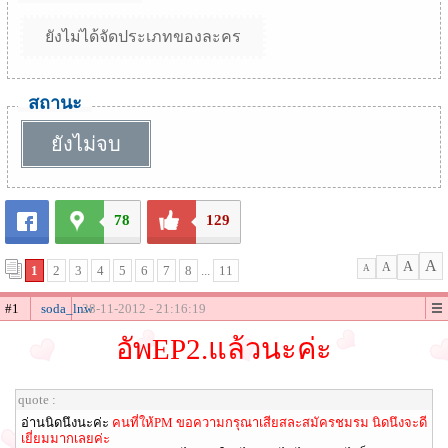
ยังไม่ได้จัดประเภทของละคร
สถานะ
ยังไม่จบ
78
129
A
A
A
1
2
3
4
5
6
7
8
...
11
A
#1
soda_lnw
28-11-2012 - 21:16:19
อัพEP2.แล้วนะค่ะ
quote :
อ่านนิดนึงนะค่ะ
คนที่ให้PM ขอความกรุณาเสียสละสมัครชมรม นิดนึงจะดี
เยี่ยมมากเลยค่ะ