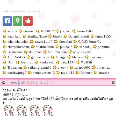
แก้ไขล่าสุดเมื่อ 2013-07-24 12:53:04
ayonie
Praemai
Vickiii12
j_a_m_
banna1500
kam_kam
SindingNemo
Firstly
DuranSmirnoff
funny1155
mhaimhaimhai
zaszas11119
chocolaii
GifteD_butterfly
cherryblossomz
nukhim8998
puiiza15
isanook_
popnimi
Barambam
skullman
SinLeviathan
onlyjustyou
Jojo ZaNGG
gudjeenuch2
Anergy
Maracas
chananya
Dol_
Iceonly1
wankawaii
pang1234
หนูมาลี
Tsunamon
saikung_zang99
c_oo_k
salapao001
pikachuz
xxxlnwjung2
numlovesims_3
rave1112
Bomnee
kirarian
#2
ayonie
28-11-2012 - 21:17:40
รอดูนะคะพี่โซดา
พ่อหล่อมากๆ .......
หนุนหวังเป็นอย่างสูงว่าคนที่ปิดไม่ให้เห็นเปิดมาจะหน้าตาเหือนอดัมในดิสหนุน
♥