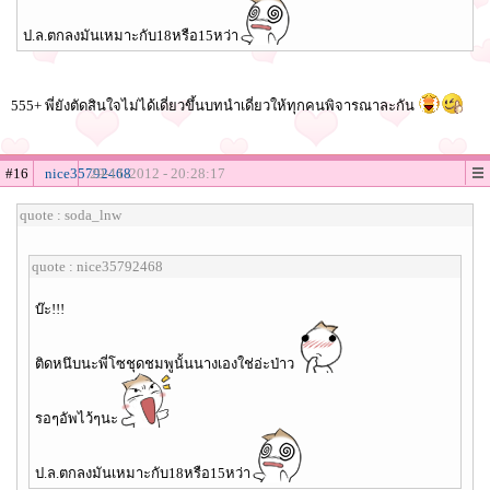
ป.ล.ตกลงมันเหมาะกับ18หรือ15หว่า
555+ พี่ยังตัดสินใจไม่ได้เดี่ยวขึ้นบทนำเดี่ยวให้ทุกคนพิจารณาละกัน
#16
nice35792468
29-11-2012 - 20:28:17
quote : soda_lnw
quote : nice35792468
บ๊ะ!!!
ติดหนึบนะพี่โซชุดชมพูนั้นนางเองใช่อ่ะป่าว
รอๆอัพไว้ๆนะ
ป.ล.ตกลงมันเหมาะกับ18หรือ15หว่า