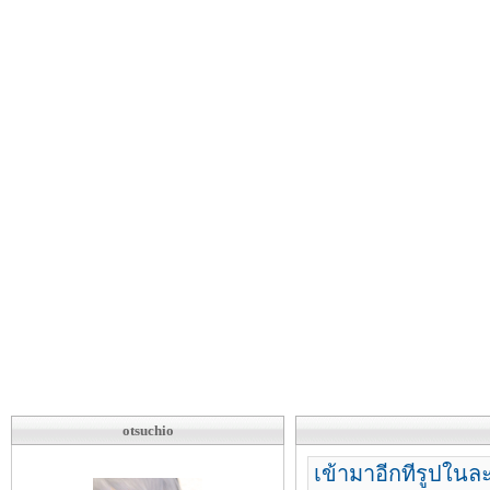
otsuchio
เข้ามาอีกทีรูปในล