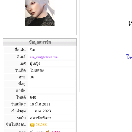
เ
ข้อมูลสมาชิก
ชื่อเล่น
นิ่ม
ใค
อีเมล์
nim_imai@hotmail.com
เพศ
ผู้หญิง
วันเกิด
ไม่แสดง
อายุ
36
ที่อยู่
อาชีพ
โพสต์
640
วันสมัคร
19 มี.ค 2011
เข้าล่าสุด
11 ส.ค. 2023
ระดับ
สมาชิกพิเศษ
ซิมโมลิออน
53,533