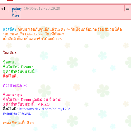
#1
palmy
16-10-2012 - 20:29:29
มา
นิตา
สวัสดีค่ะ
กลับมาเจอกับจุนอีกแล้วนะคะ ^^ วันนี้จุนกลับมาพร้อมชมรมนี้คือ
"ชมรมคนรัก Dek-D.com" ใครที่สัมคร
เด็กดีแล้วก็มาเป็นสมาชิกได้นะค้า ><
ใบสมัคร
ชื่อเล่น :
ชื่อใน Dek-D.com :
3 คำสำหรับชมรมนี้ :
ลิ้งค์ไอดี :
ตัวอย่างเน้อ ><
ชื่อเล่น : จุน
ชื่อใน Dek-D.com : ≧0≦ จุน จี้ ≧0≦
3 คำสำหรับชมรมนี้ื : V R ZO
ลิ้งค์ไอดี :
http://my.dek-d.com/palmy123/
เพลงประจำชมรม
เพลง รักนะเด็กดี ><