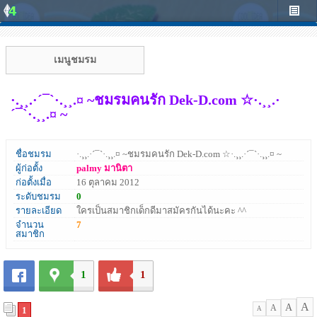
เมนูชมรม
·.¸¸.·´¯`·.¸¸.¤ ~ชมรมคนรัก Dek-D.com ☆·.¸¸.·
´¯`·.¸¸.¤ ~
ชื่อชมรม
·.¸¸.·´¯`·.¸¸.¤ ~ชมรมคนรัก Dek-D.com ☆·.¸¸.·´¯`·.¸¸.¤ ~
ผู้ก่อตั้ง
palmy มานิตา
ก่อตั้งเมื่อ
16 ตุลาคม 2012
ระดับชมรม
0
รายละเอียด
ใครเป็นสมาชิกเด็กดีมาสมัครกันได้นะคะ ^^
จำนวน
7
สมาชิก
1
1
A
A
A
1
A