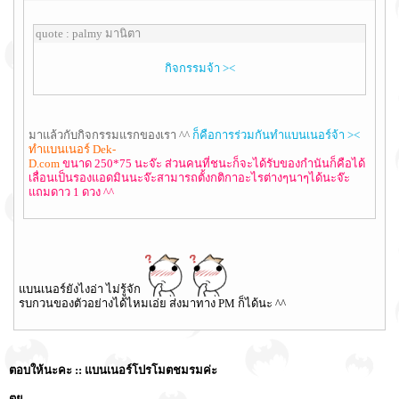
quote : palmy มานิตา
กิจกรรมจ้า ><
มาแล้วกับกิจกรรมแรกของเรา ^^
ก็คือการร่วมกันทำแบนเนอร์จ้า ><
ทำแบนเนอร์ Dek-
D.com
ขนาด 250*75 นะจ๊ะ ส่วนคนที่ชนะก็จะได้รับของกำนันก็คือได้
เลื่อนเป็นรองแอดมินนะจ๊ะสามารถตั้งกติกาอะไรต่างๆนาๆได้นะจ๊ะ
แถมดาว 1 ดวง ^^
แบนเนอร์ยังไงอ่า ไม่รู้จัก
รบกวนของตัวอย่างได้ไหมเอ่ย ส่งมาทาง PM ก็ได้นะ ^^
ตอบให้นะคะ :: แบนเนอร์โปรโมตชมรมค่ะ
ตย.