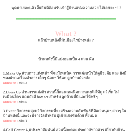
พูดมาเยอะแล้ว งั้นยินดีต้อนรับเข้าสู้บ้านแห่งความสวย ได้เลยจ่ะ ~!!!
▂▂▂▂▂▂▂▂▂▂▂▂▂▂▂▂▂▂▂▂▂▂▂▂▂▂▂▂▂▂▂▂▂▂
What ?
แล้วบ้านหลังนี้มันมีอะไรบ้างหล่ะ ?
บ้านหลังนี้มีแบ่งออกเป็น 4 ส่วน คือ
1.Make Up ส่วนการแต่งหน้า ที่จะมีเทคนิค การแต่งหน้าให้ดูมีระดับ และ ยังมี
ของฝากเครื่องสำอาง เล็กๆ น้อยๆ ให้แก่ ลูกบ้านด้วยจ้ะ
แผนกจาก :
Miss J
2.Dress Up ส่วนการแต่งตัว ส่วนนี้ก็สอนเทคนิคการแต่งตัวให้ดู เก๋ เริ่ด ไม่
เหมือนใคร แถมยังมี box set สำหรับ ลูกบ้านที่ดี แจกให้ฟรีๆ
แผนกจาก :
Miss S
3.Event กิจกรรมสุดเก๋ กิจกรรมที่จะสร้างความสัมพันธ์ที่ดีแก่ หนุ่มๆ สาวๆ ใน
บ้านหลังนี้ และจะมีรางวัลสำหรับ ผู้เข้าแข่งขันด้วย ทั้งหมด
แผนกจาก :
Miss T
4.Call Center มุมประชาสัมพันธ์ ส่วนนี้จะคอยประกาศข่าวสาร เกี่ยวกับบ้าน