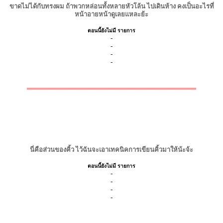
ขาดไม่ได้กับทรงผม ถ้าพวกหล่อนทั้งหลายหัวโล้น ไปเดินห้าง คงเป็นอะไรที่
หน้าอายหน้าดูเลยแหละย้ะ
ตอนนี้ยังไม่มี รายการ
-
-
-
-
▂▂▂▂▂▂▂▂▂▂▂▂▂▂▂▂▂▂▂▂▂▂▂▂▂▂▂▂▂▂▂▂▂▂
นี่คือส่วนของคิ้ว ไว้ฉันจะเอาเทคนิคการเขียนคิ้วมาให้น้ะจ้ะ
ตอนนี้ยังไม่มี รายการ
-
-
-
-
▂▂▂▂▂▂▂▂▂▂▂▂▂▂▂▂▂▂▂▂▂▂▂▂▂▂▂▂▂▂▂▂▂▂