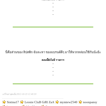
-
-
-
-
▂▂▂▂▂▂▂▂▂▂▂▂▂▂▂▂▂▂▂▂▂▂▂▂▂▂▂▂▂▂▂▂▂▂
นี่คือส่วนของ ลิปสติก ฉันจะหา ของแบรนด์ดีๆ มาให้พวกหล่อนใช้กันน้ะย้ะ
ตอนนี้ยังไม่มี รายการ
-
-
-
-
▂▂▂▂▂▂▂▂▂▂▂▂▂▂▂▂▂▂▂▂▂▂▂▂▂▂▂▂▂▂▂▂▂▂
แก้ไขล่าสุดเมื่อ 2012-10-23 12:40:33
Sistina17
Leonie CluB GiRl ZaA
mymiew2540
noonpansy