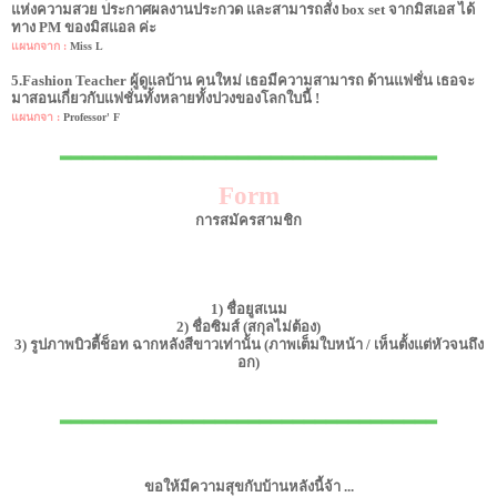
แห่งความสวย ประกาศผลงานประกวด และสามารถสั่ง box set จากมิสเอส ได้
ทาง PM ของมิสแอล ค่ะ
แผนกจาก :
Miss L
5.Fashion Teacher ผู้ดูแลบ้าน คนใหม่ เธอมีความสามารถ ด้านแฟชั่น เธอจะ
มาสอนเกี่ยวกับแฟชั่นทั้งหลายทั้งปวงของโลกใบนี้ !
แผนกจา :
Professor' F
▂▂▂▂▂▂▂▂▂▂▂▂▂▂▂▂▂▂▂▂▂▂▂▂▂▂▂▂▂▂▂▂▂▂
Form
การสมัครสามชิก
1) ชื่อยูสเนม
2) ชื่อซิมส์ (สกุลไม่ต้อง)
3) รูปภาพบิวตี้ช็อท ฉากหลังสีขาวเท่านั้น (ภาพเต็มใบหน้า / เห็นตั้งแต่หัวจนถึง
อก)
▂▂▂▂▂▂▂▂▂▂▂▂▂▂▂▂▂▂▂▂▂▂▂▂▂▂▂▂▂▂▂▂▂▂
ขอให้มีความสุขกับบ้านหลังนี้จ้า ...