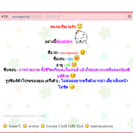
#18
noonpansy
09-10-2012 - 20:41:57
ชมรมเริ่ดเว่อร์ๆ
อย่างนี้
ต้องสมัคร
ชื่อ ID :
noonpansy
ชื่อเล่น :
นุ่น
อายุ :
15
ชื่นชอบ :
การถ่ายภาพ ทั้งชีวิตจริงและในเกมส์ แล้วก็ชอบพวกแฟชั่นของน้องซิ
มส์ด้วย
รูปซิมส์ตัวโปรดของคุณ (ครึ่งตัว) :
ไม่ค่อยอยากครึ่งตัวมากอ่า เดี๋ยวเห็นหน้า
ไม่ชัด
แก้ไขล่าสุดเมื่อ 2012-10-09 21:24:09
Jessie C
scottie
Leonie CluB GiRl ZaA
marisacartoon