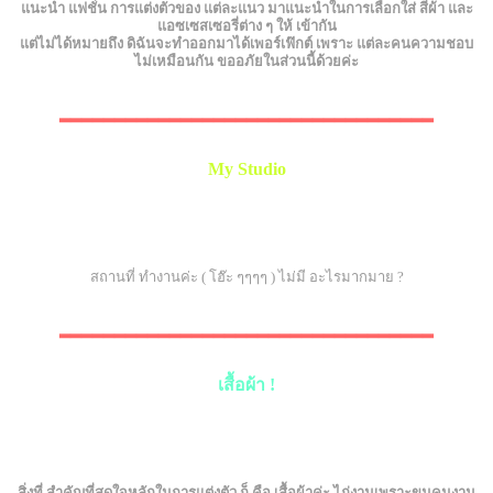
แนะนำ แฟชั่น การแต่งตัวของ แต่ละแนว มาแนะนำในการเลือกใส่ สีผ้า และ
แอซเซสเซอรี่ต่าง ๆ ให้ เข้ากัน
แต่ไม่ได้หมายถึง ดิฉันจะทำออกมาได้เพอร์เฟ๊กต์ เพราะ แต่ละคนความชอบ
ไม่เหมือนกัน ขออภัยในส่วนนี้ด้วยค่ะ
▂▂▂▂▂▂▂▂▂▂▂▂▂▂▂▂▂▂▂▂▂▂▂▂▂▂▂▂▂▂▂▂▂▂
My Studio
สถานที่ ทำงานค่ะ ( โฮ๊ะ ๆๆๆๆ ) ไม่มี อะไรมากมาย ?
▂▂▂▂▂▂▂▂▂▂▂▂▂▂▂▂▂▂▂▂▂▂▂▂▂▂▂▂▂▂▂▂▂▂
เสื้อผ้า !
สิ่งที่ สำคัญที่สุดใจหลักในการแต่งตัว ก็ คือ เสื้อผ้าค่ะ ไก่งามเพราะขนคนงาม