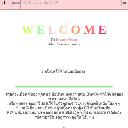
#1
Jessie
09-10-2012 - 12:31:07
C
W
E
L
C
O
M
E
To
Beauty Home
นี่คือ...บ้านแห่งความสวย
กดโหวตให้ซักหน่อยน้ะฮร้ะ
▂▂▂▂▂▂▂▂▂▂▂▂▂▂▂▂▂▂▂▂▂▂▂▂▂▂▂▂▂▂▂▂▂▂
สวัสดีจ่ะเพื่อน พี่น้อง ทุกคน นี่คือบ้านแห่งความสวย บ้านที่จะทำให้ซิมส์ของ
พวกเธอสวย มีสไตล์
หรือพวกเธอ จะเอาไปปรับใช้ในชีวิตประจำวันของตัวเองก็ได้น้ะ โฮ๊ะ ๆ ๆ
บ้านหลังนี้ออกแนวไปทาง ผู้หญิ๊งงงง ผู้หญิง ยังไงก็ขอโทษทีจ่ะ
ที่สร้างชมรมออกมาเฉพาะกลุ่มคน แต่ยังไงผู้ชายก็สามารถสมัครได้น้ะจ้ะ
สมัครเอาไว้แอบดูสาวๆ คุยกัน โฮ๊ะ ๆ ๆ
...