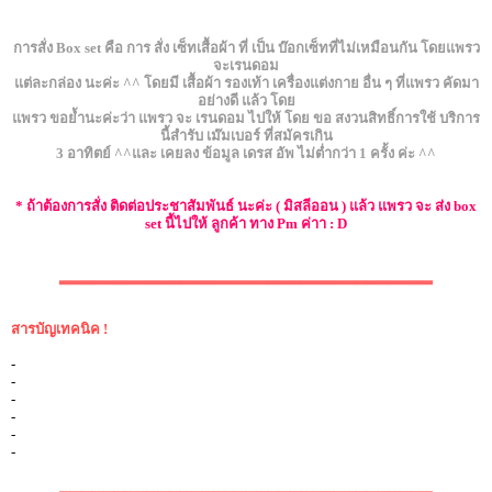
การสั่ง Box set คือ การ สั่ง เซ็ทเสื้อผ้า ที่ เป็น บ๊อกเซ็ทที่ไม่เหมือนกัน โดยแพรว
จะเรนดอม
แต่ละกล่อง นะค่ะ ^^ โดยมี เสื้อผ้า รองเท้า เครื่องแต่งกาย อื่น ๆ ที่แพรว คัดมา
อย่างดี แล้ว โดย
แพรว ขอย้ำนะค่ะว่า แพรว จะ เรนดอม ไปให้ โดย ขอ สงวนสิทธิ์การใช้ บริการ
นี้สำรับ เม๊มเบอร์ ที่สมัครเกิน
3 อาทิตย์ ^^และ เคยลง ข้อมูล เดรส อัพ ไม่ต่ำกว่า 1 ครั้ง ค่ะ ^^
* ถ้าต้องการสั่ง ติดต่อประชาสัมพันธ์ นะค่ะ ( มิสลีออน ) แล้ว แพรว จะ ส่ง box
set นี้ไปให้ ลูกค้า ทาง Pm ค่าา : D
▂▂▂▂▂▂▂▂▂▂▂▂▂▂▂▂▂▂▂▂▂▂▂▂▂▂▂▂▂▂▂▂▂▂
สารบัญเทคนิค !
-
-
-
-
-
-
▂▂▂▂▂▂▂▂▂▂▂▂▂▂▂▂▂▂▂▂▂▂▂▂▂▂▂▂▂▂▂▂▂▂