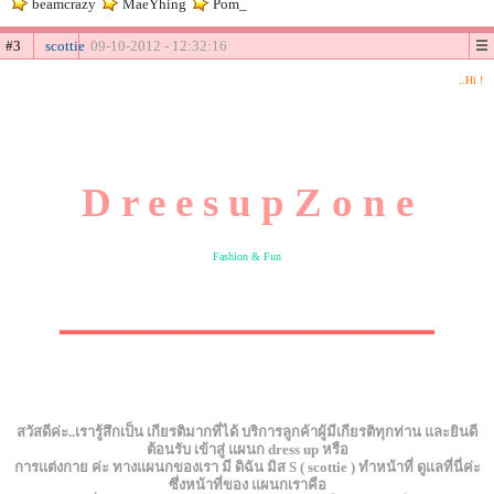
beamcrazy
MaeYhing
Pom_
#3
scottie
09-10-2012 - 12:32:16
..Hi !
D r e e s u p Z o n e
Fashion & Fun
▂▂▂▂▂▂▂▂▂▂▂▂▂▂▂▂▂▂▂▂▂▂▂▂▂▂▂▂▂▂▂▂▂▂
สวัสดีค่ะ..เรารู้สึกเป็น เกียรติมากที่ได้ บริการลูกค้าผู้มีเกียรติทุกท่าน และยินดี
ต้อนรับ เข้าสู่ แผนก dress up หรือ
การแต่งกาย ค่ะ ทางแผนกของเรา มี ดิฉัน มิส S ( scottie ) ทำหน้าที่ ดูแลที่นี่ค่ะ
ซึ่งหน้าที่ของ แผนกเราคือ