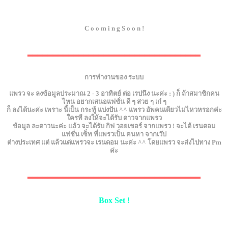
C o o m i n g S o o n !
▂▂▂▂▂▂▂▂▂▂▂▂▂▂▂▂▂▂▂▂▂▂▂▂▂▂▂▂▂▂▂▂▂▂
การทำงานของ ระบบ
แพรว จะ ลงข้อมูลประมาณ 2 - 3 อาทิตย์ ต่อ เรปนึง นะค่ะ : ) ก็ ถ้าสมาชิกคน
ไหน อยากเสนอแฟชั่น ดี ๆ สวย ๆ เก๋ ๆ
ก็ ลงได้นะค่ะ เพราะ นี้เป็น กระทู้ แบ่งปัน ^^ แพรว อัพคนเดียวไม่ไหวหรอกค่ะ
ใครที ลงให้จะได้รับ ดาวจากแพรว
ข้อมูล ละดาวนะค่ะ แล้ว จะได้รับ กิฟ วอยเชอร์ จากแพรว ! จะได้ เรนดอม
แฟชั่น เซ็ท ที่แพรวเป็น คนหา จากเว๊ป
ต่างประเทศ แต่ แล้วแต่แพรวจะ เรนดอม นะค่ะ ^^ โดยแพรว จะส่งไปทาง Pm
ค่ะ
▂▂▂▂▂▂▂▂▂▂▂▂▂▂▂▂▂▂▂▂▂▂▂▂▂▂▂▂▂▂▂▂▂▂
Box Set !