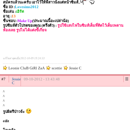
สมัครแล้วนะครับ เอาไว้ให้พี่สาวนั่งแต่หน้าซิมส์..
ชื่อ ID :
Lovesims2012
ชื่อเล่น :
เอิร์ท
อายุ :
13
ชื่นชอบ :
Make Up
(ประมาณนี้อะเปล่าน้อ)
รูปซิมส์ตัวโปรดของคุณ (ครึ่งตัว) :
รูปใช้แสงไฟในซิมส์เต็มที่ติดไว้เต็มเพดาน
ห้องเลย รูปไม่ได้แต่งขี้เกียจ
แก้ไขล่าสุดเมื่อ 2012-10-09 19:24:53
Leonie CluB GiRl ZaA
scottie
Jessie C
#7
Jessie
09-10-2012 - 13:43:48
C
^
^
^
^
รูปผิดรึป่าวจ้ะ
edit