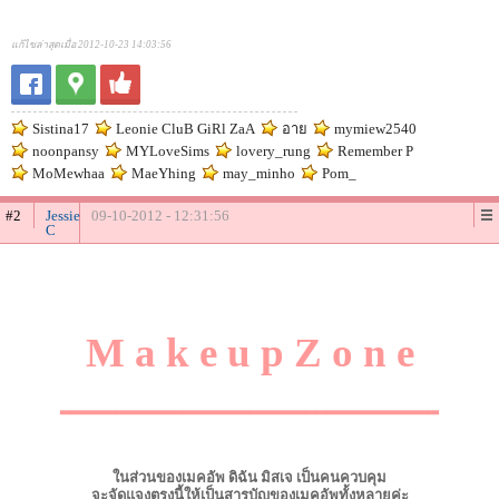
แก้ไขล่าสุดเมื่อ 2012-10-23 14:03:56
Sistina17
Leonie CluB GiRl ZaA
อาย
mymiew2540
noonpansy
MYLoveSims
lovery_rung
Remember P
MoMewhaa
MaeYhing
may_minho
Pom_
#2
Jessie
09-10-2012 - 12:31:56
C
M a k e u p Z o n e
▂▂▂▂▂▂▂▂▂▂▂▂▂▂▂▂▂▂▂▂▂▂▂▂▂▂▂▂▂▂▂▂▂▂
ในส่วนของเมคอัพ ดิฉัน มิสเจ เป็นคนควบคุม
จะจัดแจงตรงนี้ให้เป็นสารบัญของเมคอัพทั้งหลายค่ะ