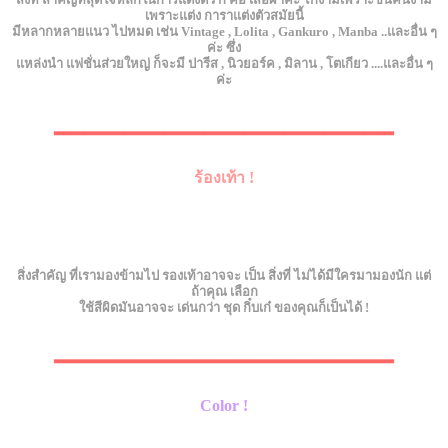
เพราะแต่ง การาแต่งตัวสมัยนี้
มีหลากหลายแนว ไปหมด เช่น Vintage , Lolita , Gankuro , Manba ..และอื่น ๆ
ค่ะ ซึ่ง
แหล่งนำ แฟชั่นส่วยใหญ่ ก็จะมี ปารีส , นิวยอร์ค , มิลาน , โตเกียว ....และอื่น ๆ
ค่ะ
▂▂▂▂▂▂▂▂▂▂▂▂▂▂▂▂▂▂▂▂▂▂▂▂▂▂▂▂▂▂▂▂▂▂
ร้องเท้า !
สิ่งสำคัญ ที่เรามองข้ามไป รองเท้าอาจจะ เป็น สิ่งที่ ไม่ได้มีใครมามองนัก แต่
ถ้าคุณ เลือก
ใช้สีผิดมันอาจจะ เด่นกว่า ชุด กิ๋บเก๋ ของคุณก็เป็นได้ !
▂▂▂▂▂▂▂▂▂▂▂▂▂▂▂▂▂▂▂▂▂▂▂▂▂▂▂▂▂▂▂▂▂▂
Color !