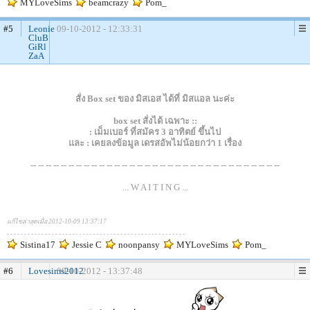
MYLoveSims
beamcrazy
Pom_
#5
Leonie
09-10-2012 - 12:33:31
CluB
GiRl
ZaA
สั่ง Box set ของ มิสเอส ได้ที่ มิสแอล นะค่ะ
box set สั่งได้ เฉพาะ ::
: เม็มเบอร์ ที่สมัคร 3 อาทิตย์ ขึ้นไป
และ : เคยลงข้อมูล เดรสอัพไม่น้อยกว่า 1 เรื่อง
-- -- -- -- -- -- -- -- -- -- -- -- -- -- -- -- -- -- -- -- -- -- -- -- -- -- -- -- -- -- -- -- --
... W A I T I N G ...
แก้ไขล่าสุดเมื่อ 2012-10-09 13:37:17
Sistina17
Jessie C
noonpansy
MYLoveSims
Pom_
#6
Lovesims2012
09-10-2012 - 13:37:48