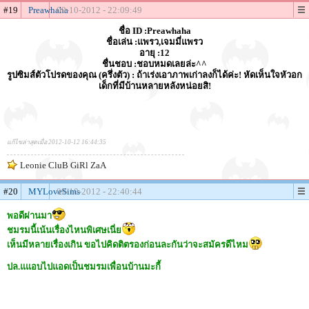
#19
Preawhaha
09-10-2012 - 22:09:49
ชื่อ ID :Preawhaha
ชื่อเล่น :แพรว,เจมมี่แพรว
อายุ :12
ชื่นชอบ :ชอบหมดเลยล่ะ^^
รูปซิมส์ตัวโปรดของคุณ (ครึ่งตัว) : ถ้าเร่งเอาภาพเก่าลงก็ได้ค่ะ! หัดเห็นใจหัวอก
เด็กที่มีบ้านหลายหลังหน่อยสิ!
แก้ไขล่าสุดเมื่อ 2012-10-12 16:44:35
Leonie CluB GiRl ZaA
#20
MYLoveSims
09-10-2012 - 22:40:44
พอดีผ่านมา
ชมรมนี้เน้นเรื่องไหนพิเศษเนี่ย
เห็นมีหลายเรื่องเกิน ขอไปคิดติตรองก่อนละกันว่าจะสมัครดีไหม
ปล.แแอบไปแอดเป็นชมรมเพื่อนบ้านมะกี้