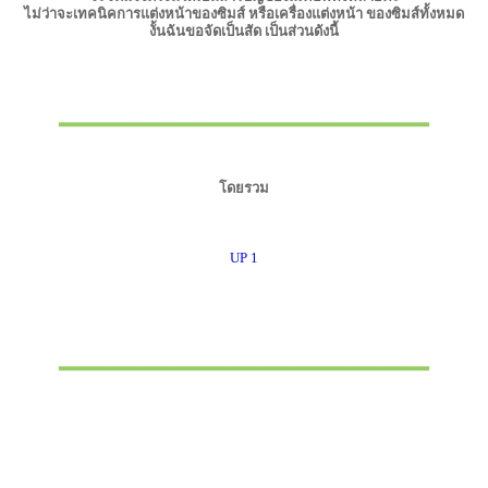
ไม่ว่าจะเทคนิคการแต่งหน้าของซิมส์ หรือเครื่องแต่งหน้า ของซิมส์ทั้งหมด
งั้นฉันขอจัดเป็นสัด เป็นส่วนดังนี้
▂▂▂▂▂▂▂▂▂▂▂▂▂▂▂▂▂▂▂▂▂▂▂▂▂▂▂▂▂▂▂▂▂▂
โดยรวม
UP 1
▂▂▂▂▂▂▂▂▂▂▂▂▂▂▂▂▂▂▂▂▂▂▂▂▂▂▂▂▂▂▂▂▂▂