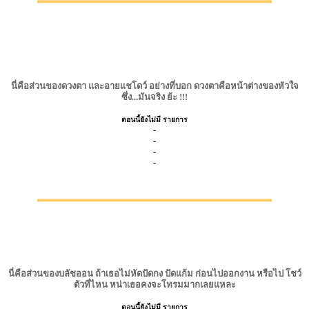
นี่คือส่วนของดวงตา และอายแชโดว์ อย่างที่บอก ดวงตาคือหน้าต่างของหัวใจ
ซึ่ง...มันจริง ย้ะ !!!
ตอนนี้ยังไม่มี รายการ
-
-
-
-
▂▂▂▂▂▂▂▂▂▂▂▂▂▂▂▂▂▂▂▂▂▂▂▂▂▂▂▂▂▂▂▂▂▂
นี่คือส่วนของบลัชออน ถ้าเธอไม่หัดปัดกง ปัดแก้ม ก่อนไปออกงาน หรือไป โชว์
ตัวที่ไหน หน่าเธอคงจะโทรมมากเลยแหละ
ตอนนี้ยังไม่มี รายการ