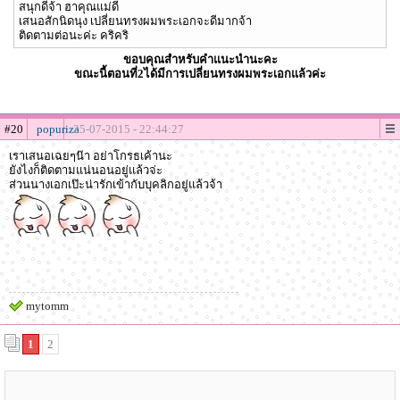
สนุกดีจ้า ฮาคุณแม่ดี
เสนอสักนิดนุง เปลี่ยนทรงผมพระเอกจะดีมากจ้า
ติดตามต่อนะค่ะ คริคริ
ขอบคุณสำหรับคำแนะนำนะคะ
ขณะนี้ตอนที่2ได้มีการเปลี่ยนทรงผมพระเอกแล้วค่ะ
#20
popuriza
25-07-2015 - 22:44:27
เราเสนอเฉยๆน๊า อย่าโกรธเค้านะ
ยังไงก็ติดตามแน่นอนอยู่แล้วจ่ะ
ส่วนนางเอกเป๊ะน่ารักเข้ากับบุคลิกอยู่แล้วจ้า
mytomm
1
2