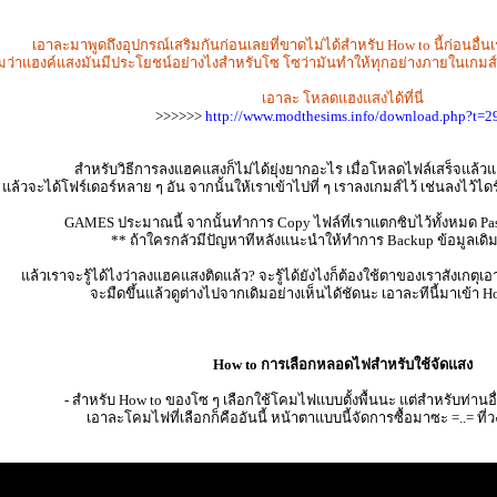
เอาละมาพูดถึงอุปกรณ์เสริมกันก่อนเลยที่ขาดไม่ได้สำหรับ How to นี้ก่อนอื่
มว่าแฮงค์แสงมันมีประโยชน์อย่างไงสำหรับโซ โซว่ามันทำให้ทุกอย่างภายในเกมส์
เอาละ โหลดแฮงแสงได้ที่นี่
>>>>>>
http://www.modthesims.info/download.php?t=2
สำหรับวิธีการลงแฮคแสงก็ไม่ได้ยุ่งยากอะไร เมื่อโหลดไฟล์เสร็จแล้
แล้วจะได้โฟร์เดอร์หลาย ๆ อัน จากนั้นให้เราเข้าไปที่ ๆ เราลงเกมส์ไว้ เช่นลงไว้ได
GAMES ประมาณนี้ จากนั้นทำการ Copy ไฟล์ที่เราแตกซิบไว้ทั้งหมด Pas
** ถ้าใครกลัวมีปัญหาทีหลังแนะนำให้ทำการ Backup ข้อมูลเดิ
แล้วเราจะรู้ได้ไงว่าลงแฮคแสงติดแล้ว? จะรู้ได้ยังไงก็ต้องใช้ตาของเราสังเกตุ
จะมืดขึ้นแล้วดูต่างไปจากเดิมอย่างเห็นไดัชัดนะ เอาละทีนี้มาเข้า 
How to การเลือกหลอดไฟสำหรับใช้จัดแสง
- สำหรับ How to ของโซ ๆ เลือกใช้โคมไฟแบบตั้งพื้นนะ แต่สำหรับท่านอ
เอาละโคมไฟที่เลือกก็คืออันนี้ หน้าตาแบบนี้จัดการซื้อมาซะ =..= ที่