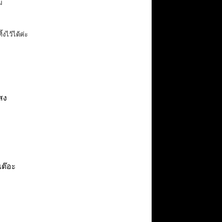
ม
ไว้ได้ค่ะ
สง
เต๊อะ