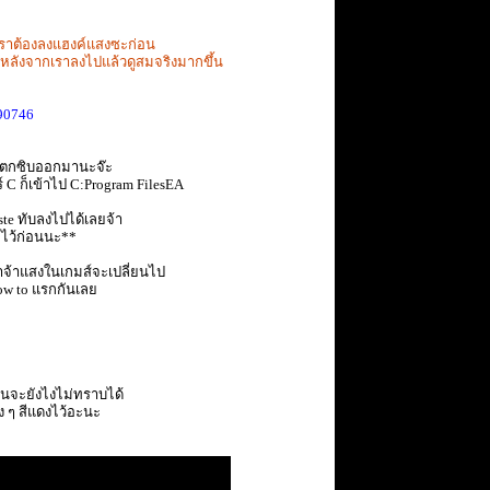
นเราต้องลงแฮงค์แสงซะก่อน
หลังจากเราลงไปแล้วดูสมจริงมากขึ้น
90746
วแตกซิบออกมานะจ๊ะ
ร์ C ก็เข้าไป C:Program FilesEA
te ทับลงไปได้เลยจ้า
มไว้ก่อนนะ**
เอาจ้าแสงในเกมส์จะเปลี่ยนไป
How to แรกกันเลย
ื่นจะยังไงไม่ทราบได้
วง ๆ สีแดงไว้อะนะ