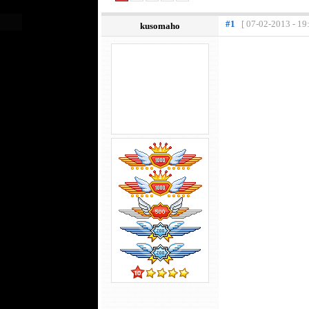
#1
[ 07-02-2013 - 19
kusomaho