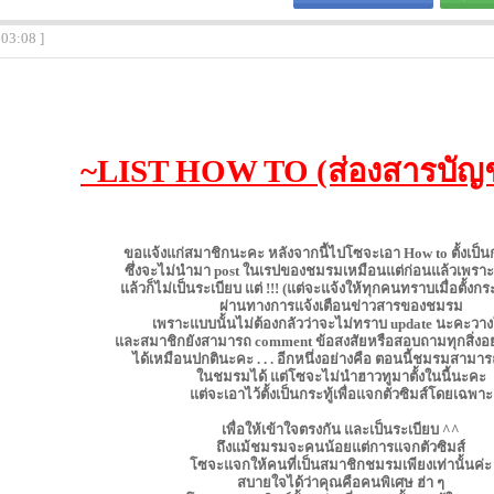
:03:08 ]
~LIST HOW TO (ส่องสารบัญ
ขอแจ้งแก่สมาชิกนะคะ หลังจากนี้ไปโซจะเอา How to ตั้งเป็นกร
ซึ่งจะไม่นำมา post ในเรปของชมรมเหมือนแต่ก่อนแล้วเพรา
แล้วก็ไม่เป็นระเบียบ แต่ !!! (แต่จะแจ้งให้ทุกคนทราบเมื่อตั้งกระ
ผ่านทางการแจ้งเตือนข่าวสารของชมรม
เพราะแบบนั้นไม่ต้องกลัวว่าจะไม่ทราบ update นะคะวาง
และสมาชิกยังสามารถ comment ข้อสงสัยหรือสอบถามทุกสิ่ง
ได้เหมือนปกตินะคะ . . . อีกหนึ่งอย่างคือ ตอนนี้ชมรมสามารถต
ในชมรมได้ แต่โซจะไม่นำฮาวทูมาตั้งในนี้นะคะ
แต่จะเอาไว้ตั้งเป็นกระทู้เพื่อแจกตัวซิมส์โดยเฉพาะ
เพื่อให้เข้าใจตรงกัน และเป็นระเบียบ ^^
ถึงแม้ชมรมจะคนน้อยแต่การแจกตัวซิมส์
โซจะแจกให้คนที่เป็นสมาชิกชมรมเพียงเท่านั้นค่ะ
สบายใจได้ว่าคุณคือคนพิเศษ ฮ่า ๆ