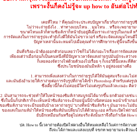
เพราะงั้นก็คงไม่รู้จะ up how to อันต่อไ
เคยที่ไหม ? ที่คุณมักจะประสบปัญหาเกี่ยวกับการถ่ายรูปซิมส
ไม่ว่าจะถ่ายยังไง . . ท่าทางแบบไหน . . มุมไหน . . หรือจะพยายา
ขนาดไหนแล้วก็ตามซิมส์เราก็หน้ายับอยู่ดีเมื่อเราจะถ่ายรูปในเกมส์ หร
การจัดแสงในการถ่ายรูปจะทำยังไงดีให้มันไม่ขาวเวอร์ หรือจะจัดแสงมุมไหนดีให้
ปัญหาเหล่านั้นจะหมดไปเมื่อคุณทำการศึกษากระทู้นี้จนถึงขั้
อันที่จริงอะน้าต้องออกตัวก่อนเลยว่าโซก็ไม่ได้เก่งอะไรเรื่องการจัด
เพียงแต่ว่าเมื่อก่อนก็เป็นคนหนึ่งที่มีปัญหาเวลาจัดแสงถ่ายรูปมันมักจะสว
ก็เลยลองจัดวางไฟด้วยตัวเองไปเรื่อย ๆ ก็เจอวิธีนี้แหละที่คิดว
ซึ่งประโยชน์ของมันมีหลัก ๆ อยู่สองอย่างคือ
1. สามารถเพิ่งแสงสว่างในการถ่ายรูปได้ให้มันดูสมจริง และไม่ส
และมันยังอำนวยให้เราง่ายต่อการจับรูปที่ถ่ายได้เข้า Photoshop สำหรับแต่งรูป
ซึ่งเดี๋ยวนี้ก็คงไม่ค่อยมีใครไม่แต่งรูปกันแล้วละเนอะ คิดว่
2. มันสามารถจะช่วยทำให้ใบหน้าของซิมส์เราสมบูรณ์ได้มากขึ้น ยกตัวอย่างเช่น 
ซึ่งในนั้นก็ปกติเราก็จะเห็นหน้าซิมส์อาจจะมีรอยนู้นนี่บ้างนิดหน่อย พอนำเข้าเกม
ของซิมส์เราอาจจะมีรอยยับบ้างเวลาถ่ายรูป "บางทีหน้าซิมส์จริง ๆ มันอาจจะไม่ยั
ของแสงในเกมส์มำให้หน้าของซิมส์มันเปลี่ยนไปได้ด้วยนะเออ ครั้นจะปิดไฟถ่าย
ยับอีกเหมือนกันหรือดูไม่สมจริง ดังนั้นเราจึงถือกำเนิด How to
ปล. How to นี้เวลาถ่ายต้องปิดไฟดวงอื่นให้หมดเหลือไว้แค่การจัดวางต
ถึงจะได้ภาพและแสงแบบที่ จขกท พยายามจะติวนะจ