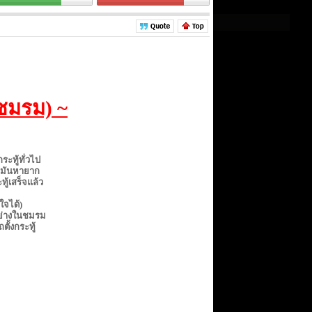
ชมรม) ~
ะทู้ทั่วไป
ะมันหายาก
ทู้เสร็จแล้ว
ใจได้)
อย่างในชมรม
ั้งกระทู้