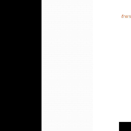
ถ้าถา