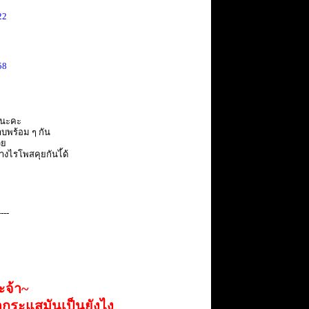
22
58
ทนนะคะ
บพร้อม ๆ กัน
วย
างไรโพสคุยกันไ้ด้
----
ะจ้า~
่ากระแสมันเป็นยังไง