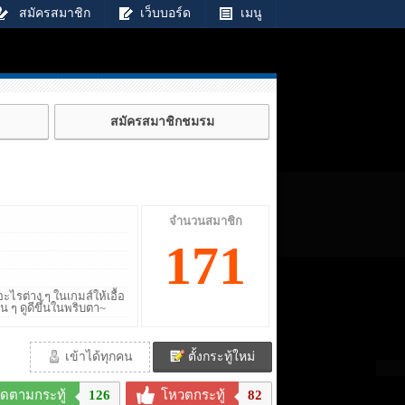
สมัครสมาชิก
เว็บบอร์ด
เมนู
สมัครสมาชิกชมรม
จำนวนสมาชิก
171
ะไรต่าง ๆ ในเกมส์ให้เอื้อ
น ๆ ดูดีขึ้นในพริบตา~
เข้าได้ทุกคน
ตั้งกระทู้ใหม่
ิดตามกระทู้
126
โหวตกระทู้
82