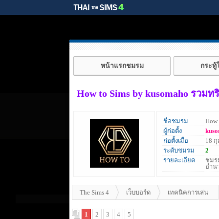
หน้าแรกชมรม
กระทู
How to Sims by kusomaho รวมทริ
ชื่อชมรม
How 
ผู้ก่อตั้ง
kus
ก่อตั้งเมื่อ
18 ก
ระดับชมรม
2
รายละเอียด
ชมรม
อำนว
The Sims 4
เว็บบอร์ด
เทคนิคการเล่น
1
2
3
4
5