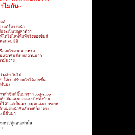
ปทำไมกัน~
์ . . .
มจะแก้โครงหน้า
ือจะเป็นปัญหาที่ว่า
ได้ไฮไลท์ที่แท้จริงของซิมส์
นตอนจบ อิอิ
แสงหรืออะไรมากมายหรอ
่างจนหน้าซิมส์แบบอถานมาก
่ามันง่าย
ว่างจ้าเกินไป
ทำให้เราปรับอะไรได้ง่ายขึ้น
างั้นนะ
เราทำซิมส์ขึ้นมาจาก bodyshop
ส์ถ้าเปิดแสงสว่างแบบไฟทั้งบ้าน
บก็ได้" แต่เป็นเพราะมุมแสงตกกระทบ
มืดหมดหน้าซิมส์บางทีก็อาจจะ
 นี้ขึ้นมา
ามกระทู้สอนเท่านั้น
้า