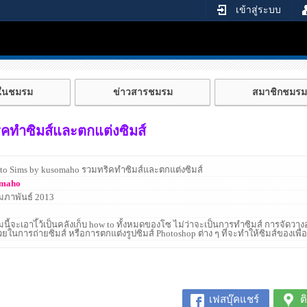
เข้าสู่ระบบ
้ในชมรม
ข่าวสารชมรม
สมาชิกชมรม
คทำซิมส์และตกแต่งซิมส์
to Sims by kusomaho รวมทริคทำซิมส์และตกแต่งซิมส์
omaho
ุมภาพันธ์ 2013
นี้จะเอาไ้ว้เป็นคลังเก็บ how to ทั้งหมดของโซ ไม่ว่าจะเป็นการทำซิมส์ การจัดวางอ
ยในการถ่ายซิมส์ หรือการตกแต่งรูปซิมส์ Photoshop ต่าง ๆ ที่จะทำให้ซิมส์ของเพื่อ
เฟสบุ๊คแชร์
ต