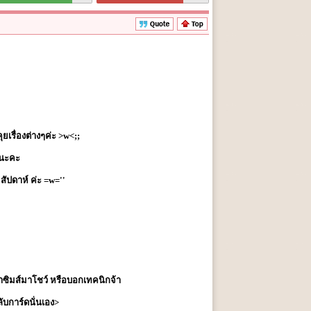
เรื่องต่างๆค่ะ >w<;;
้นะคะ
สัปดาห์ ค่ะ =w=''
อนำซิมส์มาโชว์ หรือบอกเทคนิกจ้า
ับการ์ดนั่นเอง>