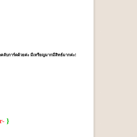
ดคลับการ์ดด้วยค่ะ มีเหรียญมากมีสิทธ์มากค่ะ!
r-
}