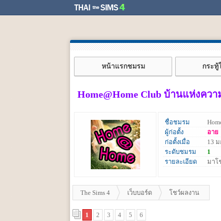
หน้าแรกชมรม
กระทู
Home@Home Club บ้านแห่งความสุข
ชื่อชมรม
Home
ผู้ก่อตั้ง
อาย
ก่อตั้งเมื่อ
13 ม
ระดับชมรม
1
รายละเอียด
มาโช
The Sims 4
เว็บบอร์ด
โชว์ผลงาน
1
2
3
4
5
6