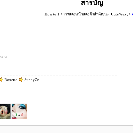
สารบัญ
How to 1
<การแต่งหน้าแต่งตัวสำคัญนะ+Cute//sexy>
ค
:08:30
Roxette
SunnyZz