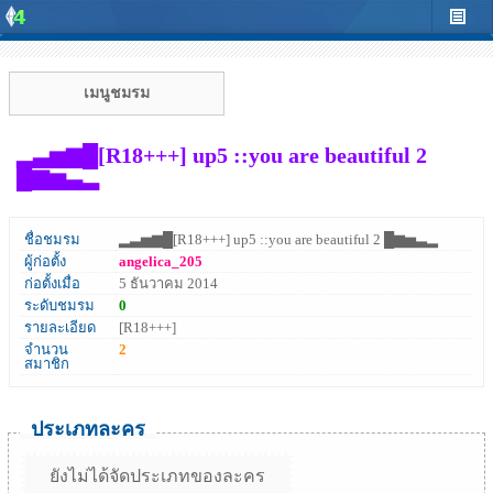
เมนูชมรม
▂▃▅▆█[R18+++] up5 ::you are beautiful 2
█▆▅▃▂
ชื่อชมรม
▂▃▅▆█[R18+++] up5 ::you are beautiful 2 █▆▅▃▂
ผู้ก่อตั้ง
angelica_205
ก่อตั้งเมื่อ
5 ธันวาคม 2014
ระดับชมรม
0
รายละเอียด
[R18+++]
จำนวน
2
สมาชิก
ประเภทละคร
ยังไม่ได้จัดประเภทของละคร