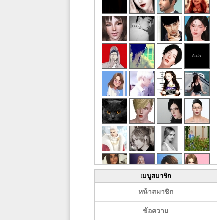
เมนูสมาชิก
หน้าสมาชิก
ข้อความ