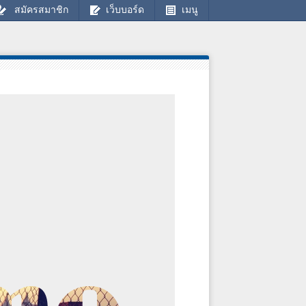
สมัครสมาชิก
เว็บบอร์ด
เมนู