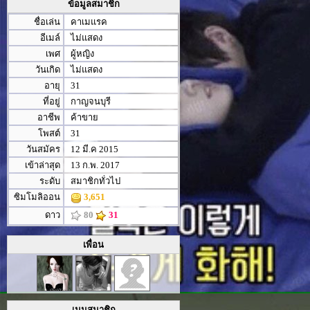
ข้อมูลสมาชิก
ชื่อเล่น
คาเมแรค
อีเมล์
ไม่แสดง
เพศ
ผู้หญิง
วันเกิด
ไม่แสดง
อายุ
31
ที่อยู่
กาญจนบุรี
อาชีพ
ค้าขาย
โพสต์
31
วันสมัคร
12 มี.ค 2015
เข้าล่าสุด
13 ก.พ. 2017
ระดับ
สมาชิกทั่วไป
ซิมโมลิออน
3,651
ดาว
80
31
เพื่อน
เมนูสมาชิก