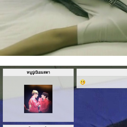
หนูปูเป้เอมสตา