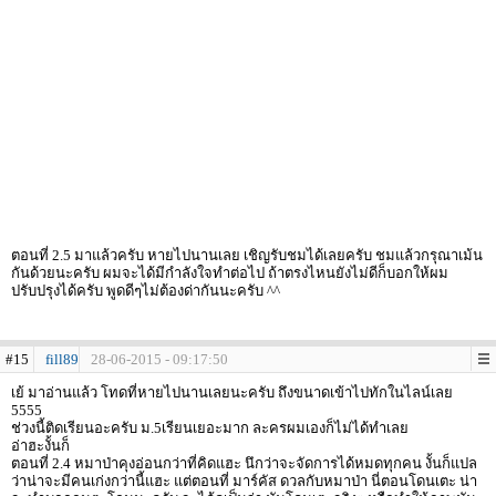
ตอนที่ 2.5 มาแล้วครับ หายไปนานเลย เชิญรับชมได้เลยครับ ชมแล้วกรุณาเม้น
กันด้วยนะครับ ผมจะได้มีกำลังใจทำต่อไป ถ้าตรงไหนยังไม่ดีก็บอกให้ผม
ปรับปรุงได้ครับ พูดดีๆไม่ต้องด่ากันนะครับ ^^
#15
fill89
28-06-2015 - 09:17:50
เย้ มาอ่านแล้ว โทดที่หายไปนานเลยนะครับ ถึงขนาดเข้าไปทักในไลน์เลย
5555
ช่วงนี้ติดเรียนอะครับ ม.5เรียนเยอะมาก ละครผมเองก็ไม่ได้ทำเลย
อ่าฮะงั้นก็
ตอนที่ 2.4 หมาป่าคุงอ่อนกว่าที่คิดแฮะ นึกว่าจะจัดการได้หมดทุกคน งั้นก็แปล
ว่าน่าจะมีคนเก่งกว่านี้แฮะ แต่ตอนที่ มาร์คัส ดวลกับหมาป่า นี่ตอนโดนเตะ น่า