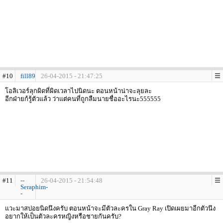
#10
fill89
26-04-2015 - 21:47:25
โอลิเวอร์ลุกผิดที่ผิดเวลาไปนิดนะ ตอนหน้าน่าจะลุยละ
อีกฝ่ายก้รู้ตัวแล้ว ว่าแต่คนที่ถูกลืมนายชื่ออะไรนะ555555
#11
--
26-04-2015 - 21:54:48
Seraphim-
-
แวะมาสปอยนิดนึงครับ ตอนหน้าจะมีตัวละครใน Gray Ray เปิดเผยมาอีกตัวนึง
อยากให้เป็นตัวละครหญิงหรือชายกันครับ?