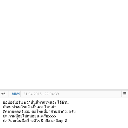
#6
fill89
21-04-2015 - 22:04:39
อ้อน้องไอรีน พวกนั้นนี่พวกไหนอะ ไอ้อ้วน
มันจะทำอะไรแล้วเป็นพวกไหนน้า
ติดตามต่อครับผม ขอโทษที่มาอ่านช้าด้วยครับ
ปล.ภาพน้อยไปหน่อยนะครับ5555
ปล.2ผมเห็นชื่อเรื่องทีไร นึกถึงวงๆนึงทุกที