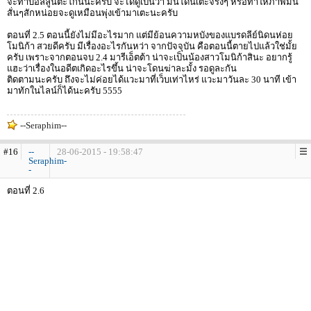
จะทำบอลลูนตะโกนนะครับ จะได้ดูเป็นว่า มันโดนเตะจริงๆ หรือทำให้ภาพมัน
สั่นๆสักหน่อยจะดูเหมือนพุ่งเข้ามาเตะนะครับ
ตอนที่ 2.5 ตอนนี้ยังไม่มีอะไรมาก แต่มีย้อนความหบังของแบรดลีย์นิดนห่อย
โมนิก้า สวยดีครับ มีเรื่องอะไรกันหว่า จากปัจจุบัน คือตอนนี้ตายไปแล้วใช่มั้ย
ครับ เพราะจากตอนจบ 2.4 มารีเอ็ตต้า น่าจะเป็นน้องสาวโมนิก้าสินะ อยากรู้
แฮะว่าเรื่องในอดีตเกิดอะไรขึ้น น่าจะโดนฆ่าละมั้ง รอดูละกัน
ติดตามนะครับ ถึงจะไม่ค่อยได้แวะมาที่เว็บเท่าไหร่ แวะมาวันละ 30 นาที เข้า
มาทักในไลน์ก็ได้นะครับ 5555
--Seraphim--
#16
--
28-06-2015 - 19:58:47
Seraphim-
-
ตอนที่ 2.6