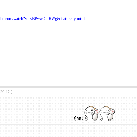
tube.com/watch?v=KBPwwD-_HWg&feature=youtu.be
:20:12 ]
สู้ๆค่ะ