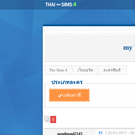
my ย
The Sims 4
เว็บบอร์ด
ละครซิมส์
ประเภทละคร
แฟนตาซี
1
#1
[ 26-03-2015 - 18
pondpond2545