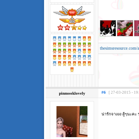
thesimsresource.com/ar
#6
[ 27-03-2015 - 19
pinmooklovely
น่ารักจางงง สู้ๆนะคะ ร