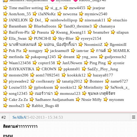
Time maillee sotting
si_g_n
mew4455
jearjear
AomAom_55
i3aNNoKz
newcena
mymiew2540
JANELION
Dol_
rainbowlollipop
ninenarak11
otsuchio
Barambam
Blueballoons
TandO_thesime3
chananya
BaiiFern-Plz
Prasuta
Kwang_Kwang11
beamzber
silapun
Ella_Swan
PUNCH-II
Sky-Blue
eyeeye2154
นางฟ้าแห่งเกมส์
นปกน_น้องปุ๊กกี้เน่า
NoominiiZ
IIgeminiII
Pok Piz
nongpry
jacksamui9
iam-tae
กานต์
MAMILK
merlinda
pakapong1245
dreamt
yng_soss
gudjeenuch2
Waan123456
copter158
JanUNowen
Ping Ping
ayonie
BAYKANTIKA
CROWN
ppkmts01
SadZy_Ploy_Jung
monster206
aom17092541
kookkik12
hazaya8177
piyawadee2
coolkeauty
tanatip2012
Bomnee
name6727
Louise555
jjplooksom
nookio12
Mieinfinity
SaNook_z_
song12345
เนอร์วาน่า
momoza123
ชุมพล เกตุพิจิตร
Cake Za Za
Sadhanee Audjanatham
Nissie Miffy
mytomm
mooba25
Rabbit_Bugs 48
#2
SeABrA
25-02-2013 - 15:34:53
ติดตามค่าาาาาาาาา
PMM