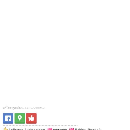
แก้ไขล่าสุดเมื่อ 2013-11-03 23:02:53
Sadhanee Audjanatham
mytomm
Rabbit_Bugs 48