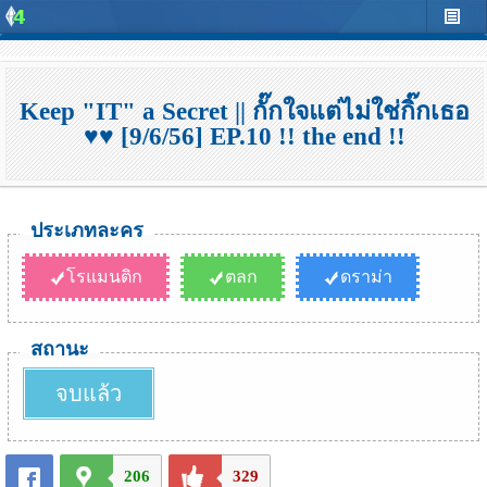
Keep "IT" a Secret || กั๊กใจแต่ไม่ใช่กิ๊กเธอ
♥♥ [9/6/56] EP.10 !! the end !!
ประเภทละคร
โรแมนติก
ตลก
ดราม่า
สถานะ
จบแล้ว
206
329