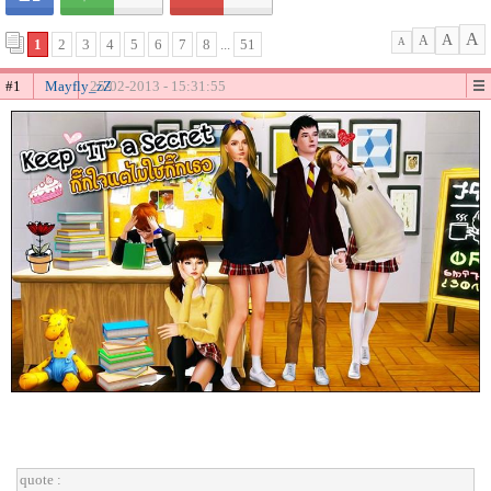
A
A
A
1
2
3
4
5
6
7
8
...
51
A
#1
Mayfly_zZ
25-02-2013 - 15:31:55
quote :